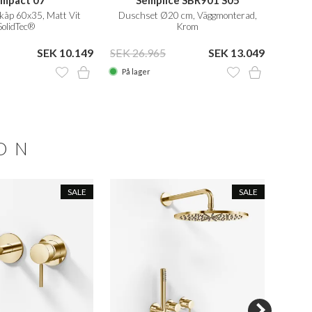
mpact 07
Semplice SBR901 S05
skåp 60x35, Matt Vit
Duschset Ø20 cm, Väggmonterad,
Dus
SolidTec®
Krom
Väg
SEK 10.149
SEK 26.965
SEK 13.049
SEK 3
På lager
På la
ION
SALE
SALE