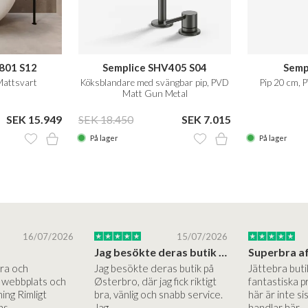
801 S12
Semplice SHV405 S04
Semp
Mattsvart
Köksblandare med svängbar pip, PVD
Pip 20 cm,
Matt Gun Metal
SEK 15.949
SEK 18.450
SEK 7.015
På lager
På lager
16/07/2026
15/07/2026
Jag besökte deras butik på Østerbro.
Bra och
Jag besökte deras butik på
Jättebra but
g webbplats och
Østerbro, där jag fick riktigt
fantastiska p
ing Rimligt
bra, vänlig och snabb service.
här är inte si
ns …
Jag…
handlar här.