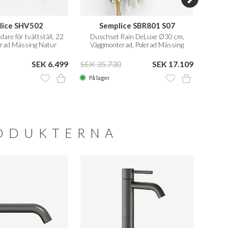
lice SHV502
Semplice SBR801 S07
are för tvättställ, 22
Duschset Rain DeLuxe Ø30 cm,
Engrep
lerad Mässing Natur
Väggmonterad, Polerad Mässing
Natur
SEK 6.499
SEK 35.730
SEK 17.109
SEK 1
På lager
På la
RODUKTERNA