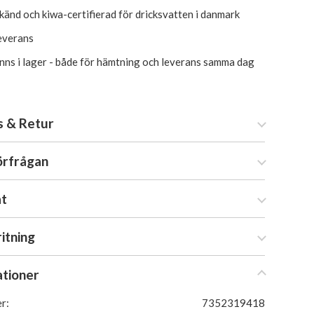
änd och kiwa-certifierad för dricksvatten i danmark
everans
inns i lager - både för hämtning och leverans samma dag
s & Retur
örfrågan
at
ritning
ationer
r:
7352319418