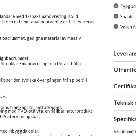
Typgodk
sblandare med 1-spaksmanövrering, solid
Snabb l
ik och extremt användarvänlig drift. Levereras
Varan f
na badrummet, gedigna material av massiv
Leveran
esignbadrummet.
r enklare manövrering och för att hålla
Offertf
 slipper den typiska övergången från pipe till
Certifik
MUF
Teknisk 
tans framkant till mittutloppet.
ssing med PVD-stålyta, en hållbar naturprodukt
00% återvinningsbar.
Specifik
med inbyggda delar.
Varunumme