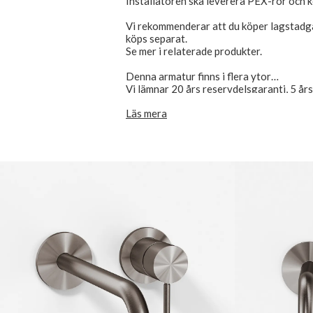
Installatören ska leverera PEX-rör och 
Vi rekommenderar att du köper lagstadg
köps separat.
Se mer i relaterade produkter.
Denna armatur finns i flera ytor
Vi lämnar 20 års reservdelsgaranti, 5 år
Läs mera
Solid och långvarig kvalitet, hållbar prod