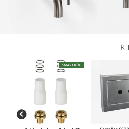
R
SALE
SMART KÖP