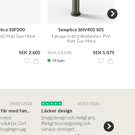
lice SSP200
Semplice SHV401 S01
 PVD Matt Gun Metal
1-grepps tvättställsblandare, PVD
Pip
Matt Gun Metal
SEK 2.605
SEK 13.190
SEK 5.075
På lager
På la
09/07/2026
01/07/2026
Superbra affär med fantastiska produkter
Läcker design
ik med
Snygg design och rimligt pris.
Trevliga och
rodukter. Det
Riktigt bra rådgivning och
hjälpsamma a
sta gången jag
service vid köpet.
vägledning på
Vacker desig