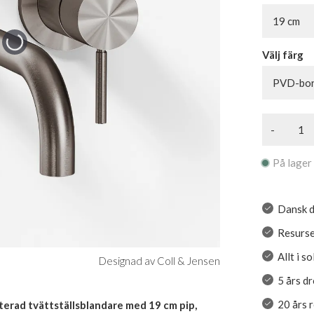
19 cm
Välj färg
PVD-bors
-
På lager
Dansk d
Resurse
Allt i s
Designad av Coll & Jensen
5 års d
20 års 
rad tvättställsblandare med 19 cm pip,