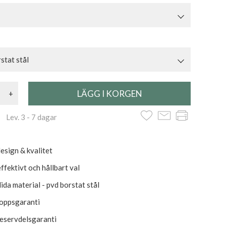
tat stål
+
 Lev. 3 - 7 dagar
esign & kvalitet
ffektivt och hållbart val
olida material - pvd borstat stål
roppsgaranti
reservdelsgaranti