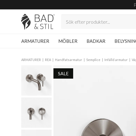
ARMATURER
MÖBLER
BADKAR
BELYSNI
ARMATURER
REA
Handfatsarmatur
Semplice
Infälld armatur
Vä
SALE