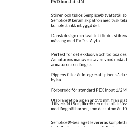
PVD borstat stål
Stilren och tidlös Semplice® tvättställ
Semplice® keramisk patron med tysk tekn
komplett inkl. inbyggd del.
Dansk design och kvalitet för det stilre
mässing med PVD-stålyta.
Perfekt för det exklusiva och tidlösa d
Armaturens manöverstav är vänd nedåt fö
armaturen ren längre.
Pippens filter är integrerat i pipen så du
hylsa.
Förberedd för standard PEX Input 1/2
Utsprånget på pipen är 190 mm. från plat
Tillverkad i Semplice® ren och solid mä
med lång hållbarhet, som dessutom är 1
Semplice®-beslaget levereras komplett 