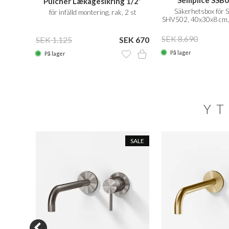
02
Semplice SSB
Pulcher Lækagesikring 1/2”
cm pip,
Säkerhetsbox för
för infälld montering, rak, 2 st
SHV502, 40x30x8 cm, F
i Sverige och
 5.045
SEK 8.690
SEK 1.125
SEK 670
På lager
På lager
YT
SALE
SALE