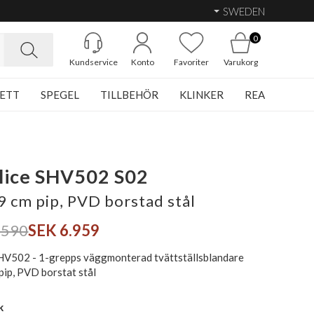
SWEDEN
0
Kundservice
Konto
Favoriter
Varukorg
ETT
SPEGEL
TILLBEHÖR
KLINKER
REA
lice SHV502 S02
9 cm pip, PVD borstad stål
.590
SEK 6.959
HV502 - 1-grepps väggmonterad tvättställsblandare
pip, PVD borstat stål
k