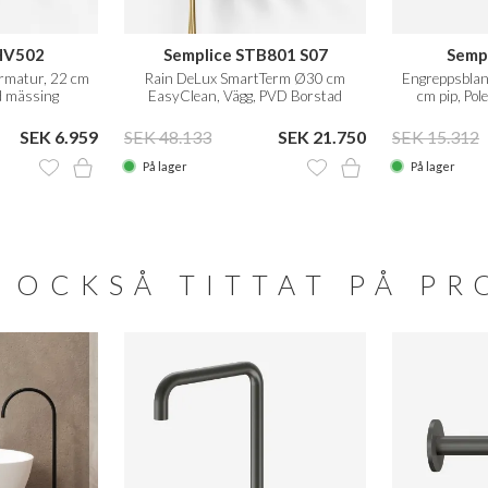
HV502
Semplice STB801 S07
Semp
armatur, 22 cm
Rain DeLux SmartTerm Ø30 cm
Engreppsbland
d mässing
EasyClean, Vägg, PVD Borstad
cm pip, Po
Mässing
SEK 6.959
SEK 48.133
SEK 21.750
SEK 15.312
På lager
På lager
 OCKSÅ TITTAT PÅ P