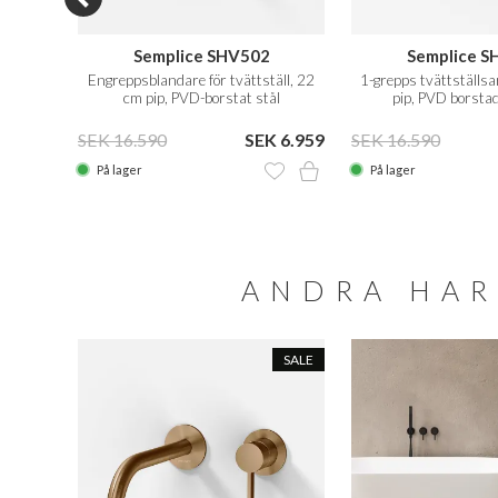
Semplice SHV502
Semplice S
polerad
Engreppsblandare för tvättställ, 22
1-grepps tvättställs
cm pip, PVD-borstat stål
pip, PVD borsta
10.875
SEK 16.590
SEK 6.959
SEK 16.590
På lager
På lager
ANDRA HAR
MPANJ
SALE