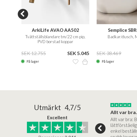
ArkiLife AVAO AA502
Semplice SBR
Tvättställsblandare tm/22 cm pip,
Badkar/dusch, 
PVD borstad koppar
 3.979
SEK 12.755
SEK 5.045
SEK 38.469
På lager
På lager
25/05/2025
30/03/2025
Utmärkt 4,7/5
a in i slutet
Bad&stil var väldigt lätt att arbeta med...
Allt var bra.
Excellent
öre köp,
Bad&stil var verkligen lätt att
Allt var bra: 
ukter, super
arbeta med och tillmötesgick
lättförståeli
köp... Bad og Stil
våra kunders önskemål. Ett
enkel beställn
samtal…
snabb levera