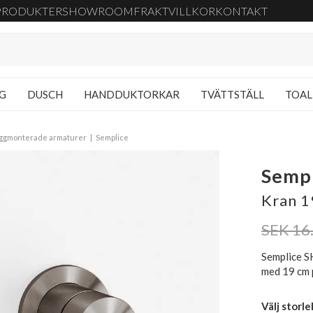
PRODUKTER
SHOWROOM
FRAKT
VILLKOR
KONTAKT
NG
DUSCH
HANDDUKTORKAR
TVÄTTSTÄLL
TOAL
ggmonterade armaturer
Semplice
Semp
Kran 1
SEK 16
Semplice S
med 19 cm 
Välj storle