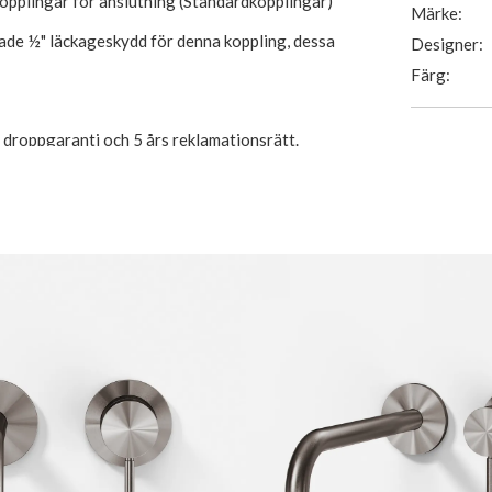
kopplingar för anslutning (Standardkopplingar)
Märke:
ade ½" läckageskydd för denna koppling, dessa
Designer:
Färg:
s droppgaranti och 5 års reklamationsrätt.
uktion i blyfri naturlig mässing,