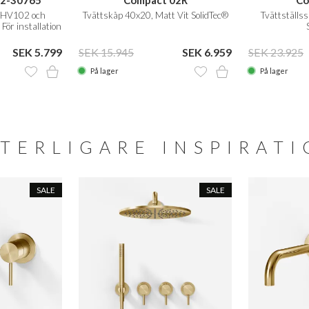
02-30765
Compact 02R
Co
 SHV102 och
Tvättskåp 40x20, Matt Vit SolidTec®
Tvättställs
ör installation
 Norge
SEK 5.799
SEK 15.945
SEK 6.959
SEK 23.925
På lager
På lager
TERLIGARE INSPIRAT
SALE
SALE