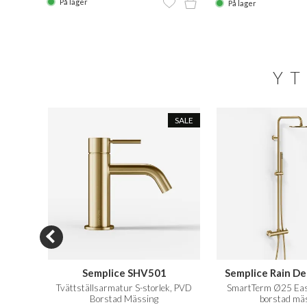
På lager
På lager
YT
SALE
 S03
Semplice SHV501
Semplice Rain D
erad,
Tvättställsarmatur S-storlek, PVD
SmartTerm Ø25 Eas
r
Borstad Mässing
borstad mä