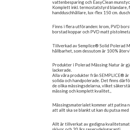
vattenbesparing och EasyClean munstyc
Komplett inkl. termostatstyrd blandare, 
handduschhållare, lux-flex 150 cm. dusc
Finns i flera utföranden: krom, PVD bors
borstad koppar och PVD matt pistolmeta
Tillverkad av Semplice® Solid Polerad M
hållbarhet, som dessutom är 100% återv
Produkter i Polerad Mässing Natur är gj
lackerade.
Alla våra produkter från SEMPLICE® är 
solida och handpolerade. Det finns därfö
de olika mässingsdelarna, vilket säkerstä
mässing och komplett kvalitet.,
Mässingsmaterialet kommer att patina när 
att allt ska se blankt ut kan du putsa med
Allt är tillverkat av gedigna kvalitetsma
skivor och 20 års reservdelsgaranti.