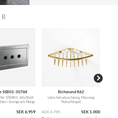
ER
e SSB01-30764
Richmond R62
 för STB801, 60x30x8
Liten hörnduschkorg, Mässing
4 x 
ation i Sverige och Norge
Naturfärgad
SEK 6.959
SEK 1.795
SEK 1.000
SEK 1