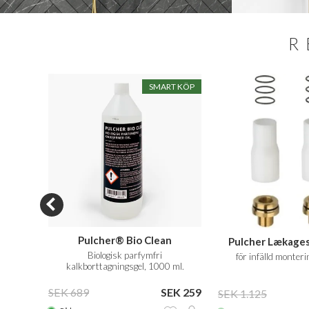
R
SMART KÖP
2
Pulcher® Bio Clean
Pulcher Lækages
tat stål
Biologisk parfymfri
för infälld monteri
kalkborttagningsgel, 1000 ml.
14.495
SEK 689
SEK 259
SEK 1.125