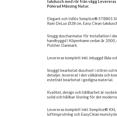
takdusch med rör från vägg Levereras k
Polerad Mässing Natur.
Elegant och tidlös Semplice® STB801 S0
Rain DeLux Ø28 cm. Easy Clean takdusch
Snygg duscharmatur för installation i d
handbyggd i Köpenhamn sedan år 2000, de
Pulcher Danmark.
Levereras komplett inkl. inbyggd låda oc
Snyggt bearbetat duschset i stilren och 
detaljer, levererat i den välkända och ko
estetiskt bearbetat i gedigna material.
Kvalitet, design och hållbarhet är nyck
solid och hållbar lösning för det moder
Levereras komplett Inkl. Semplice® XX
luftinsprutning och EasyClean munstycke