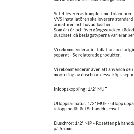
Setet levereras komplett med blandarens 
VVS Installatören ska leverera standard 
armaturen och huvudduschen.
Som är rör och övergångsstycken, täckvin
duschset, då beslagstyperna varierar ber
Vi rekommenderar installation med origi
separat - Se relaterade produkter.
Vi rekommenderar även att använda den 
montering av duschrör, dessa köps separa
Inloppskoppling: 1/2" MUF
Utloppsarmatur: 1/2" MUF - utlopp uppåt
utlopp nedåt är för handduschset.
Duschrör: 1/2" NIP - Rosetten på handd
på 65 mm.