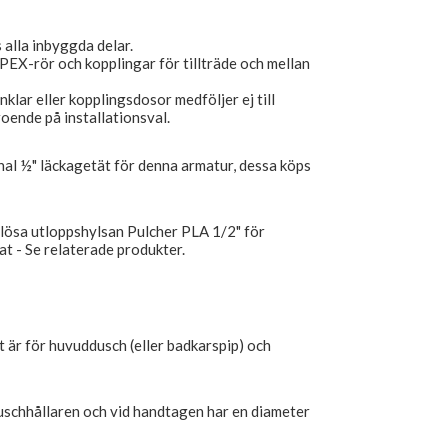
alla inbyggda delar.
PEX-rör och kopplingar för tillträde och mellan
klar eller kopplingsdosor medföljer ej till
oende på installationsval.
nal ½" läckagetät för denna armatur, dessa köps
lösa utloppshylsan Pulcher PLA 1/2" för
t - Se relaterade produkter.
 är för huvuddusch (eller badkarspip) och
uschhållaren och vid handtagen har en diameter