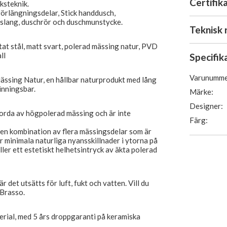
Certifik
ksteknik.
förlängningsdelar, Stick handdusch,
hslang, duschrör och duschmunstycke.
Teknisk 
tat stål, matt svart, polerad mässing natur, PVD
ll
Specifik
Varunumme
ässing Natur, en hållbar naturprodukt med lång
inningsbar.
Märke:
Designer:
orda av högpolerad mässing och är inte
Färg:
en kombination av flera mässingsdelar som är
r minimala naturliga nyansskillnader i ytorna på
ller ett estetiskt helhetsintryck av äkta polerad
det utsätts för luft, fukt och vatten. Vill du
 Brasso.
terial, med 5 års droppgaranti på keramiska