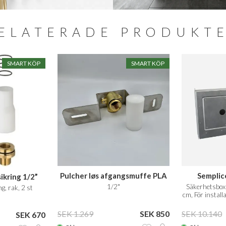
ELATERADE PRODUKT
SMART KÖP
SMART KÖP
Pulcher løs afgangsmuffe PLA
Semplic
ikring 1/2”
1/2"
Säkerhetsbox
ng, rak, 2 st
cm, För install
SEK 1.269
SEK 850
SEK 10.140
SEK 670