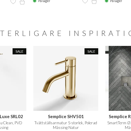
På lager
På lager
TERLIGARE INSPIRAT
SALE
SALE
eLuxe SRL02
Semplice SHV501
Semplice 
yClean, PVD
Tvättställsarmatur S-storlek, Polerad
SmartTerm Ø2
ssing
Mässing Natur
Mäs