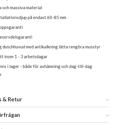
a och massiva material
stallationsdjup på endast 60-85 mm
roppsgaranti
reservdelsgaranti
ig duschhuvud med antikalkning lätta rengöra musstyr
itt inom 1 - 3 arbetsdagar
inns i lager - både för avhämning och dag-till-dag
s
s & Retur
örfrågan