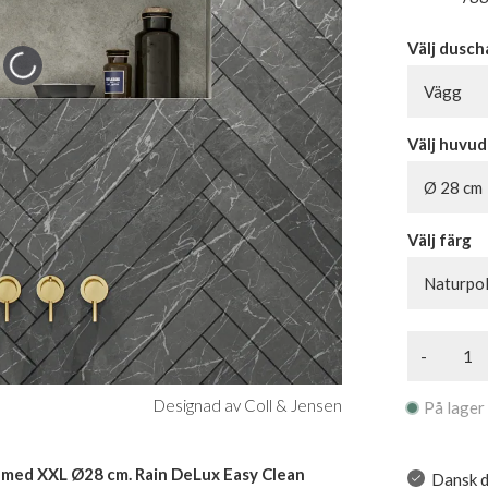
Välj dusc
Vägg
Välj huvu
Ø 28 cm
Välj färg
Naturpo
-
Designad av Coll & Jensen
På lager
 med XXL Ø28 cm. Rain DeLux Easy Clean
Dansk d