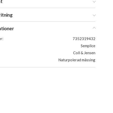
at
ritning
ationer
r:
7352319432
Semplice
Coll & Jensen
Naturpolerad mässing