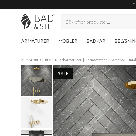
P
ARMATURER
MÖBLER
BADKAR
BELYSNI
ARMATURER
REA
Duscharmaturer
Termostatset
Semplice
Infä
SALE