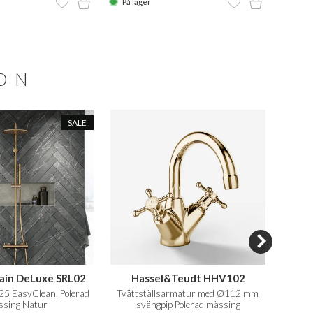
På lager
På la
ION
SALE
Rain DeLuxe SRL02
Hassel&Teudt HHV102
H
5 EasyClean, Polerad
Tvättställsarmatur med Ø112 mm
Tvätts
sing Natur
svängpip Polerad mässing