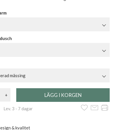
harm
ddusch
lerad mässing
+
 Lev. 3 - 7 dagar
esign & kvalitet