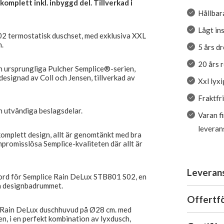
omplett inkl. inbyggd del. Tillverkad i
Hållbar
Lågt in
2 termostatisk duschset, med exklusiva XXL
.
5 års d
20 års 
en ursprungliga Pulcher Semplice®-serien,
signad av Coll och Jensen, tillverkad av
Xxl lyx
Fraktfr
h utvändiga beslagsdelar.
Varan f
leveran
komplett design, allt är genomtänkt med bra
mpromisslösa Semplice-kvaliteten där allt är
Leveran
elord för Semplice Rain DeLux STB801 S02, en
na designbadrummet.
Offertf
L Rain DeLux duschhuvud på Ø28 cm. med
n, i en perfekt kombination av lyxdusch,