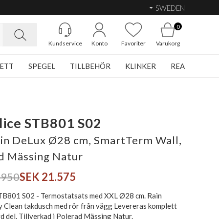
SWEDEN
0
Kundservice
Konto
Favoriter
Varukorg
ETT
SPEGEL
TILLBEHÖR
KLINKER
REA
lice STB801 S02
in DeLux Ø28 cm, SmartTerm Wall,
d Mässing Natur
.950
SEK 21.575
TB801 S02 - Termostatsats med XXL Ø28 cm. Rain
 Clean takdusch med rör från vägg Levereras komplett
gd del. Tillverkad i Polerad Mässing Natur.