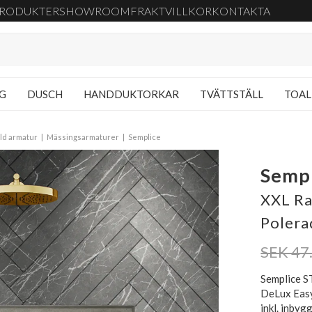
RODUKTER
SHOWROOM
FRAKT
VILLKOR
KONTAKTA
NG
DUSCH
HANDDUKTORKAR
TVÄTTSTÄLL
TOAL
lld armatur
Mässingsarmaturer
Semplice
Semp
XXL Ra
Polera
SEK 47
Semplice S
DeLux Easy
inkl. inbyg