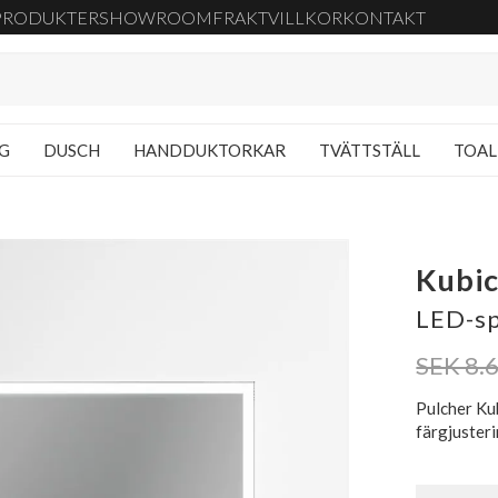
PRODUKTER
SHOWROOM
FRAKT
VILLKOR
KONTAKT
NG
DUSCH
HANDDUKTORKAR
TVÄTTSTÄLL
TOAL
Kubic
LED-sp
SEK 8.
Pulcher Ku
färgjuster