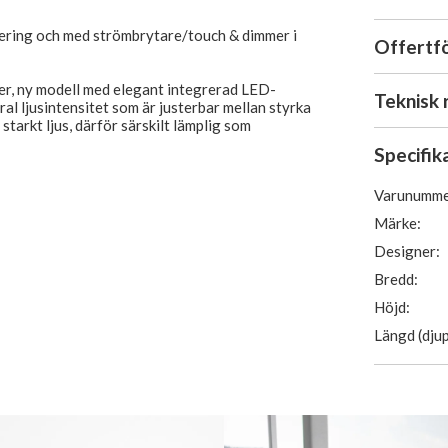
lering och med strömbrytare/touch & dimmer i
Offertf
er, ny modell med elegant integrerad LED-
Teknisk 
al ljusintensitet som är justerbar mellan styrka
starkt ljus, därför särskilt lämplig som
Specifik
Varunumme
Märke:
h har en smal estetisk LED-ljuslist i kanten av
Designer:
Bredd:
evereras kompletta och färdiga för montering,
gslådan på baksidan av spegeln, placerad i
Höjd:
Längd (djup
lt, touch/omkopplaren monteras på sidan av
 spegeln åt andra hållet kommer
ller uppe.
kt till 230V