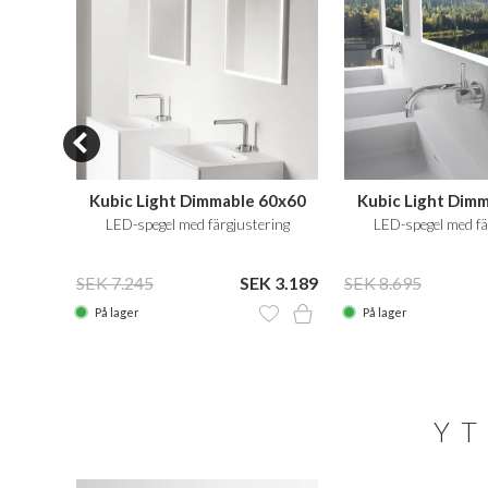
Kubic Light Dimmable 60x60
Kubic Light Dim
le
LED-spegel med färgjustering
LED-spegel med fä
lering
SEK 7.245
SEK 3.189
SEK 8.695
 4.059
På lager
På lager
YT