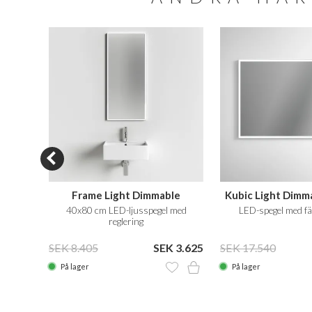
SALE
090
Frame Light Dimmable
Kubic Light Dimm
us och
40x80 cm LED-ljusspegel med
LED-spegel med fä
reglering
 4.490
SEK 8.405
SEK 3.625
SEK 17.540
På lager
På lager