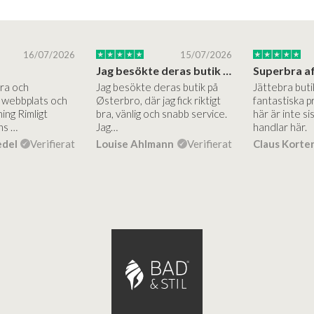
16/07/2026
15/07/2026
Jag besökte deras butik på Østerbro.
Bra och
Jag besökte deras butik på
Jättebra but
g webbplats och
Østerbro, där jag fick riktigt
fantastiska p
ing Rimligt
bra, vänlig och snabb service.
här är inte si
ns …
Jag…
handlar här.
edel
Verifierat
Louise Ahlmann
Verifierat
Claus Korte