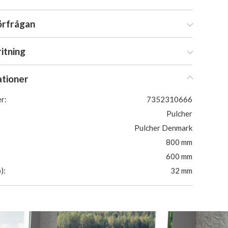
örfrågan
ritning
ationer
r:
7352310666
Pulcher
Pulcher Denmark
800 mm
600 mm
):
32 mm