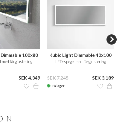
t Dimmable 100x80
Kubic Light Dimmable 40x100
Kubi
 med färgjustering
LED-spegel med färgjustering
LE
SEK 4.349
SEK 7.245
SEK 3.189
SEK 9
På lager
På la
ION