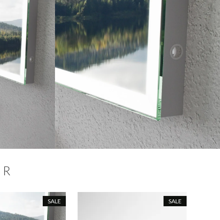
ER
SALE
SALE