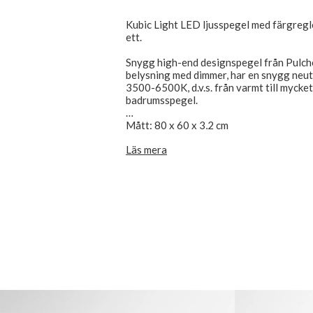
Kubic Light LED ljusspegel med färgreg
ett.
Snygg high-end designspegel från Pulch
belysning med dimmer, har en snygg neutr
3500-6500K, d.v.s. från varmt till mycket 
badrumsspegel.
Mått: 80 x 60 x 3,2 cm
Spegeldjup inkl. bakkant är 32 mm.
Läs mera
Kubic Light-designen är enkel, elegant oc
glaset, som passar alla moderna badrum.
Pulcher Design LED belysningsspeglar, l
transformator är förmonterad i monterin
monteringsramen.
Kan monteras horisontellt eller vertika
spegeln, i nedre högra hörnet, monteras
touch/omkopplaren att sitta längst ner e
CE-märkt och IP44-godkänd, ansluts dire