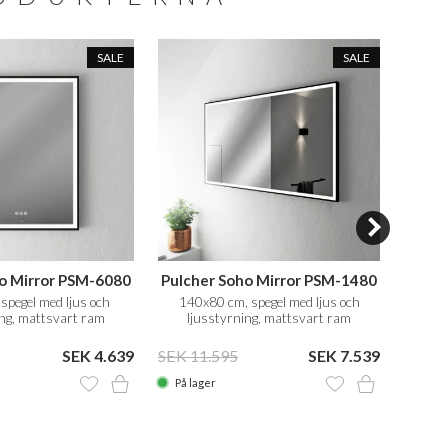
SALE
SALE
o Mirror PSM-6080
Pulcher Soho Mirror PSM-1480
Pulc
spegel med ljus och
140x80 cm, spegel med ljus och
Ø60 cm
ing, mattsvart ram
ljusstyrning, mattsvart ram
SEK 4.639
SEK 11.595
SEK 7.539
SEK 6
På lager
På la