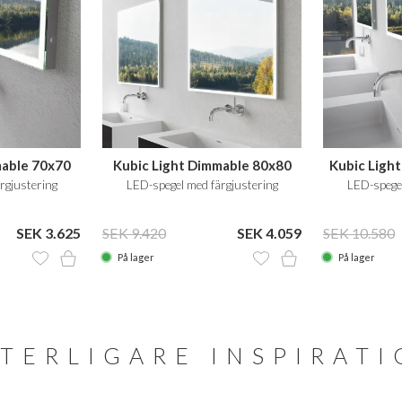
mable 70x70
Kubic Light Dimmable 80x80
Kubic Ligh
rgjustering
LED-spegel med färgjustering
LED-spegel
SEK 3.625
SEK 9.420
SEK 4.059
SEK 10.580
På lager
På lager
TERLIGARE INSPIRAT