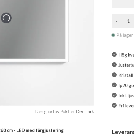
-
På lager
Hög kva
Justerb
Kristal
Ip20 g
Inkl. lj
Fri lev
Designad av Pulcher Denmark
x60 cm - LED med färgjustering
Leveran