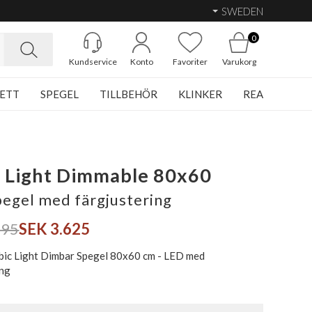
SWEDEN
0
Kundservice
Konto
Favoriter
Varukorg
ETT
SPEGEL
TILLBEHÖR
KLINKER
REA
 Light Dimmable 80x60
egel med färgjustering
695
SEK 3.625
bic Light Dimbar Spegel 80x60 cm - LED med
ing