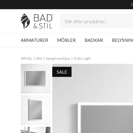
ARMATURER
MÖBLER
BADKAR
BELYSNI
SPEGEL
REA
Spegel med ljus
Kubic Light
SALE