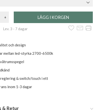
+
 Lev. 3 - 7 dagar
litet och design
ar mellan led-styrka 2700-6500k
l våtrumsspegel
odkänd
usreglering & switch/touch i ett
erans inom 1-3 dagar
s & Retur