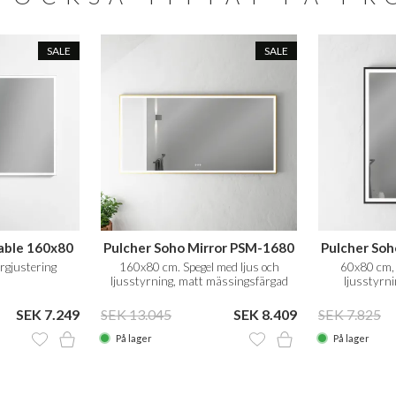
SALE
SALE
able 160x80
Pulcher Soho Mirror PSM-1680
Pulcher Soh
rgjustering
160x80 cm. Spegel med ljus och
60x80 cm, 
ljusstyrning, matt mässingsfärgad
ljusstyrn
ram
SEK 7.249
SEK 13.045
SEK 8.409
SEK 7.825
På lager
På lager