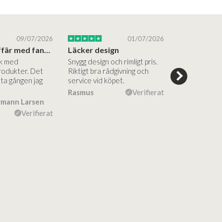
09/07/2026
01/07/2026
Superbra affär med fantastiska produkter
Läcker design
ik med
Snygg design och rimligt pris.
Trevliga och
rodukter. Det
Riktigt bra rådgivning och
hjälpsamma a
sta gången jag
service vid köpet.
vägledning på
Vacker desig
Rasmus
Verifierat
rmann Larsen
Ulla Konner
Verifierat