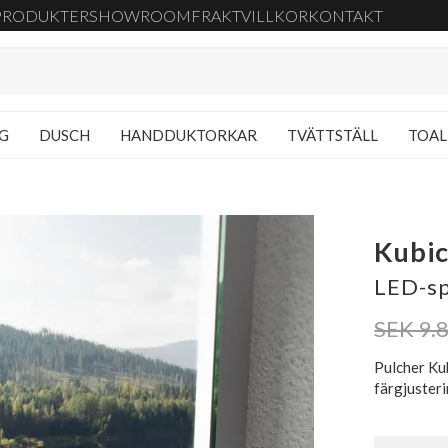
PRODUKTER
SHOWROOM
FRAKT
VILLKOR
KONTAKT
NG
DUSCH
HANDDUKTORKAR
TVÄTTSTÄLL
TOAL
Kubic
LED-sp
SEK 9.
Pulcher Ku
färgjuster