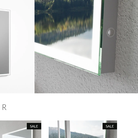
ER
SALE
SALE