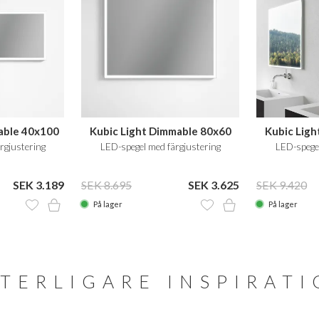
able 40x100
Kubic Light Dimmable 80x60
Kubic Lig
rgjustering
LED-spegel med färgjustering
LED-spegel
SEK 3.189
SEK 8.695
SEK 3.625
SEK 9.420
På lager
På lager
TERLIGARE INSPIRAT