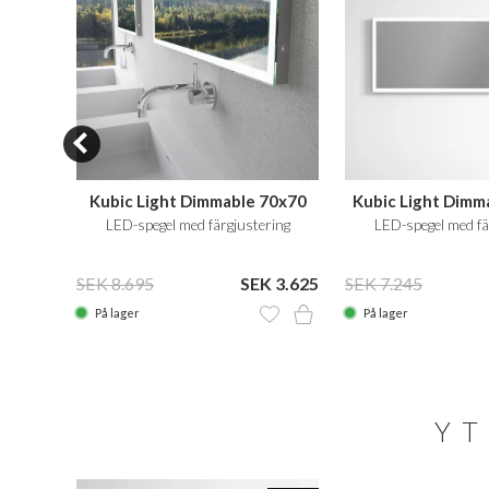
160x80
Kubic Light Dimmable 70x70
Kubic Light Dimm
ring
LED-spegel med färgjustering
LED-spegel med fä
 7.249
SEK 8.695
SEK 3.625
SEK 7.245
På lager
På lager
YT