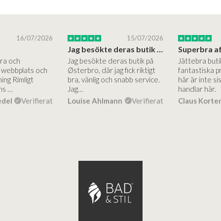
16/07/2026
15/07/2026
Jag besökte deras butik på Østerbro.
Bra och
Jag besökte deras butik på
Jättebra but
g webbplats och
Østerbro, där jag fick riktigt
fantastiska p
ing Rimligt
bra, vänlig och snabb service.
här är inte si
ns …
Jag…
handlar här.
edel
Verifierat
Louise Ahlmann
Verifierat
Claus Korte