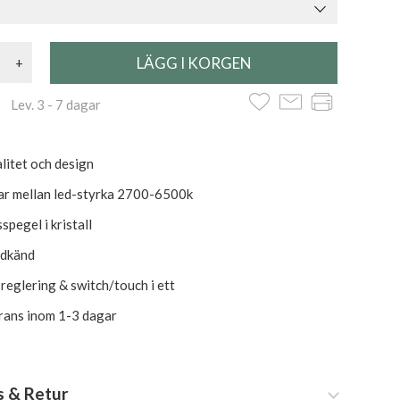
+
 Lev. 3 - 7 dagar
litet och design
ar mellan led-styrka 2700-6500k
pegel i kristall
odkänd
usreglering & switch/touch i ett
erans inom 1-3 dagar
s & Retur