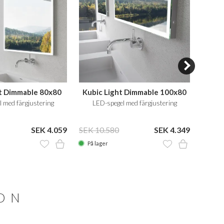
ht Dimmable 80x80
Kubic Light Dimmable 100x80
Kubi
 med färgjustering
LED-spegel med färgjustering
LE
SEK 4.059
SEK 10.580
SEK 4.349
SEK 1
På lager
På la
ION