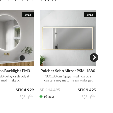
SALE
SALE
co Backlight PM3-
Pulcher Soho Mirror PSM-1880
F
100
ED-bakgrundsbelyst
180x80 cm. Spegel med ljus och
60x
l med imskydd
ljusstyrning, matt mässingsfärgad
ram
SEK 4.929
SEK 14.495
SEK 9.425
SEK 6
På lager
På la