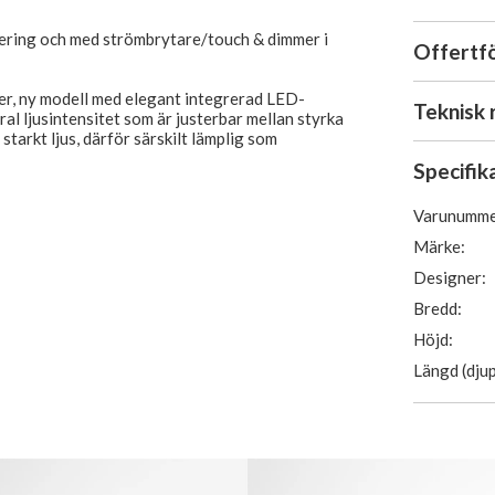
lering och med strömbrytare/touch & dimmer i
Offertf
er, ny modell med elegant integrerad LED-
Teknisk 
al ljusintensitet som är justerbar mellan styrka
starkt ljus, därför särskilt lämplig som
Specifik
Varunumme
Märke:
h har en smal estetisk LED-ljuslist i kanten av
Designer:
Bredd:
evereras kompletta och färdiga för montering,
gslådan på baksidan av spegeln, placerad i
Höjd:
Längd (djup
lt, touch/omkopplaren monteras på sidan av
 spegeln åt andra hållet så kommer
er upptill.
t till 230V.