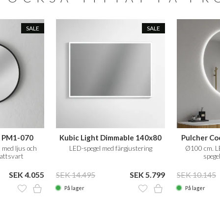
SALE
SALE
1 PM1-070
Kubic Light Dimmable 140x80
Pulcher Co
 med ljus och
LED-spegel med färgjustering
Ø100 cm. L
attsvart
spege
SEK 4.055
SEK 14.495
SEK 5.799
SEK 10.145
På lager
På lager