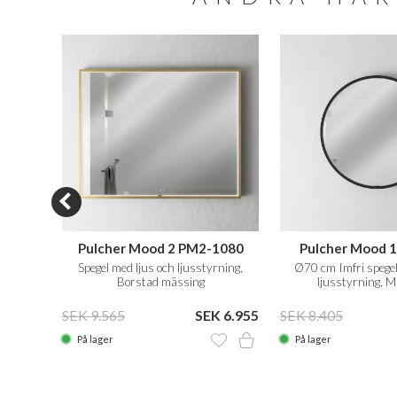
SALE
090
Pulcher Mood 2 PM2-1080
Pulcher Mood 
us och
Spegel med ljus och ljusstyrning,
Ø70 cm Imfri spegel
sing
Borstad mässing
ljusstyrning, M
 4.780
SEK 9.565
SEK 6.955
SEK 8.405
På lager
På lager