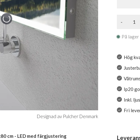
-
På lager
Hög kva
Justerb
Våtrumss
Ip20 g
Inkl. lj
Fri lev
Designad av Pulcher Denmark
x80 cm - LED med färgjustering
Leveran