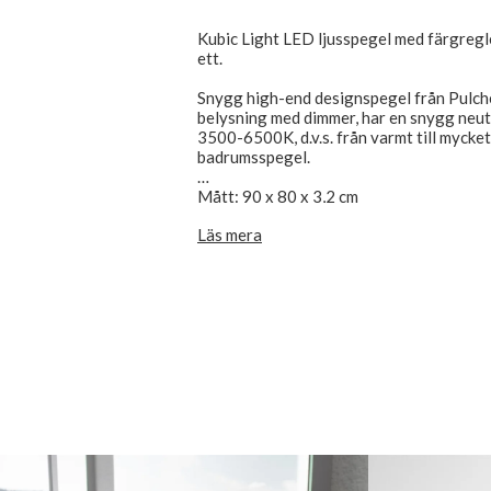
Kubic Light LED ljusspegel med färgreg
ett.
Snygg high-end designspegel från Pulch
belysning med dimmer, har en snygg neutr
3500-6500K, d.v.s. från varmt till mycket 
badrumsspegel.
Mått: 90 x 80 x 3,2 cm
Spegeldjup inkl. bakkant är 32 mm.
Läs mera
Kubic Light-designen är enkel, elegant oc
glaset, som passar alla moderna badrum.
Pulcher Design LED belysningsspeglar, l
transformator är förmonterad i monterin
monteringsramen.
Kan monteras horisontellt eller vertika
spegeln, i nedre högra hörnet, monteras
touch/omkopplaren att sitta längst ner ell
CE-märkt och IP44-godkänd, ansluts direk