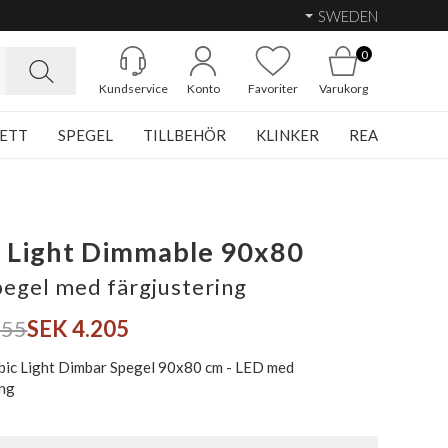
SWEDEN
0
Kundservice
Konto
Favoriter
Varukorg
ETT
SPEGEL
TILLBEHÖR
KLINKER
REA
 Light Dimmable 90x80
egel med färgjustering
855
SEK 4.205
bic Light Dimbar Spegel 90x80 cm - LED med
ing