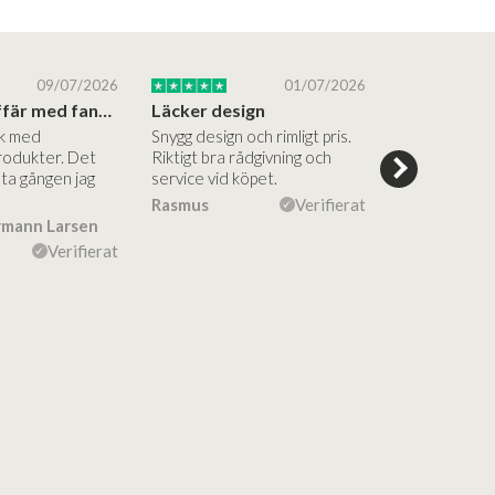
09/07/2026
01/07/2026
Superbra affär med fantastiska produkter
Läcker design
ik med
Snygg design och rimligt pris.
Trevliga och
rodukter. Det
Riktigt bra rådgivning och
hjälpsamma a
sta gången jag
service vid köpet.
vägledning på
Vacker desig
Rasmus
Verifierat
rmann Larsen
Ulla Konner
Verifierat