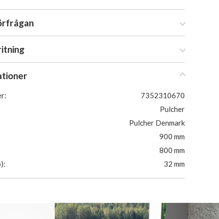
örfrågan
ritning
ationer
r:
7352310670
Pulcher
Pulcher Denmark
900 mm
800 mm
):
32 mm