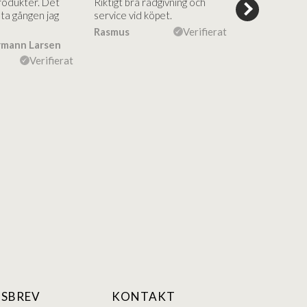
rodukter. Det
Riktigt bra rådgivning och
hjälpsamma a
sta gången jag
service vid köpet.
vägledning på
Vacker desig
Rasmus
Verifierat
rmann Larsen
Ulla Konner
Verifierat
SBREV
KONTAKT