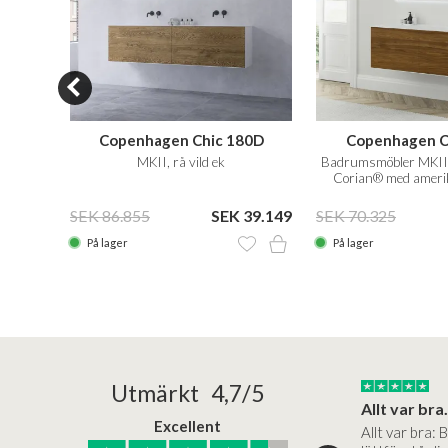
80R
Copenhagen Chic 180D
Copenhagen C
k
MKII, rå vild ek
Badrumsmöbler MKII,
Corian® med ameri
39.149
SEK 86.855
SEK 39.149
SEK 70.325
På lager
På lager
25/05/2025
30/03/2025
Utmärkt 4,7/5
a in i slutet
Bad&stil var väldigt lätt att arbeta med...
Allt var bra.
Excellent
öre köp,
Bad&stil var verkligen lätt att
Allt var bra: 