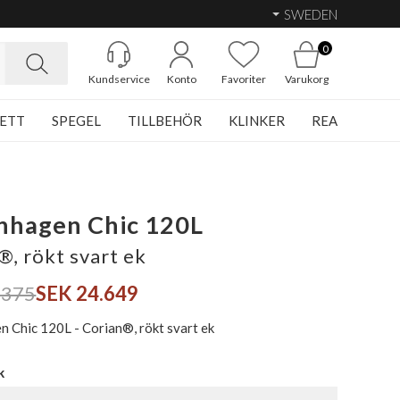
SWEDEN
0
Kundservice
Konto
Favoriter
Varukorg
ETT
SPEGEL
TILLBEHÖR
KLINKER
REA
nhagen Chic 120L
®, rökt svart ek
.375
SEK 24.649
 Chic 120L - Corian®, rökt svart ek
k