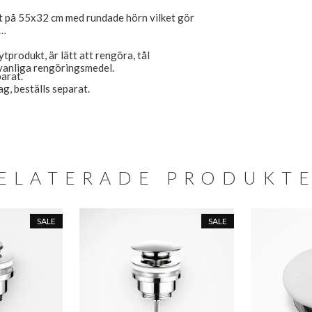
at på 55x32 cm med rundade hörn vilket gör
tprodukt, är lätt att rengöra, tål
vanliga rengöringsmedel.
parat.
ag, beställs separat.
ELATERADE PRODUKT
SALE
SALE