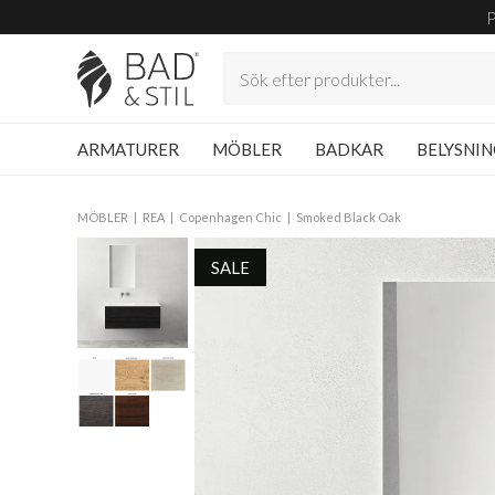
ARMATURER
MÖBLER
BADKAR
BELYSNI
MÖBLER
REA
Copenhagen Chic
Smoked Black Oak
SALE