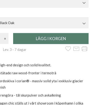
Black Oak
+
 Lev. 3 - 7 dagar
igh-end design och solid kvalitet.
tätade raw wood-fronter i termoträ
dsskiva i corian® - massiv solid yta i exklusiv glacier
nish
t rengöra - tål skurpulver och avkalkning
gen chic ställs ut i vårt showroom i köpenhamn i olika