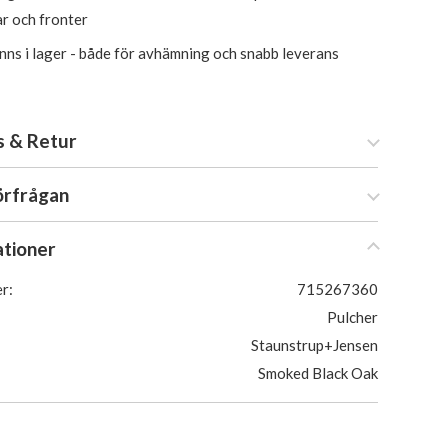
ar och fronter
inns i lager - både för avhämning och snabb leverans
s & Retur
örfrågan
ationer
r:
715267360
Pulcher
Staunstrup+Jensen
Smoked Black Oak