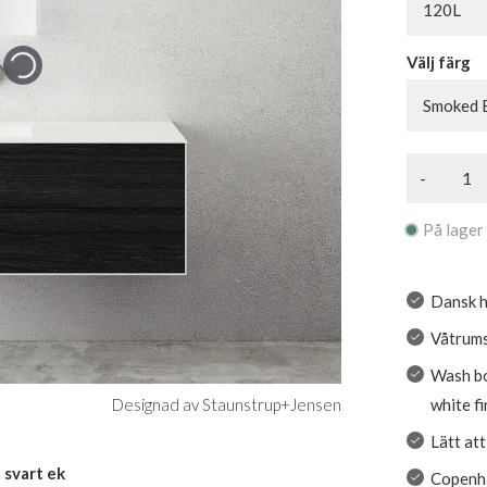
120L
Välj färg
Smoked 
-
På lager
Dansk h
Våtrums
Wash bor
white fi
Designad av Staunstrup+Jensen
Lätt at
 svart ek
Copenha