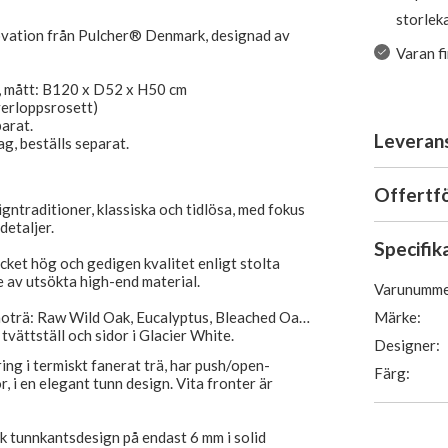
storlek
ovation från Pulcher® Denmark, designad av
Varan f
a, mått: B120 x D52 x H50 cm
verloppsrosett)
parat.
Leveran
ag, beställs separat.
Offertf
igntraditioner, klassiska och tidlösa, med fokus
detaljer.
Specifik
cket hög och gedigen kvalitet enligt stolta
 av utsökta high-end material.
Varunumme
Märke:
moträ: Raw Wild Oak, Eucalyptus, Bleached Oak,
tvättställ och sidor i Glacier White.
Designer:
ring i termiskt fanerat trä, har push/open-
Färg:
, i en elegant tunn design. Vita fronter är
isk tunnkantsdesign på endast 6 mm i solid