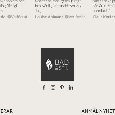
g webbplats och
Østerbro, där jag fick riktigt
fantastiska p
ing Rimligt
bra, vänlig och snabb service.
här är inte si
ns …
Jag…
handlar här.
edel
Verifierat
Louise Ahlmann
Verifierat
Claus Korte
TERAR
ANMÄL NYHET