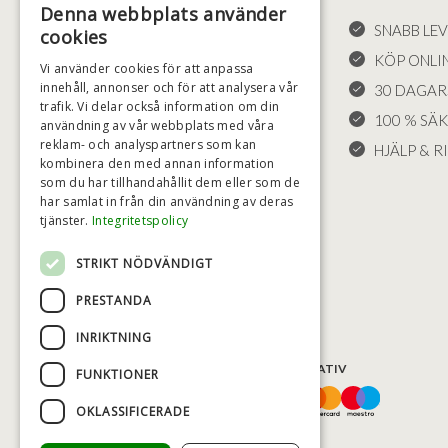
Denna webbplats använder
FÖRSÄLJNINGSVILLKOR
SNABB LE
cookies
LEVERANS OCH RETURER
KÖP ONLI
Vi använder cookies för att anpassa
innehåll, annonser och för att analysera vår
ÅNGRÄTT
30 DAGAR
trafik. Vi delar också information om din
KLAGOMÅL
100 % SÄ
användning av vår webbplats med våra
reklam- och analyspartners som kan
FRAKT
HJÄLP & RI
kombinera den med annan information
COOKIE-INSTÄLLNINGAR
som du har tillhandahållit dem eller som de
har samlat in från din användning av deras
tjänster.
Integritetspolicy
STRIKT NÖDVÄNDIGT
PRESTANDA
INRIKTNING
BETALNINGSALTERNATIV
FUNKTIONER
OKLASSIFICERADE