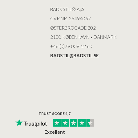
BAD&STIL® ApS
CVR.NR. 25494067
ØSTERBROGADE 202
2100 KØBENHAVN • DANMARK
+46 (0)79 008 12 60
BADSTIL@BADSTIL.SE
TRUST SCORE 4,7
Excellent