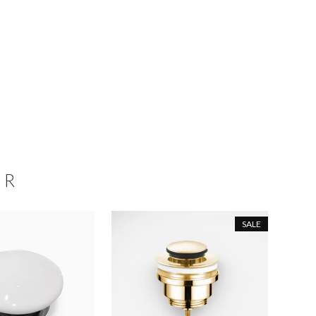
ER
SALE