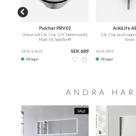
 CB1
Pulcher PBV02
ArkiLife 
Universell Clic Clac 5/4“ bottenventil,
Clic Clac push-open 
Matt Vit SolidTec®
Krom
EK 925
SEK 1.415
SEK 689
SEK 965
På lager
På lager
ANDRA HAR
SALE
SALE