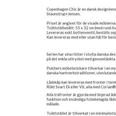
Copenhagen Chic är en dansk designinn
Staunstrup+Jensen.
Priset är angivet för de visade möblern
Tvättställsmått: 55 x 32 cm (med rund ö
Levereras exkl. bottenventil, beställs se
Kan levereras med eller utan hål för besl
Serien har sina rötter i stolta danska des
på det enkla uttrycket med genomtänkta 
Pulchers möbelsnickare tillverkar i en my
danska hantverkstraditioner, uteslutande
Lådskåp kan levereras med fronter i ter
Rökt Svart Ek eller Vit, alla med Corian® 
Alla träfronter är gjorda med linjerad åd
funktion och invändiga foliebelagda lådor
målade.
Tvättstället är tillverkat i en minimalist