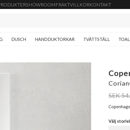
PRODUKTER
SHOWROOM
FRAKT
VILLKOR
KONTAKT
NG
DUSCH
HANDDUKTORKAR
TVÄTTSTÄLL
TOAL
Cope
Corian
SEK 54
Copenhagen
Välj storle