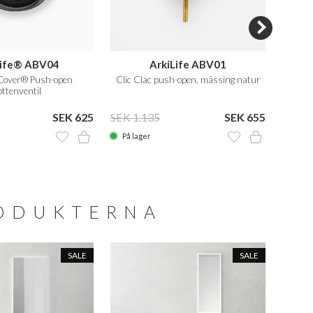
Life® ABV04
ArkiLife ABV01
håndv
Cover® Push-open
Clic Clac push-open, mässing natur
Inbyg
ttenventil
SEK 625
SEK 1.135
SEK 655
SEK 1
På lager
På la
RODUKTERNA
SALE
SALE