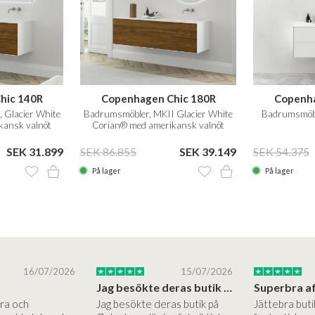
hic 140R
Copenhagen Chic 180R
Copenha
 Glacier White
Badrumsmöbler, MKII Glacier White
Badrumsmöbl
kansk valnöt
Corian® med amerikansk valnöt
SEK 31.899
SEK 86.855
SEK 39.149
SEK 54.375
På lager
På lager
16/07/2026
15/07/2026
Jag besökte deras butik på Østerbro.
Bra och
Jag besökte deras butik på
Jättebra but