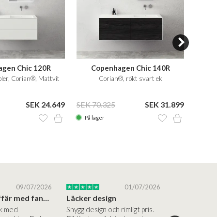
gen Chic 120R
Copenhagen Chic 140R
C
er, Corian®, Mattvit
Corian®, rökt svart ek
SEK 24.649
SEK 70.325
SEK 31.899
SEK 9
På lager
På la
09/07/2026
01/07/2026
Superbra affär med fantastiska produkter
Läcker design
ik med
Snygg design och rimligt pris.
Trevliga och