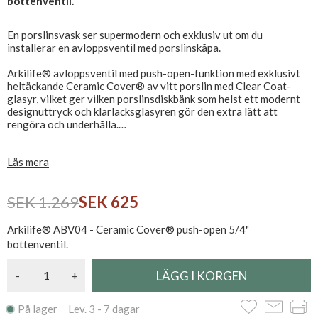
bottenventil.
En porslinsvask ser supermodern och exklusiv ut om du
installerar en avloppsventil med porslinskåpa.
Arkilife® avloppsventil med push-open-funktion med exklusivt
heltäckande Ceramic Cover® av vitt porslin med Clear Coat-
glasyr, vilket ger vilken porslinsdiskbänk som helst ett modernt
designuttryck och klarlacksglasyren gör den extra lätt att
rengöra och underhålla.
Fotventilens nedre del är tillverkad av solida material i krom.
Läs mera
Passar alla porslinsvaskar med synligt 4/5" standardavlopp.
Universalfäste för diskhoar med eller utan bräddavlopp.
SEK 1.269
SEK 625
Arkilife® ABV04 - Ceramic Cover® push-open 5/4"
bottenventil.
-
+
På lager Lev. 3 - 7 dagar