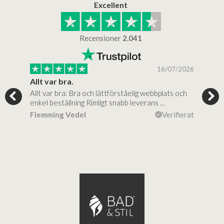
Excellent
Recensioner
2.041
/2025
16/07/2026
..
Allt var bra.
Jag
Allt var bra: Bra och lättförståelig webbplats och
Jag 
al…
enkel beställning Rimligt snabb leverans …
rikt
ierat
Flemming Vedel
Verifierat
Lou