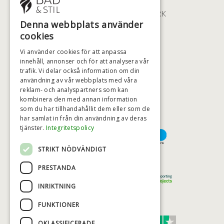
2100 KØBENHAVN • DANMARK
Denna webbplats använder
+46 (0)79 008 12 60
cookies
BADSTIL@BADSTIL.SE
Vi använder cookies för att anpassa
innehåll, annonser och för att analysera vår
trafik. Vi delar också information om din
användning av vår webbplats med våra
HÖGSTA KREDITVÄRDIGHET
reklam- och analyspartners som kan
kombinera den med annan information
som du har tillhandahållit dem eller som de
har samlat in från din användning av deras
BETALNINGSALTERNATIV
tjänster.
Integritetspolicy
STRIKT NÖDVÄNDIGT
TRYGG OCH SÄKER E-HANDEL
PRESTANDA
INRIKTNING
FUNKTIONER
TRUST SCORE 4,7
OKLASSIFICERADE