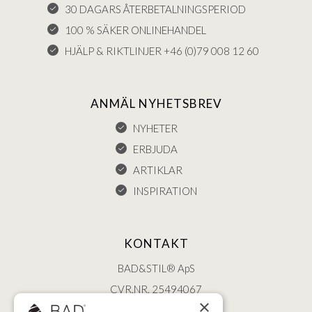
30 DAGARS ÅTERBETALNINGSPERIOD
100 % SÄKER ONLINEHANDEL
HJÄLP & RIKTLINJER +46 (0)79 008 12 60
ANMÄL NYHETSBREV
NYHETER
ERBJUDA
ARTIKLAR
INSPIRATION
KONTAKT
BAD&STIL® ApS
CVR.NR. 25494067
×
ØSTERBROGADE 202