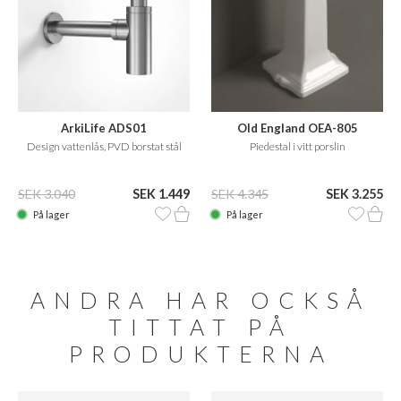
ArkiLife ADS01
Old England OEA-805
Design vattenlås, PVD borstat stål
Piedestal i vitt porslin
SEK 3.040
SEK 1.449
SEK 4.345
SEK 3.255
På lager
På lager
ANDRA HAR OCKSÅ
TITTAT PÅ
PRODUKTERNA