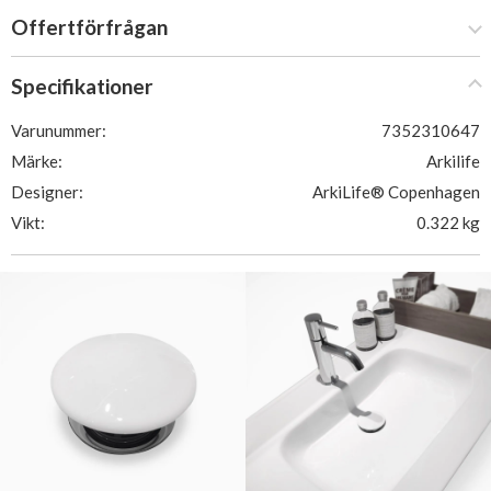
Offertförfrågan
Specifikationer
Varunummer:
7352310647
Märke:
Arkilife
Designer:
ArkiLife® Copenhagen
Vikt:
0.322 kg