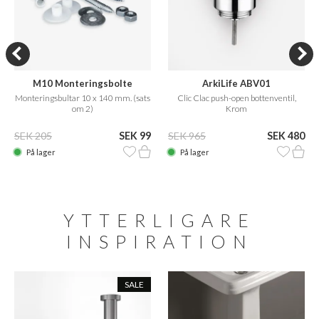
M10 Monteringsbolte
ArkiLife ABV01
Monteringsbultar 10 x 140 mm. (sats
Clic Clac push-open bottenventil,
om 2)
Krom
SEK 205
SEK 99
SEK 965
SEK 480
På lager
På lager
YTTERLIGARE
INSPIRATION
SALE