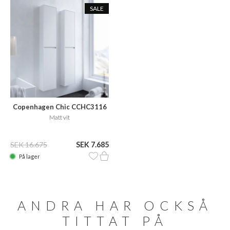
SALE
Copenhagen Chic CCHC3116
Matt vit
SEK 16.675
SEK 7.685
På lager
ANDRA HAR OCKSÅ
TITTAT PÅ