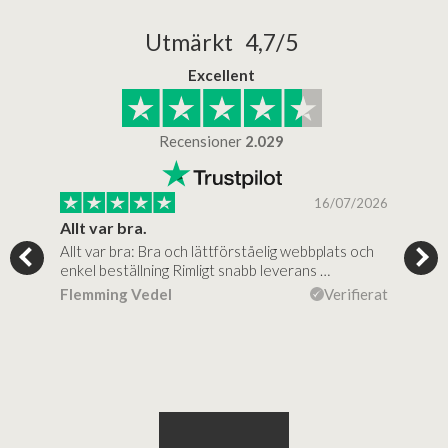
Utmärkt 4,7/5
Excellent
Recensioner
2.029
/2025
16/07/2026
..
Allt var bra.
Jag
Allt var bra: Bra och lättförståelig webbplats och
Jag 
al…
enkel beställning Rimligt snabb leverans …
rikt
ierat
Flemming Vedel
Verifierat
Lou