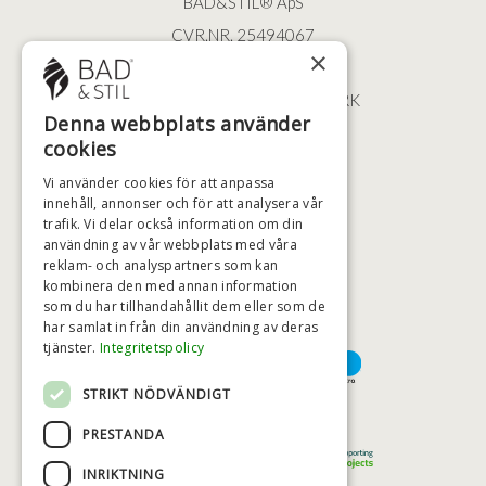
BAD&STIL® ApS
CVR.NR. 25494067
×
ØSTERBROGADE 202
2100 KØBENHAVN • DANMARK
Denna webbplats använder
+46 (0)79 008 12 60
cookies
BADSTIL@BADSTIL.SE
Vi använder cookies för att anpassa
innehåll, annonser och för att analysera vår
trafik. Vi delar också information om din
användning av vår webbplats med våra
HÖGSTA KREDITVÄRDIGHET
reklam- och analyspartners som kan
kombinera den med annan information
som du har tillhandahållit dem eller som de
har samlat in från din användning av deras
BETALNINGSALTERNATIV
tjänster.
Integritetspolicy
STRIKT NÖDVÄNDIGT
TRYGG OCH SÄKER E-HANDEL
PRESTANDA
INRIKTNING