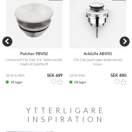
Pulcher PBV02
ArkiLife ABV01
Universell Clic Clac 5/4“ bottenventil,
Clic Clac push-open bottenventil,
Matt Vit SolidTec®
Krom
SEK 1.415
SEK 689
SEK 965
SEK 480
På lager
På lager
YTTERLIGARE
INSPIRATION