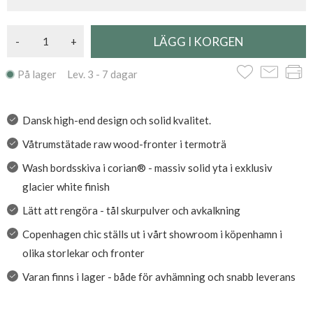
Corian® är en original och exklusiv fast ytprodukt, är lätt att
rengöra, tål avkalkningsmedel, skurpulver och andra vanliga
-
+
rengöringsmedel.
På lager Lev. 3 - 7 dagar
Dansk high-end design och solid kvalitet.
Våtrumstätade raw wood-fronter i termoträ
Wash bordsskiva i corian® - massiv solid yta i exklusiv
glacier white finish
Lätt att rengöra - tål skurpulver och avkalkning
Copenhagen chic ställs ut i vårt showroom i köpenhamn i
olika storlekar och fronter
Varan finns i lager - både för avhämning och snabb leverans