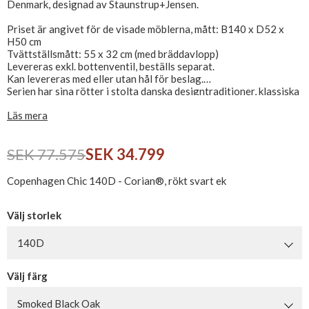
Denmark, designad av Staunstrup+Jensen.
Priset är angivet för de visade möblerna, mått: B140 x D52 x
H50 cm
Tvättställsmått: 55 x 32 cm (med bräddavlopp)
Levereras exkl. bottenventil, beställs separat.
Kan levereras med eller utan hål för beslag.
Serien har sina rötter i stolta danska designtraditioner, klassiska
och tidlösa, med fokus på det enkla uttrycket med genomtänkta
Läs mera
detaljer.
Pulchers möbelsnickare producerar i en mycket hög och gedigen
SEK 77.575
SEK 34.799
kvalitet enligt stolta danska hantverkstraditioner, uteslutande
av utsökta högklassiga material.
Copenhagen Chic 140D - Corian®, rökt svart ek
Lådskåp kan levereras med fronter i termoträ: Raw Wild Oak,
Eucalyptus, Bleached Oak, Rökt Svart Ek eller Vit, alla med
Corian® tvättställ och sidor i Glacier White. Alla träfronter är
Välj storlek
gjorda med linjerad ådring i termoträ, har push/open-funktion
och invändiga eklådor i elegant tunn design.
140D
Tvättstället är tillverkat i en minimalistisk tunnkantsdesign på
Välj färg
endast 6 mm i solid Glacier White Corian®.
Chic diskbänken är ett integrerat handfat på 55x32 cm med
rundade hörn vilket gör diskbänken praktisk och lätt att rengöra.
Smoked Black Oak