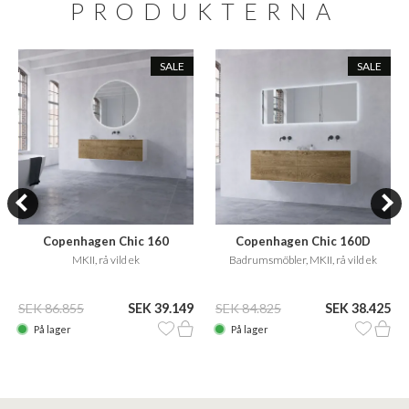
PRODUKTERNA
SALE
SALE
Copenhagen Chic 160
Copenhagen Chic 160D
MKII, rå vild ek
Badrumsmöbler, MKII, rå vild ek
SEK 86.855
SEK 39.149
SEK 84.825
SEK 38.425
På lager
På lager