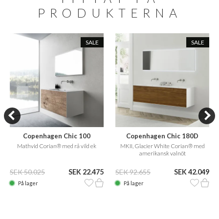
PRODUKTERNA
SALE
SALE
Copenhagen Chic 100
Copenhagen Chic 180D
Mathvid Corian® med rå vild ek
MKII, Glacier White Corian® med
amerikansk valnöt
SEK 50.025
SEK 22.475
SEK 92.655
SEK 42.049
På lager
På lager