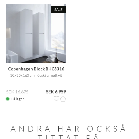
SALE
Copenhagen Block BHC3316
30x35x160 cm högskåp, matt vit
SEK 16.675
SEK 6.959
På lager
ANDRA HAR OCKSÅ
TITTAT PÅ