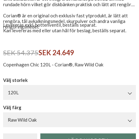
rundade hörn vilket gör diskbänken praktisk och lätt att rengöra.
Corian® är en original och exklusiv fast ytprodukt, är lätt att
rengöra, tål avkalkningsmedel, skurpulver och andra vanliga
Levereras exkl. bottenventil, beställs separat.
rengöringsmedel.
Kan levereras med eller utan hål för beslag, beställs separat.
SEK 54.375
SEK 24.649
Copenhagen Chic 120L - Corian®, Raw Wild Oak
Välj storlek
120L
Välj färg
Raw Wild Oak