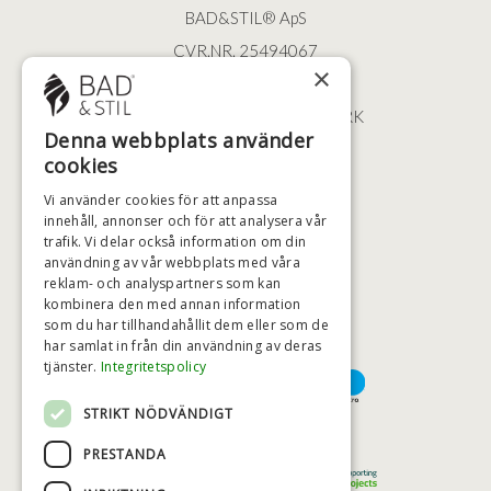
BAD&STIL® ApS
CVR.NR. 25494067
×
ØSTERBROGADE 202
2100 KØBENHAVN • DANMARK
Denna webbplats använder
+46 (0)79 008 12 60
cookies
BADSTIL@BADSTIL.SE
Vi använder cookies för att anpassa
innehåll, annonser och för att analysera vår
trafik. Vi delar också information om din
användning av vår webbplats med våra
HÖGSTA KREDITVÄRDIGHET
reklam- och analyspartners som kan
kombinera den med annan information
som du har tillhandahållit dem eller som de
har samlat in från din användning av deras
BETALNINGSALTERNATIV
tjänster.
Integritetspolicy
STRIKT NÖDVÄNDIGT
TRYGG OCH SÄKER E-HANDEL
PRESTANDA