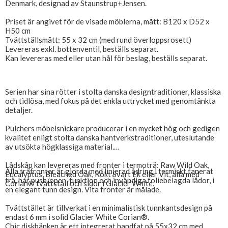
Denmark, designad av Staunstrup+Jensen.
Priset är angivet för de visade möblerna, mått: B120 x D52 x
H50 cm
Tvättställsmått: 55 x 32 cm (med rund överloppsrosett)
Levereras exkl. bottenventil, beställs separat.
Kan levereras med eller utan hål för beslag, beställs separat.
Serien har sina rötter i stolta danska designtraditioner, klassiska
och tidlösa, med fokus på det enkla uttrycket med genomtänkta
detaljer.
Pulchers möbelsnickare producerar i en mycket hög och gedigen
kvalitet enligt stolta danska hantverkstraditioner, uteslutande
av utsökta högklassiga material.
Lådskåp kan levereras med fronter i termoträ: Raw Wild Oak,
Alla träfronter är gjorda med linjerad ådring i termiskt fanerat
Eucalyptus, Bleached Oak, Rökt Svart Ek eller Vit, alla med
trä, har push/open-funktion och invändiga foliebelagda lådor, i
Corian® tvättställ och sidor i Glacier White.
en elegant tunn design. Vita fronter är målade.
Tvättstället är tillverkat i en minimalistisk tunnkantsdesign på
endast 6 mm i solid Glacier White Corian®.
Chic diskbänken är ett integrerat handfat på 55x32 cm med