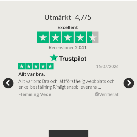
Utmärkt 4,7/5
Excellent
Recensioner
2.041
/2025
16/07/2026
..
Allt var bra.
Jag
Allt var bra: Bra och lättförståelig webbplats och
Jag 
al…
enkel beställning Rimligt snabb leverans …
rikt
ierat
Flemming Vedel
Verifierat
Lou