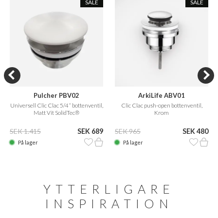
SALE
SALE
Pulcher PBV02
ArkiLife ABV01
Universell Clic Clac 5/4“ bottenventil,
Clic Clac push-open bottenventil,
Matt Vit SolidTec®
Krom
SEK 1.415
SEK 689
SEK 965
SEK 480
På lager
På lager
YTTERLIGARE
INSPIRATION