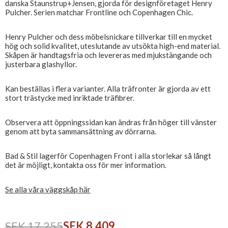
danska Staunstrup+Jensen, gjorda för designföretaget Henry
Pulcher. Serien matchar Frontline och Copenhagen Chic.
Henry Pulcher och dess möbelsnickare tillverkar till en mycket
hög och solid kvalitet, uteslutande av utsökta high-end material.
Skåpen är handtagsfria och levereras med mjukstängande och
justerbara glashyllor.
Kan beställas i flera varianter. Alla träfronter är gjorda av ett
stort trästycke med inriktade träfibrer.
Observera att öppningssidan kan ändras från höger till vänster
genom att byta sammansättning av dörrarna.
Bad & Stil lagerför Copenhagen Front i alla storlekar så långt
det är möjligt, kontakta oss för mer information.
Se alla våra väggskåp här
SEK 17.255
SEK 8.409