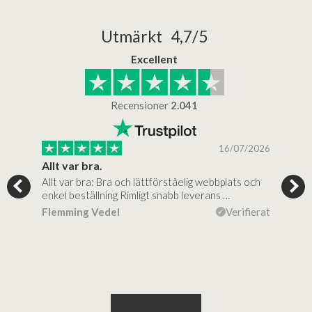
Utmärkt 4,7/5
Excellent
Recensioner
2.041
/2025
16/07/2026
..
Allt var bra.
Jag
Allt var bra: Bra och lättförståelig webbplats och
Jag 
al…
enkel beställning Rimligt snabb leverans …
rikt
ierat
Flemming Vedel
Verifierat
Lou