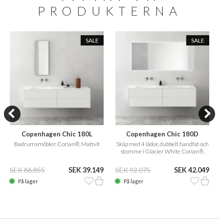
PRODUKTERNA
SALE
SALE
Copenhagen Chic 180L
Copenhagen Chic 180D
Badrumsmöbler, Corian®, Mattvit
Skåp med 4 lådor, dubbelt handfat och
stomme i Glacier White Corian®,
matt vit
SEK 86.855
SEK 39.149
SEK 92.075
SEK 42.049
På lager
På lager