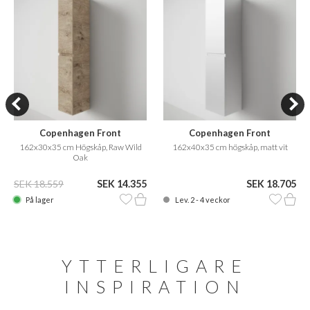
Copenhagen Front
Copenhagen Front
162x30x35 cm Högskåp, Raw Wild
162x40x35 cm högskåp, matt vit
Oak
SEK 18.559
SEK 14.355
SEK 18.705
På lager
Lev. 2 - 4 veckor
YTTERLIGARE
INSPIRATION