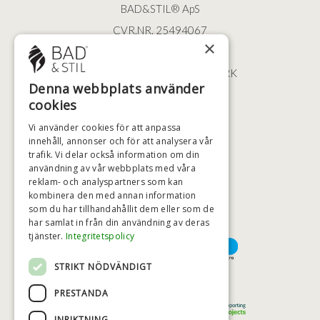
BAD&STIL® ApS
CVR.NR. 25494067
×
ØSTERBROGADE 202
2100 KØBENHAVN • DANMARK
Denna webbplats använder
+46 (0)79 008 12 60
cookies
BADSTIL@BADSTIL.SE
Vi använder cookies för att anpassa
innehåll, annonser och för att analysera vår
trafik. Vi delar också information om din
användning av vår webbplats med våra
HÖGSTA KREDITVÄRDIGHET
reklam- och analyspartners som kan
kombinera den med annan information
som du har tillhandahållit dem eller som de
har samlat in från din användning av deras
BETALNINGSALTERNATIV
tjänster.
Integritetspolicy
STRIKT NÖDVÄNDIGT
TRYGG OCH SÄKER E-HANDEL
PRESTANDA
INRIKTNING