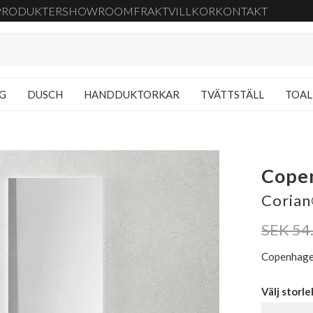
PRODUKTER
SHOWROOM
FRAKT
VILLKOR
KONTAKT
NG
DUSCH
HANDDUKTORKAR
TVÄTTSTÄLL
TOAL
Cope
Corian
SEK 54
Copenhagen
Välj storle