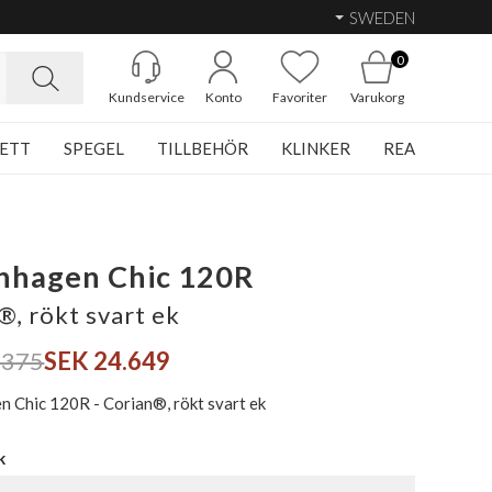
SWEDEN
0
Kundservice
Konto
Favoriter
Varukorg
ETT
SPEGEL
TILLBEHÖR
KLINKER
REA
nhagen Chic 120R
®, rökt svart ek
.375
SEK 24.649
 Chic 120R - Corian®, rökt svart ek
k