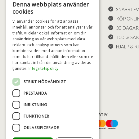
Denna webbplats använder
FÖRSÄLJNINGSVILLKOR
SNABB LE
cookies
LEVERANS OCH RETURER
KÖP ONLI
Vi använder cookies för att anpassa
innehåll, annonser och för att analysera vår
ÅNGRÄTT
30 DAGAR
trafik. Vi delar också information om din
KLAGOMÅL
100 % SÄ
användning av vår webbplats med våra
reklam- och analyspartners som kan
FRAKT
HJÄLP & RI
kombinera den med annan information
COOKIE-INSTÄLLNINGAR
som du har tillhandahållit dem eller som de
har samlat in från din användning av deras
tjänster.
Integritetspolicy
STRIKT NÖDVÄNDIGT
PRESTANDA
INRIKTNING
BETALNINGSALTERNATIV
FUNKTIONER
OKLASSIFICERADE