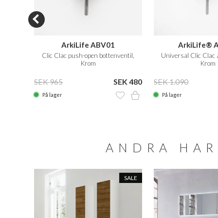
 CB2
ArkiLife ABV01
ArkiLife® 
Clic Clac push-open bottenventil,
Universal Clic Clac 
Krom
Krom
EK 990
SEK 965
SEK 480
SEK 1.090
På lager
På lager
ANDRA HAR
SALE
SALE