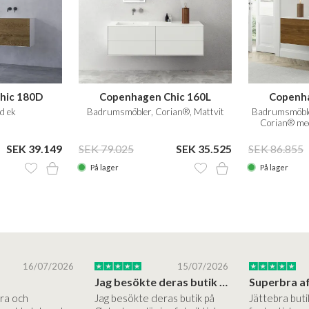
hic 180D
Copenhagen Chic 160L
Copenha
ld ek
Badrumsmöbler, Corian®, Mattvit
Badrumsmöble
Corian® me
SEK 39.149
SEK 79.025
SEK 35.525
SEK 86.855
På lager
På lager
16/07/2026
15/07/2026
Jag besökte deras butik på Østerbro.
Bra och
Jag besökte deras butik på
Jättebra but