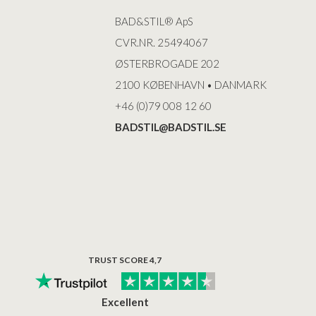
BAD&STIL® ApS
CVR.NR. 25494067
ØSTERBROGADE 202
2100 KØBENHAVN • DANMARK
+46 (0)79 008 12 60
BADSTIL@BADSTIL.SE
TRUST SCORE 4,7
Excellent