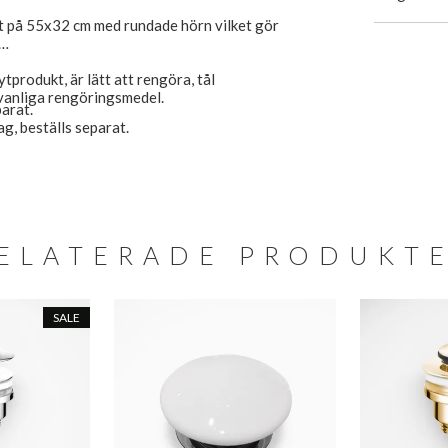
at på 55x32 cm med rundade hörn vilket gör
tprodukt, är lätt att rengöra, tål
vanliga rengöringsmedel.
parat.
ag, beställs separat.
ELATERADE PRODUKT
SALE