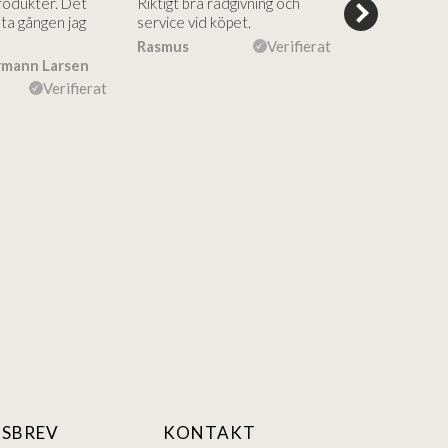
rodukter. Det
Riktigt bra rådgivning och
hjälpsamma a
sta gången jag
service vid köpet.
vägledning på
Vacker desig
Rasmus
Verifierat
rmann Larsen
Ulla Konner
Verifierat
SBREV
KONTAKT