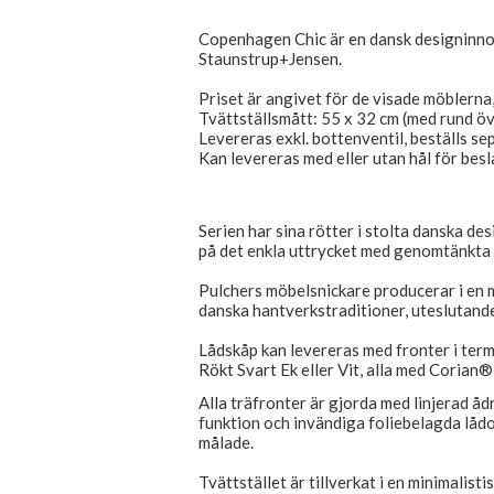
Copenhagen Chic är en dansk designinn
Staunstrup+Jensen.
Priset är angivet för de visade möblern
Tvättställsmått: 55 x 32 cm (med rund ö
Levereras exkl. bottenventil, beställs se
Kan levereras med eller utan hål för besl
Serien har sina rötter i stolta danska des
på det enkla uttrycket med genomtänkta 
Pulchers möbelsnickare producerar i en m
danska hantverkstraditioner, uteslutande
Lådskåp kan levereras med fronter i ter
Rökt Svart Ek eller Vit, alla med Corian® 
Alla träfronter är gjorda med linjerad åd
funktion och invändiga foliebelagda lådor
målade.
Tvättstället är tillverkat i en minimalist