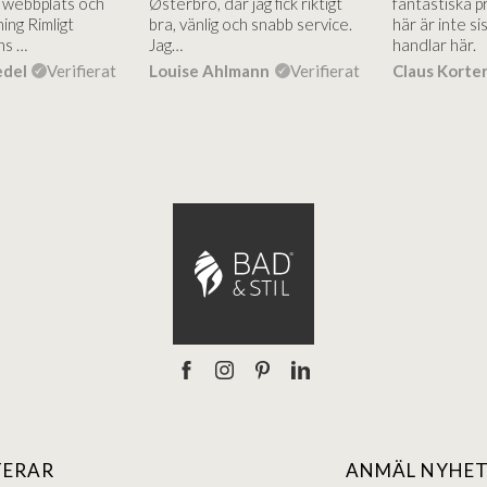
g webbplats och
Østerbro, där jag fick riktigt
fantastiska p
ing Rimligt
bra, vänlig och snabb service.
här är inte si
ns …
Jag…
handlar här.
edel
Verifierat
Louise Ahlmann
Verifierat
Claus Korte
TERAR
ANMÄL NYHET