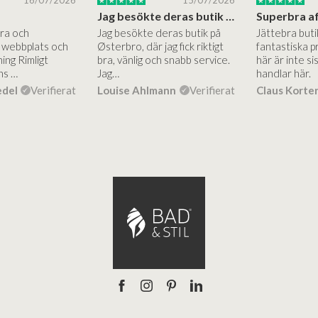
16/07/2026
15/07/2026
Jag besökte deras butik på Østerbro.
Bra och
Jag besökte deras butik på
Jättebra but
g webbplats och
Østerbro, där jag fick riktigt
fantastiska p
ing Rimligt
bra, vänlig och snabb service.
här är inte si
ns …
Jag…
handlar här.
edel
Verifierat
Louise Ahlmann
Verifierat
Claus Korte