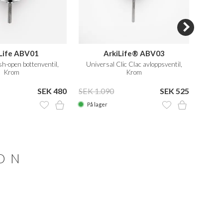
Life ABV01
ArkiLife® ABV03
sh-open bottenventil,
Universal Clic Clac avloppsventil,
Univer
Krom
Krom
SEK 480
SEK 1.090
SEK 525
SEK 1
På lager
På la
ION