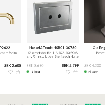
SP2622
Hassel&Teudt HSB01-30760
Old En
stad mässing
Säkerhetsbox för HHV402, 40x30x8
Piedest
cm, För installation i Sverige och Norge
SEK 2.605
SEK 8.690
SEK 5.799
SEK 4.200
På lager
På lager