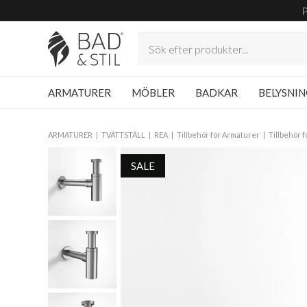
ARMATURER
MÖBLER
BADKAR
BELYSNI
ARMATURER
TVÄTTSTÄLL
REA
Tillbehör för Armaturer
Tillbehör 
SALE