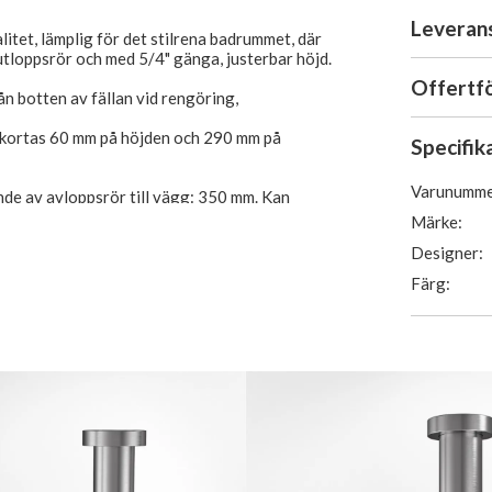
Leveran
litet, lämplig för det stilrena badrummet, där
utloppsrör och med 5/4" gänga, justerbar höjd.
Offertf
ån botten av fällan vid rengöring,
örkortas 60 mm på höjden och 290 mm på
Specifik
Varunumme
ände av avloppsrör till vägg: 350 mm. Kan
Märke:
tenventilen) till mitten av avloppsröret: 120
Designer:
Färg:
er PVD borstat rostfritt stål.