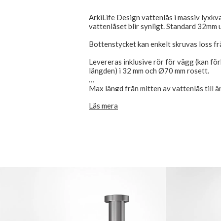
ArkiLife Design vattenlås i massiv lyxkva
vattenlåset blir synligt. Standard 32mm 
Bottenstycket kan enkelt skruvas loss fr
Levereras inklusive rör för vägg (kan f
längden) i 32 mm och Ø70 mm rosett.
Max längd från mitten av vattenlås till 
förkortas till 70 mm
Läs mera
Max höjd från toppen av flänsen (mot bot
mm, Kan förkortas till 60 mm.
Kan beställas i krom, polerad mässing ell