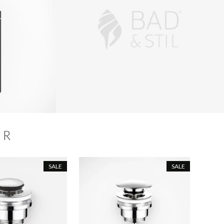
ER
SALE
SALE