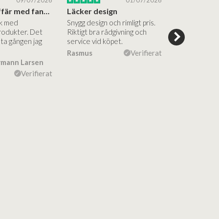
09/07/2026
01/07/2026
Superbra affär med fantastiska produkter
Läcker design
ik med
Snygg design och rimligt pris.
Trevliga och
rodukter. Det
Riktigt bra rådgivning och
hjälpsamma a
sta gången jag
service vid köpet.
vägledning på
Vacker desig
Rasmus
Verifierat
rmann Larsen
Ulla Konner
Verifierat