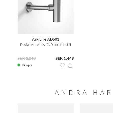
ArkiLife ADS01
Design vattenlås, PVD borstat stål
SEK 3.040
SEK 1.449
På lager
ANDRA HAR