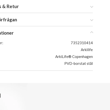
s & Retur
örfrågan
ationer
r:
7352310414
Arkilife
ArkiLife® Copenhagen
PVD-borstat stål