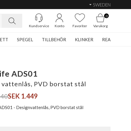
SWEDEN
0
Kundservice
Konto
Favoriter
Varukorg
ETT
SPEGEL
TILLBEHÖR
KLINKER
REA
ife ADS01
 vattenlås, PVD borstat stål
040
SEK 1.449
ADS01 - Designvattenlås, PVD borstat stål