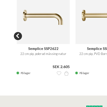
Semplice SSP2622
Semplice S
Metal
22 cm pip, polerad mässing natur
22 cm pip, PVD Bor
 2.605
SEK 2.605
På lager
På lager