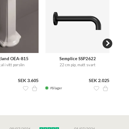
gland OEA-815
Semplice SSP2622
S
al i vitt porslin
22 cm pip, matt svart
Säker
cm, För
SEK 3.605
SEK 2.025
SEK 1
På lager
På la