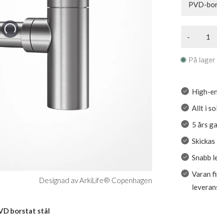
PVD-bors
-
På lager
High-en
Allt i s
5 års g
Skickas
Snabb l
Varan f
Designad av ArkiLife® Copenhagen
leveran
VD borstat stål