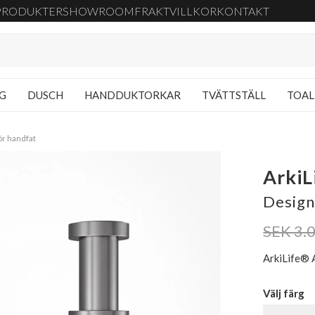
PRODUKTER
SHOWROOM
FRAKT
VILLKOR
KONTAKT
NG
DUSCH
HANDDUKTORKAR
TVÄTTSTÄLL
TOAL
för handfat
ArkiL
Design
SEK 3.
ArkiLife® 
Välj färg