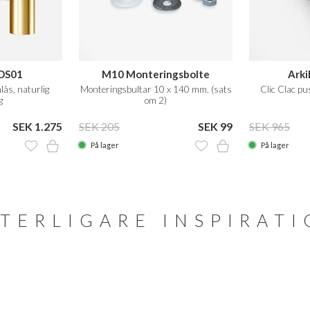
ADS01
M10 Monteringsbolte
Arki
lås, naturlig
Monteringsbultar 10 x 140 mm. (sats
Clic Clac pu
g
om 2)
SEK 1.275
SEK 205
SEK 99
SEK 965
På lager
På lager
TERLIGARE INSPIRAT