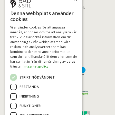
ØSTERBROGADE 202
2100 KØBENHAVN • DANMARK
Denna webbplats använder
+46 (0)79 008 12 60
cookies
BADSTIL@BADSTIL.SE
Vi använder cookies för att anpassa
innehåll, annonser och för att analysera vår
trafik. Vi delar också information om din
användning av vår webbplats med våra
HÖGSTA KREDITVÄRDIGHET
reklam- och analyspartners som kan
kombinera den med annan information
som du har tillhandahållit dem eller som de
har samlat in från din användning av deras
BETALNINGSALTERNATIV
tjänster.
Integritetspolicy
STRIKT NÖDVÄNDIGT
TRYGG OCH SÄKER E-HANDEL
PRESTANDA
INRIKTNING
FUNKTIONER
TRUST SCORE 4,7