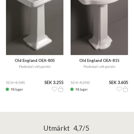
Old England OEA-805
Old England OEA-815
Piedestal i vitt porslin
Piedestal i vitt porslin
SEK 4.345
SEK 3.255
SEK 4.200
SEK 3.605
På lager
På lager
Utmärkt 4,7/5