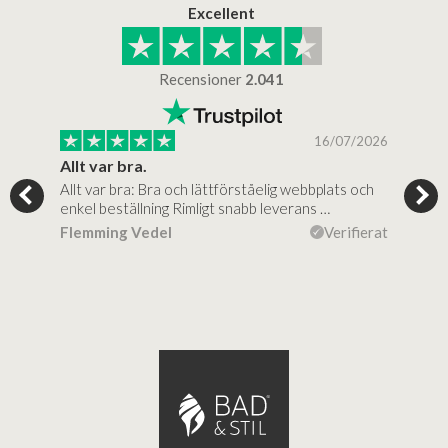
Excellent
Recensioner
2.041
/2025
16/07/2026
..
Allt var bra.
Jag
Allt var bra: Bra och lättförståelig webbplats och
Jag 
al…
enkel beställning Rimligt snabb leverans …
rikt
ierat
Flemming Vedel
Verifierat
Lou