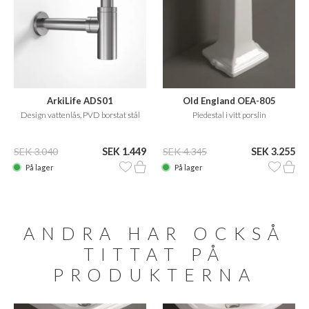
ArkiLife ADS01
Old England OEA-805
Design vattenlås, PVD borstat stål
Piedestal i vitt porslin
SEK 3.040
SEK 1.449
SEK 4.345
SEK 3.255
På lager
På lager
ANDRA HAR OCKSÅ
TITTAT PÅ
PRODUKTERNA