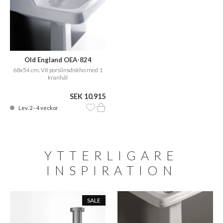
Old England OEA-824
68x54 cm. Vit porslinsdiskho med 1
kranhål
SEK 10.915
Lev. 2 - 4 veckor
YTTERLIGARE
INSPIRATION
SALE