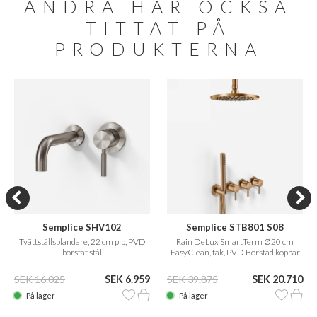
ANDRA HAR OCKSÅ
TITTAT PÅ
PRODUKTERNA
Semplice SHV102
Semplice STB801 S08
Tvättställsblandare, 22 cm pip, PVD
Rain DeLux SmartTerm Ø20 cm
borstat stål
EasyClean, tak, PVD Borstad koppar
SEK 16.025
SEK 6.959
SEK 39.875
SEK 20.710
På lager
På lager