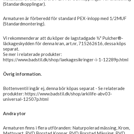
(Standardkopplingar).
Armaturen är förberedd för standard PEX-inlopp med 1/2MUF
(Standardmontering).
Vi rekommenderar att du köper de lagstadgade ½" Pulcher®-
läckageskydden för denna kran, art.nr, 715262616, dessa köps
separat.
Se mer i relaterade produkter:
https://www.badstil.dk/shop/laekagesikringer-i-1-12289p.html
Övrig information.
Bottenventil ingår ej, denna bör köpas separat - Se relaterade
produkter: https://www.badstil.dk/shop/arkilife-abv03-
universal-12507p.html
Andra ytor
Armaturen finns i flera utföranden: Naturpolerad mässing, Krom,
Mattsvart, PVD Borstad Koppar, PVD Borstad Mässing, PVD