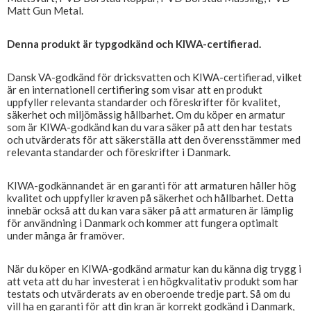
Matt Gun Metal.
Denna produkt är typgodkänd och KIWA-certifierad.
Dansk VA-godkänd för dricksvatten och KIWA-certifierad, vilket
är en internationell certifiering som visar att en produkt
uppfyller relevanta standarder och föreskrifter för kvalitet,
säkerhet och miljömässig hållbarhet. Om du köper en armatur
som är KIWA-godkänd kan du vara säker på att den har testats
och utvärderats för att säkerställa att den överensstämmer med
relevanta standarder och föreskrifter i Danmark.
KIWA-godkännandet är en garanti för att armaturen håller hög
kvalitet och uppfyller kraven på säkerhet och hållbarhet. Detta
innebär också att du kan vara säker på att armaturen är lämplig
för användning i Danmark och kommer att fungera optimalt
under många år framöver.
När du köper en KIWA-godkänd armatur kan du känna dig trygg i
att veta att du har investerat i en högkvalitativ produkt som har
testats och utvärderats av en oberoende tredje part. Så om du
vill ha en garanti för att din kran är korrekt godkänd i Danmark,