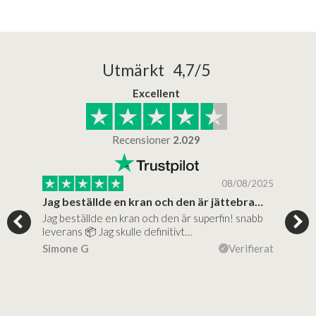
Utmärkt 4,7/5
Excellent
Recensioner
2.029
/2025
08/08/2025
..
Jag beställde en kran och den är jättebra…
Supe
Jag beställde en kran och den är superfin! snabb
Supe
al…
leverans 📦 Jag skulle definitivt…
(mit
ierat
Simone G
Verifierat
Lise