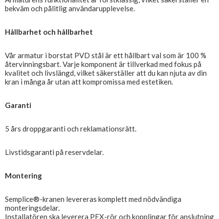
bekväm och pålitlig användarupplevelse.
Hållbarhet och hållbarhet
Vår armatur i borstat PVD stål är ett hållbart val som är 100 %
återvinningsbart. Varje komponent är tillverkad med fokus på
kvalitet och livslängd, vilket säkerställer att du kan njuta av din
kran i många år utan att kompromissa med estetiken.
Garanti
5 års droppgaranti och reklamationsrätt.
Livstidsgaranti på reservdelar.
Montering
Semplice®-kranen levereras komplett med nödvändiga
monteringsdelar.
Installatören ska leverera PEX-rör och kopplingar för anslutning