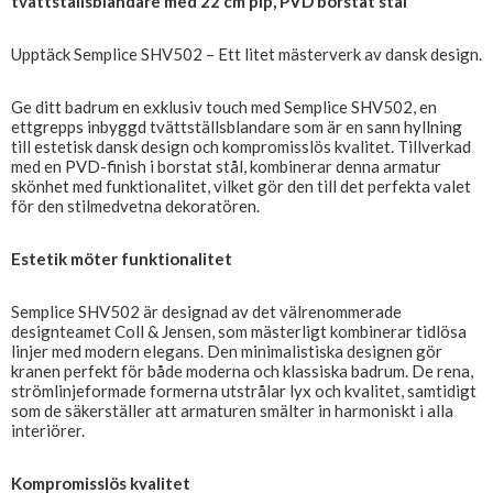
tvättställsblandare med 22 cm pip, PVD borstat stål
Upptäck Semplice SHV502 – Ett litet mästerverk av dansk design.
Ge ditt badrum en exklusiv touch med Semplice SHV502, en
ettgrepps inbyggd tvättställsblandare som är en sann hyllning
till estetisk dansk design och kompromisslös kvalitet. Tillverkad
med en PVD-finish i borstat stål, kombinerar denna armatur
skönhet med funktionalitet, vilket gör den till det perfekta valet
för den stilmedvetna dekoratören.
Estetik möter funktionalitet
Semplice SHV502 är designad av det välrenommerade
designteamet Coll & Jensen, som mästerligt kombinerar tidlösa
linjer med modern elegans. Den minimalistiska designen gör
kranen perfekt för både moderna och klassiska badrum. De rena,
strömlinjeformade formerna utstrålar lyx och kvalitet, samtidigt
som de säkerställer att armaturen smälter in harmoniskt i alla
interiörer.
Kompromisslös kvalitet