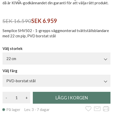
då är KIWA-godkännandet din garanti för att välja rätt produkt.
SEK 16.590
SEK 6.959
Semplice SHV502 - 1-grepps väggmonterad tvättställsblandare
med 22 cm pip, PVD borstat stål
Välj storlek
22 cm
Välj färg
PVD-borstat stål
-
+
På lager Lev. 3 - 7 dagar