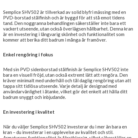
Semplice SHV502 är tillverkad av solid blyfri mässing med en
PVD-borstad stålfinish och är byggd för att stå emot tidens
tand. Den noggranna behandlingen säkerställer inte bara ett
vackert utseende, utan också överlägsen hållbarhet. Denna kran
är en investering i långvarig skönhet och funktionalitet som
kommer att berika ditt badrum i många år framöver.
Enkel rengöring i fokus
Med sin PVD sidenborstad stålfinish är Semplice SHV502 inte
bara en visuell fröjd, utan också extremt lätt att rengöra. Den
kräver minimalt med underhåll och tål daglig rengöring utan att
tappa sitt tidlösa utseende. Varje detalj är designad med
användarvänlighet i åtanke, vilket gör det enkelt att hålla ditt
badrum snyggt och inbjudande.
En investering i kvalitet
När du väljer Semplice SHV502 investerar du i mer än bara en
kran – du investerar i en upplevelse av kvalitet och stil.
Armaturens funktionalitet är förstklassig, vilket säkerställer en