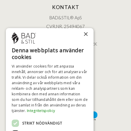
KONTAKT
BAD&STIL® ApS
CVR.NR. 25494067
×
ØSTERBROGADE 202
2100 KØBENHAVN • DANMARK
Denna webbplats använder
+46 (0)79 008 12 60
cookies
BADSTIL@BADSTIL.SE
Vi använder cookies för att anpassa
innehåll, annonser och för att analysera vår
trafik. Vi delar också information om din
HÖGSTA KREDITVÄRDIGHET
användning av vår webbplats med våra
reklam- och analyspartners som kan
kombinera den med annan information
som du har tillhandahållit dem eller som de
har samlat in från din användning av deras
BETALNINGSALTERNATIV
tjänster.
Integritetspolicy
STRIKT NÖDVÄNDIGT