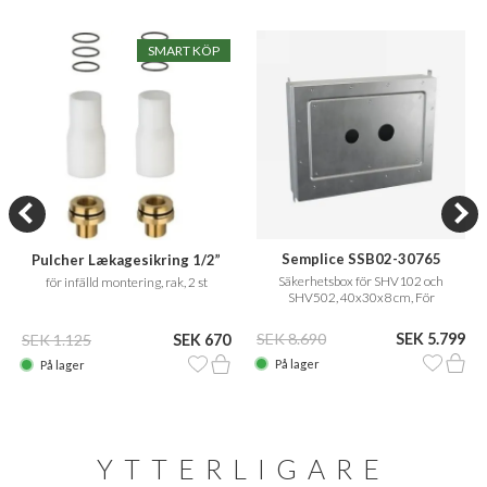
SMART KÖP
Semplice SSB02-30765
Pulcher Lækagesikring 1/2”
Säkerhetsbox för SHV102 och
för infälld montering, rak, 2 st
SHV502, 40x30x8 cm, För
installation i Sverige och Norge
SEK 8.690
SEK 5.799
SEK 1.125
SEK 670
På lager
På lager
YTTERLIGARE