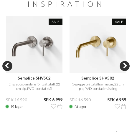
INSPIRATION
SALE
SALE
Semplice SHV502
Semplice SHV502
Engreppsblandare för tvättställ, 22
1-grepps tvättställsarmatur, 22 cm
cm pip, PVD-borstat stål
pip, PVD borstad mässing
SEK 16.590
SEK 6.959
SEK 16.590
SEK 6.959
På lager
På lager