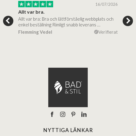
/2025
16/07/2026
..
Allt var bra.
Jag
Allt var bra: Bra och lättförståelig webbplats och
Jag 
al…
enkel beställning Rimligt snabb leverans …
rikt
ierat
Flemming Vedel
Verifierat
Lou
NYTTIGA LÄNKAR