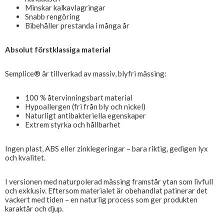
Minskar kalkavlagringar
Snabb rengöring
Bibehåller prestanda i många år
Absolut förstklassiga material
Semplice® är tillverkad av massiv, blyfri mässing:
100 % återvinningsbart material
Hypoallergen (fri från bly och nickel)
Naturligt antibakteriella egenskaper
Extrem styrka och hållbarhet
Ingen plast, ABS eller zinklegeringar – bara riktig, gedigen lyx
och kvalitet.
I versionen med naturpolerad mässing framstår ytan som livfull
och exklusiv. Eftersom materialet är obehandlat patinerar det
vackert med tiden – en naturlig process som ger produkten
karaktär och djup.