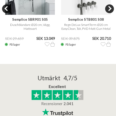
Semplice SBR901 S05
Semplice STB801 S08
Duschblandare Ø20 cm, Vägg,
Regn DeLux SmartTerm Ø20 cm
Mattsvart
EasyClean, Tak, PVD Matt Gun Metal
SEK 29.659
SEK 13.049
SEK 39.875
SEK 20.710
På lager
På lager
Utmärkt 4,7/5
Excellent
Recensioner
2.041