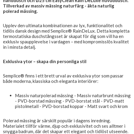
handdusch och Ø25 cm EasyClean Rain DeLuxe huvuddusch.
Tillverkad av massiv mässing naturfärg - äkta naturlig
polerad mässing.
Upplev den ultimata kombinationen av lyx, funktionalitet och
tidlös dansk design med Semplice® RainDeLux. Detta kompletta
termostatiska duschstångsset är skapat för dig som vill ha en
exklusiv spaupplevelse i vardagen – med kompromisslös kvalitet
in i minsta detalj.
Exklusiva ytor – skapa din personliga stil
Semplice® finns i ett brett urval av exklusiva ytor som passar
både moderna, klassiska och eleganta interiörer:
Massiv naturpolerad mässing - Massiv naturbrunt mässing
- PVD-borstad mässing - PVD-borstat stål - PVD-matt
pistolmetall - PVD-borstad koppar - Matt svart och krom
Polerad mässing är särskilt populär i dagens inredning.
Materialet tillför värme, djup och exklusivitet och ses alltmer i
snygga badrum, där det skapar ett elegant och tidlöst utseende.