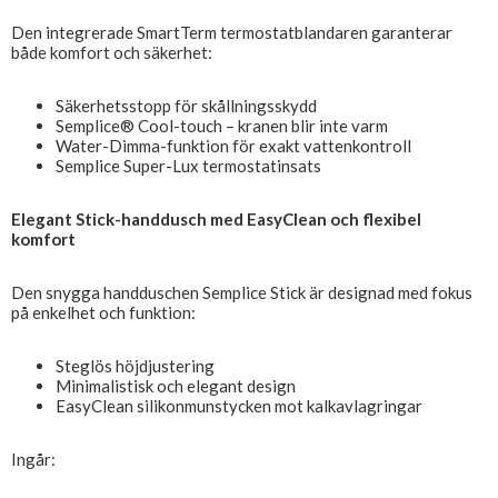
Den integrerade SmartTerm termostatblandaren garanterar
både komfort och säkerhet:
Säkerhetsstopp för skållningsskydd
Semplice® Cool-touch – kranen blir inte varm
Water-Dimma-funktion för exakt vattenkontroll
Semplice Super-Lux termostatinsats
Elegant Stick-handdusch med EasyClean och flexibel
komfort
Den snygga handduschen Semplice Stick är designad med fokus
på enkelhet och funktion:
Steglös höjdjustering
Minimalistisk och elegant design
EasyClean silikonmunstycken mot kalkavlagringar
Ingår: