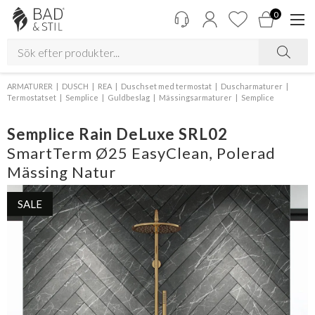
0
ARMATURER
DUSCH
REA
Duschset med termostat
Duscharmaturer
Termostatset
Semplice
Guldbeslag
Mässingsarmaturer
Semplice
Semplice Rain DeLuxe SRL02
SmartTerm Ø25 EasyClean, Polerad
Mässing Natur
SALE