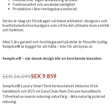
Funktionalitet och användarvänlighet
Produktion i återvinningsbara material
Serien är idag ett föredraget val bland arkitekter, designers och
kvalitetsmedvetna husägare som vill ha det ultimata inom estetik
och funktion.
Med 5 års garanti och livstidsgaranti på delar är filosofin tydlig:
Semplice® är byggd för att hålla – inte för att bytas ut.
Semplice® – när dansk design blir en bestående klassiker.
SEK 26.095
SEK 9.859
Semplice® Luxury SmartTerm termostatset inklusive Stick
handdusch och Ø25 cm EasyClean Rain DeLuxe huvuddusch.
Tillverkad av massiv mässing naturfärg - äkta naturlig polerad
mässing.