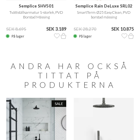
Semplice SHV501
Semplice Rain DeLuxe SRL02
Tvättställsarmatur S-storlek, PVD
SmartTerm Ø25 EasyClean, PVD
Borstad Mässing
borstad mässing
SEK 8.695
SEK 3.189
SEK 28.270
SEK 10.875
På lager
På lager
ANDRA HAR OCKSÅ
TITTAT PÅ
PRODUKTERNA
SALE