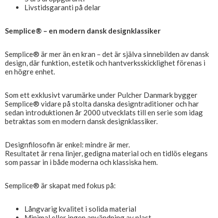
Livstidsgaranti på delar
Semplice® – en modern dansk designklassiker
Semplice® är mer än en kran – det är själva sinnebilden av dansk
design, där funktion, estetik och hantverksskicklighet förenas i
en högre enhet.
Som ett exklusivt varumärke under Pulcher Danmark bygger
Semplice® vidare på stolta danska designtraditioner och har
sedan introduktionen år 2000 utvecklats till en serie som idag
betraktas som en modern dansk designklassiker.
Designfilosofin är enkel: mindre är mer.
Resultatet är rena linjer, gedigna material och en tidlös elegans
som passar in i både moderna och klassiska hem.
Semplice® är skapat med fokus på:
Långvarig kvalitet i solida material
Minimal eller ingen användning av plast