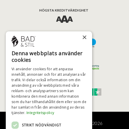
HÖGSTA KREDITVÄRDIGHET
BETALNINGSALTERNATIV
×
Denna webbplats använder
TRYGG OCH SÄKER E-HANDEL
cookies
Vi använder cookies för att anpassa
innehåll, annonser och för att analysera vår
trafik. Vi delar också information om din
TRUST SCORE 4,7
användning av vår webbplats med våra
reklam- och analyspartners som kan
kombinera den med annan information
Excellent
som du har tillhandahållit dem eller som de
har samlat in från din användning av deras
tjänster.
Integritetspolicy
© COPYRIGHT - BAD&STIL® ApS 2026
STRIKT NÖDVÄNDIGT