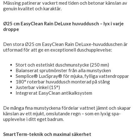
Mässing patinerar vackert med tiden och betonar känslan av
genuin kvalitet och karaktär.
Ø25 cm EasyClean Rain DeLuxe huvuddusch – lyx i varje
droppe
Den stora Ø25 cm EasyClean Rain DeLuxe-huvudduschen är
utformad för att ge en exceptionell duschupplevelse:
Stort och estetiskt duschmunstycke (250 mm)
Balanserat sprutmönster från alla munstycken
Semplice® LuxSpray® för mjuka, fylliga vattendroppar
180° roterbar huvuddusch monterad på stång
Justerbar vinkel (15°)
Integrerat EasyClean antikalksystem
De många fina munstyckena fördelar vattnet jämnt och skapar
känslan av ett mjukt, omslutande regn – som en lyxig spa-
upplevelse i ditt eget badrum.
SmartTerm-teknik och maximal säkerhet