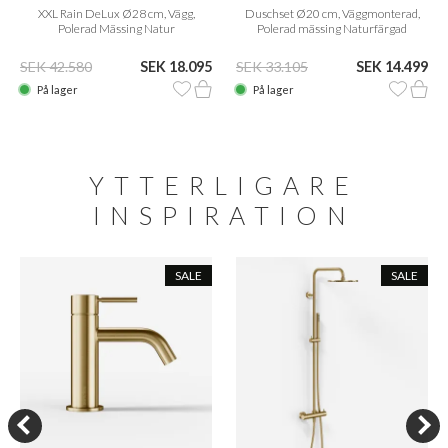
XXL Rain DeLux Ø28 cm, Vägg,
Duschset Ø20 cm, Väggmonterad,
Polerad Mässing Natur
Polerad mässing Naturfärgad
SEK 42.580
SEK 18.095
SEK 33.105
SEK 14.499
På lager
På lager
YTTERLIGARE
INSPIRATION
SALE
SALE