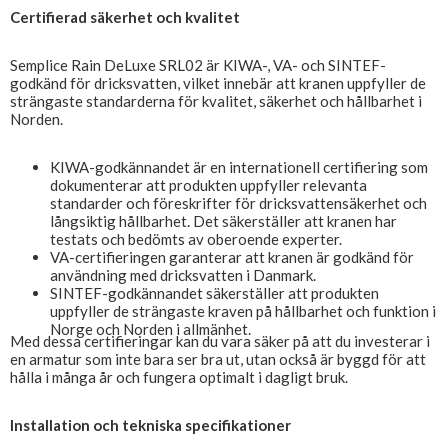
Certifierad säkerhet och kvalitet
Semplice Rain DeLuxe SRL02 är KIWA-, VA- och SINTEF-
godkänd för dricksvatten, vilket innebär att kranen uppfyller de
strängaste standarderna för kvalitet, säkerhet och hållbarhet i
Norden.
KIWA-godkännandet är en internationell certifiering som
dokumenterar att produkten uppfyller relevanta
standarder och föreskrifter för dricksvattensäkerhet och
långsiktig hållbarhet. Det säkerställer att kranen har
testats och bedömts av oberoende experter.
VA-certifieringen garanterar att kranen är godkänd för
användning med dricksvatten i Danmark.
SINTEF-godkännandet säkerställer att produkten
uppfyller de strängaste kraven på hållbarhet och funktion i
Norge och Norden i allmänhet.
Med dessa certifieringar kan du vara säker på att du investerar i
en armatur som inte bara ser bra ut, utan också är byggd för att
hålla i många år och fungera optimalt i dagligt bruk.
Installation och tekniska specifikationer