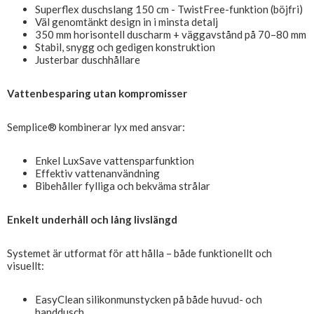
Superflex duschslang 150 cm - TwistFree-funktion (böjfri)
Väl genomtänkt design in i minsta detalj
350 mm horisontell duscharm + väggavstånd på 70–80 mm
Stabil, snygg och gedigen konstruktion
Justerbar duschhållare
Vattenbesparing utan kompromisser
Semplice® kombinerar lyx med ansvar:
Enkel LuxSave vattensparfunktion
Effektiv vattenanvändning
Bibehåller fylliga och bekväma strålar
Enkelt underhåll och lång livslängd
Systemet är utformat för att hålla – både funktionellt och
visuellt:
EasyClean silikonmunstycken på både huvud- och
handdusch