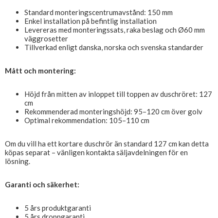
Standard monteringscentrumavstånd: 150 mm
Enkel installation på befintlig installation
Levereras med monteringssats, raka beslag och Ø60 mm
väggrosetter
Tillverkad enligt danska, norska och svenska standarder
Mått och montering:
Höjd från mitten av inloppet till toppen av duschröret: 127
cm
Rekommenderad monteringshöjd: 95–120 cm över golv
Optimal rekommendation: 105–110 cm
Om du vill ha ett kortare duschrör än standard 127 cm kan detta
köpas separat – vänligen kontakta säljavdelningen för en
lösning.
Garanti och säkerhet:
5 års produktgaranti
5 års droppgaranti