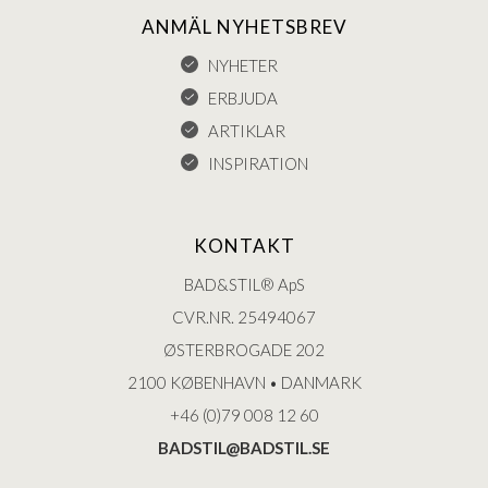
ANMÄL NYHETSBREV
NYHETER
ERBJUDA
ARTIKLAR
INSPIRATION
KONTAKT
BAD&STIL® ApS
CVR.NR. 25494067
ØSTERBROGADE 202
2100 KØBENHAVN • DANMARK
+46 (0)79 008 12 60
BADSTIL@BADSTIL.SE