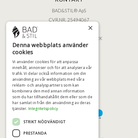
BAD&STIL® ApS
CVR.NR. 25494067
×
ØSTERBROGADE 202
2100 KØBENHAVN • DANMARK
Denna webbplats använder
+46 (0)79 008 12 60
cookies
BADSTIL@BADSTIL.SE
Vi använder cookies för att anpassa
innehåll, annonser och för att analysera vår
trafik. Vi delar också information om din
användning av vår webbplats med våra
HÖGSTA KREDITVÄRDIGHET
reklam- och analyspartners som kan
kombinera den med annan information
som du har tillhandahållit dem eller som de
har samlat in från din användning av deras
BETALNINGSALTERNATIV
tjänster.
Integritetspolicy
STRIKT NÖDVÄNDIGT
TRYGG OCH SÄKER E-HANDEL
PRESTANDA