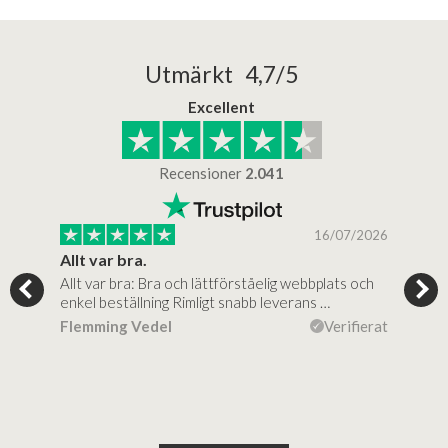
Utmärkt 4,7/5
Excellent
Recensioner
2.041
/2025
16/07/2026
..
Allt var bra.
Jag
Allt var bra: Bra och lättförståelig webbplats och
Jag 
al…
enkel beställning Rimligt snabb leverans …
rikt
ierat
Flemming Vedel
Verifierat
Lou