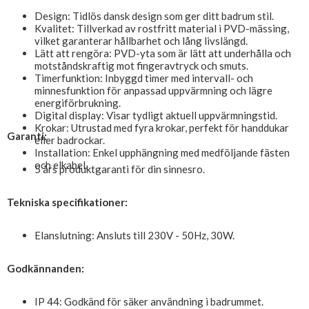
Design: Tidlös dansk design som ger ditt badrum stil.
Kvalitet: Tillverkad av rostfritt material i PVD-mässing,
vilket garanterar hållbarhet och lång livslängd.
Lätt att rengöra: PVD-yta som är lätt att underhålla och
motståndskraftig mot fingeravtryck och smuts.
Timerfunktion: Inbyggd timer med intervall- och
minnesfunktion för anpassad uppvärmning och lägre
energiförbrukning.
Digital display: Visar tydligt aktuell uppvärmningstid.
Krokar: Utrustad med fyra krokar, perfekt för handdukar
Garanti:
eller badrockar.
Installation: Enkel upphängning med medföljande fästen
och elkabel.
5 års produktgaranti för din sinnesro.
Tekniska specifikationer:
Elanslutning: Ansluts till 230V - 50Hz, 30W.
Godkännanden:
IP 44: Godkänd för säker användning i badrummet.