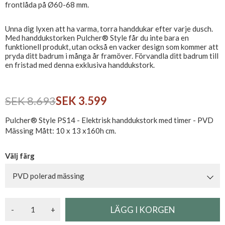
frontlåda på Ø60-68 mm.
Unna dig lyxen att ha varma, torra handdukar efter varje dusch.
Med handdukstorken Pulcher® Style får du inte bara en
funktionell produkt, utan också en vacker design som kommer att
pryda ditt badrum i många år framöver. Förvandla ditt badrum till
en fristad med denna exklusiva handdukstork.
SEK 8.693
SEK 3.599
Pulcher® Style PS14 - Elektrisk handdukstork med timer - PVD
Mässing Mått: 10 x 13 x160h cm.
Välj färg
PVD polerad mässing
-
+