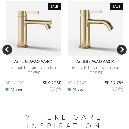
SALE
SALE
ArkiLife AVAO AA401
ArkiLife AVAO AA301
Tvättställsblandare, PVD-polerad
Tvättställsblandare, PVD-polerad
mässing
mässing
SEK 6.520
SEK 2.350
SEK 7.245
SEK 2.755
På lager
På lager
YTTERLIGARE
INSPIRATION