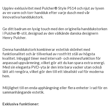
Upplev exklusivitet med Pulcher® Style PS14 och njut av lyxen
av en varm och torr handduk efter varje dusch med vår
innovativa handdukstork.
Ge ditt badrum en lyxig touch med den originella handdukstorken
i Pulcher®-stil, designad av den välkände danska designern
Henry Pulcher.
Denna handdukstork kombinerar estetisk skönhet med
funktionalitet och är tillverkad av rostfritt stål av högsta
kvalitet. Inbyggd timer med intervall- och minnesfunktion för
anpassad uppvärmning, vilket gör att du kan spara extra energi.
Med sin eleganta PVD-yta är den inte bara vacker utan också
lätt att rengöra, vilket gör den till ett idealiskt val för moderna
hem.
Möjlighet till en enda upphängning eller flera enheter i rad för en
sammanhängande estetik.
Exklusiva funktioner: