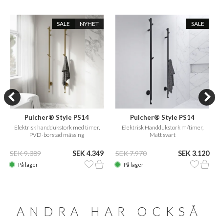
SALE
NYHET
SALE
Pulcher® Style PS14
Pulcher® Style PS14
Elektrisk handdukstork med timer,
Elektrisk Handdukstork m/timer,
PVD-borstad mässing
Matt svart
SEK 9.389
SEK 4.349
SEK 7.970
SEK 3.120
På lager
På lager
ANDRA HAR OCKSÅ