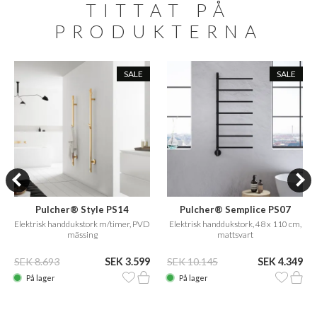
TITTAT PÅ
PRODUKTERNA
SALE
SALE
Pulcher® Style PS14
Pulcher® Semplice PS07
Elektrisk handdukstork m/timer, PVD
Elektrisk handdukstork, 48 x 110 cm,
mässing
mattsvart
SEK 8.693
SEK 3.599
SEK 10.145
SEK 4.349
På lager
På lager