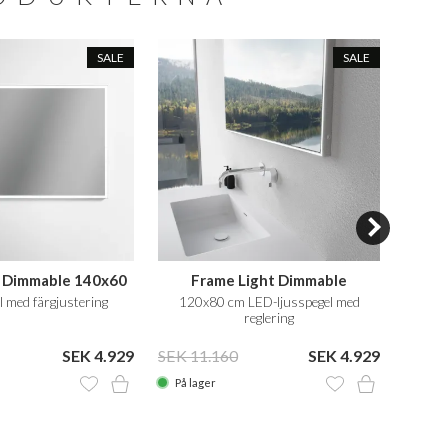
SALE
SALE
t Dimmable 140x60
Frame Light Dimmable
Pulch
 med färgjustering
120x80 cm LED-ljusspegel med
50x
reglering
ljuss
SEK 4.929
SEK 11.160
SEK 4.929
SEK 5
På lager
På la