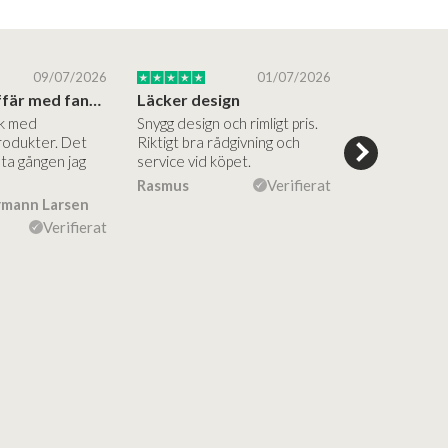
09/07/2026
01/07/2026
Superbra affär med fantastiska produkter
Läcker design
ik med
Snygg design och rimligt pris.
Trevliga och
rodukter. Det
Riktigt bra rådgivning och
hjälpsamma a
sta gången jag
service vid köpet.
vägledning på
Vacker desig
Rasmus
Verifierat
rmann Larsen
Ulla Konner
Verifierat