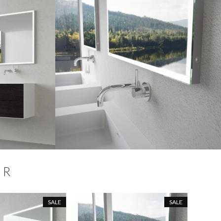
ER
SALE
SALE