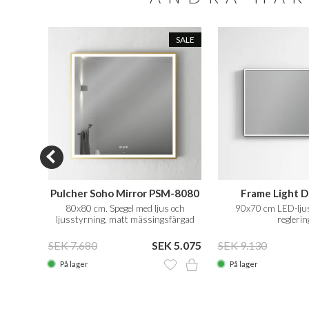
SALE
SALE
40x100
Pulcher Soho Mirror PSM-8080
Frame Light 
ring
80x80 cm. Spegel med ljus och
90x70 cm LED-lju
ljusstyrning, matt mässingsfärgad
reglerin
ram
 3.189
SEK 7.680
SEK 5.075
SEK 9.130
På lager
På lager