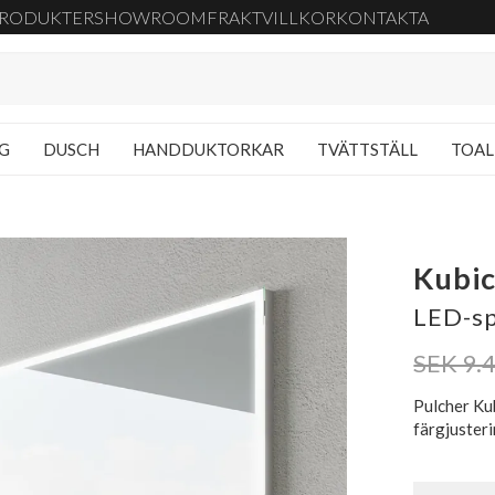
RODUKTER
SHOWROOM
FRAKT
VILLKOR
KONTAKTA
NG
DUSCH
HANDDUKTORKAR
TVÄTTSTÄLL
TOAL
Kubic
LED-sp
SEK 9.
Pulcher Ku
färgjuster