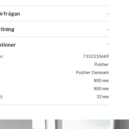
örfrågan
ritning
ationer
r:
7352310669
Pulcher
Pulcher Denmark
800 mm
800 mm
):
32 mm