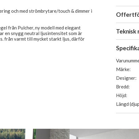
lering och med strömbrytare/touch & dimmer i
Offertf
gel från Pulcher, ny modell med elegant
Teknisk 
r en snygg neutral ljusintensitet som är
 från varmt till mycket starkt ljus, därför
Specifik
Varunumme
Märke:
h har en smal estetisk LED-ljuslist i kanten av
Designer:
Bredd:
evereras kompletta och färdiga för montering,
gslådan på baksidan av spegeln, placerad i
Höjd:
Längd (djup
lt, touch/omkopplaren monteras på sidan av
 spegeln åt andra hållet kommer
ller uppe.
t till 230V.