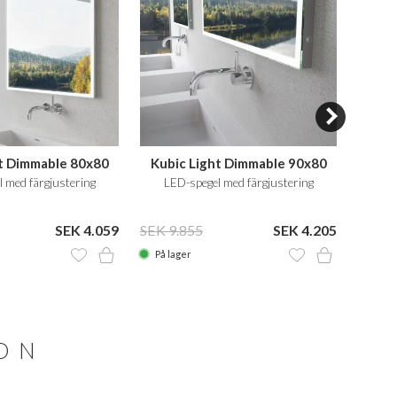
ht Dimmable 80x80
Kubic Light Dimmable 90x80
Kubi
 med färgjustering
LED-spegel med färgjustering
LE
SEK 4.059
SEK 9.855
SEK 4.205
SEK 7
På lager
På la
ION