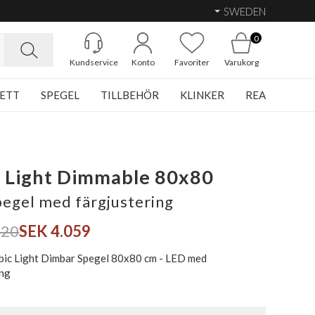
SWEDEN
0
Kundservice
Konto
Favoriter
Varukorg
ETT
SPEGEL
TILLBEHÖR
KLINKER
REA
 Light Dimmable 80x80
egel med färgjustering
420
SEK 4.059
bic Light Dimbar Spegel 80x80 cm - LED med
ing