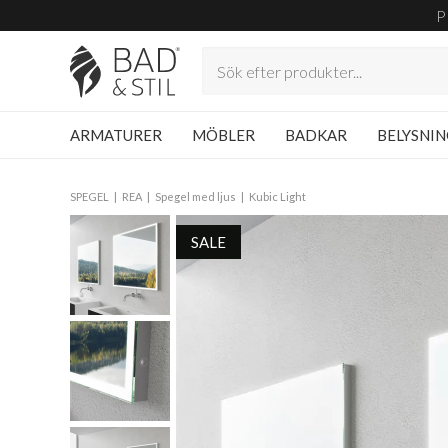
P
ARMATURER
MÖBLER
BADKAR
BELYSNI
SPEGEL
REA
Spegel med ljus
Kubic Light
SALE