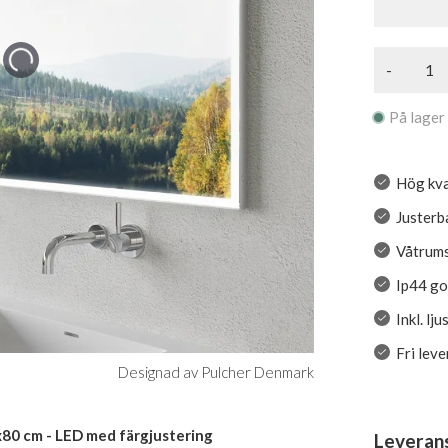
-
På lager
Hög kva
Justerb
Våtrumss
Ip44 g
Inkl. lj
Fri lev
Designad av Pulcher Denmark
x80 cm - LED med färgjustering
Leveran