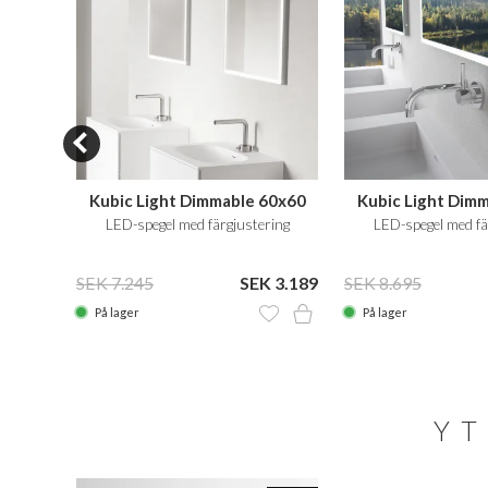
160x80
Kubic Light Dimmable 60x60
Kubic Light Dim
ring
LED-spegel med färgjustering
LED-spegel med fä
 7.249
SEK 7.245
SEK 3.189
SEK 8.695
På lager
På lager
YT