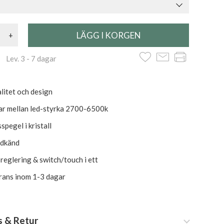
+
 Lev. 3 - 7 dagar
litet och design
ar mellan led-styrka 2700-6500k
pegel i kristall
odkänd
usreglering & switch/touch i ett
erans inom 1-3 dagar
s & Retur