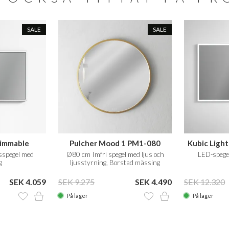
SALE
SALE
Dimmable
Pulcher Mood 1 PM1-080
Kubic Ligh
sspegel med
Ø80 cm Imfri spegel med ljus och
LED-spegel
g
ljusstyrning, Borstad mässing
SEK 4.059
SEK 9.275
SEK 4.490
SEK 12.320
På lager
På lager