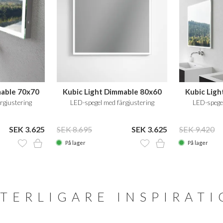
mable 70x70
Kubic Light Dimmable 80x60
Kubic Lig
rgjustering
LED-spegel med färgjustering
LED-spegel
SEK 3.625
SEK 8.695
SEK 3.625
SEK 9.420
På lager
På lager
TERLIGARE INSPIRAT