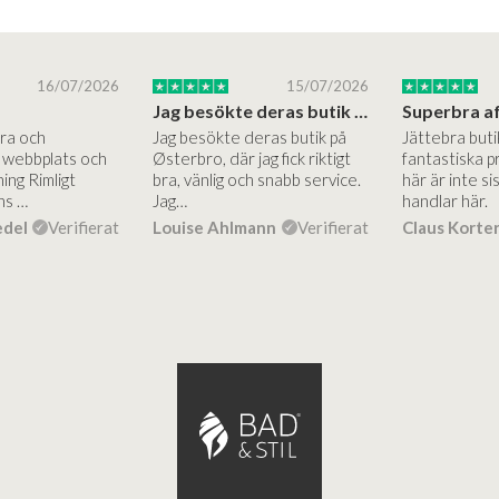
16/07/2026
15/07/2026
Jag besökte deras butik på Østerbro.
Bra och
Jag besökte deras butik på
Jättebra but
g webbplats och
Østerbro, där jag fick riktigt
fantastiska p
ing Rimligt
bra, vänlig och snabb service.
här är inte si
ns …
Jag…
handlar här.
edel
Verifierat
Louise Ahlmann
Verifierat
Claus Korte