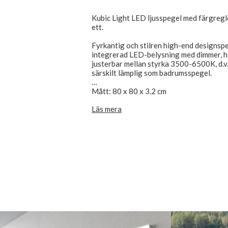
Kubic Light LED ljusspegel med färgreg
ett.
Fyrkantig och stilren high-end designspe
integrerad LED-belysning med dimmer, ha
justerbar mellan styrka 3500-6500K, d.v.s.
särskilt lämplig som badrumsspegel.
Mått: 80 x 80 x 3,2 cm
Spegeldjup inkl. bakkant är 32 mm.
Läs mera
Kubic Light-designen är enkel, elegant oc
glaset, som passar alla moderna badrum.
Pulcher Design LED belysningsspeglar, l
transformator är förmonterad i monterin
monteringsramen.
Kan monteras horisontellt eller vertika
spegeln, i nedre högra hörnet, monteras
touch/omkopplaren att sitta längst ner e
CE-märkt och IP44-godkänd, ansluts direk