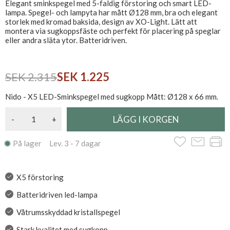
Elegant sminkspegel med 5-faldig förstoring och smart LED-
lampa. Spegel- och lampyta har mått Ø128 mm, bra och elegant
storlek med kromad baksida, design av XO-Light. Lätt att
montera via sugkoppsfäste och perfekt för placering på speglar
eller andra släta ytor. Batteridriven.
SEK 2.315
SEK 1.225
Nido - X5 LED-Sminkspegel med sugkopp Mått: Ø128 x 66 mm.
-
+
På lager Lev. 3 - 7 dagar
X5 förstoring
Batteridriven led-lampa
Våtrumsskyddad kristallspegel
Stark kvalitet med sugkopp