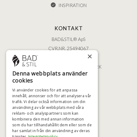
INSPIRATION
KONTAKT
BAD&STIL® ApS
CVR.NR. 25494067
×
ØSTERBROGADE 202
2100 KØBENHAVN • DANMARK
Denna webbplats använder
+46 (0)79 008 12 60
cookies
BADSTIL@BADSTIL.SE
Vi använder cookies för att anpassa
innehåll, annonser och för att analysera vår
trafik. Vi delar också information om din
användning av vår webbplats med våra
HÖGSTA KREDITVÄRDIGHET
reklam- och analyspartners som kan
kombinera den med annan information
som du har tillhandahållit dem eller som de
har samlat in från din användning av deras
BETALNINGSALTERNATIV
tjänster.
Integritetspolicy