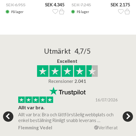
SEK 6.955
SEK 4.345
SEK 7.245
SEK 2.175
På lager
På lager
Utmärkt 4,7/5
Excellent
Recensioner
2.041
/2025
16/07/2026
..
Allt var bra.
Jag
Allt var bra: Bra och lättförståelig webbplats och
Jag 
al…
enkel beställning Rimligt snabb leverans …
rikt
ierat
Flemming Vedel
Verifierat
Lou