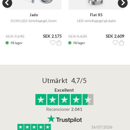
Jado
Flat X5
X1/X5 LED-Sminkspegel, krom
LED-sminkspegel på stativ
SEK 7.245
SEK 2.175
SEK 5.635
SEK 2.609
På lager
På lager
Utmärkt 4,7/5
Excellent
Recensioner
2.041
/2025
16/07/2026