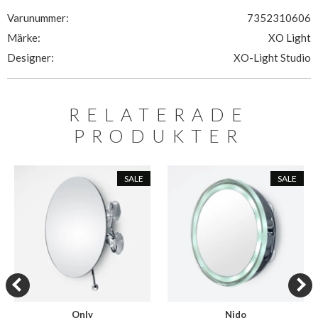
Varunummer:
7352310606
Märke:
XO Light
Designer:
XO-Light Studio
RELATERADE
PRODUKTER
SALE
SALE
Only
Nido