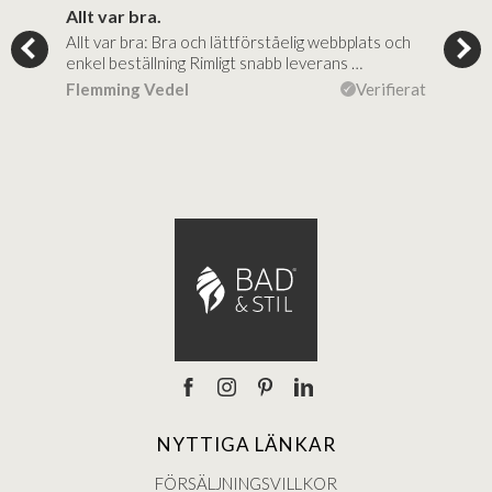
..
Allt var bra.
Jag
Allt var bra: Bra och lättförståelig webbplats och
Jag 
al…
enkel beställning Rimligt snabb leverans …
rikt
ierat
Flemming Vedel
Verifierat
Lou
NYTTIGA LÄNKAR
FÖRSÄLJNINGSVILLKOR