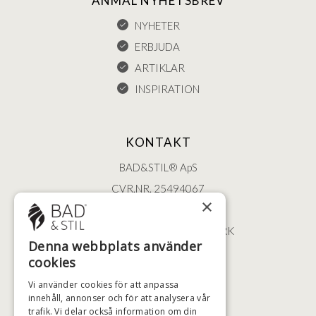
ANMÄL NYHETSBREV
NYHETER
ERBJUDA
ARTIKLAR
INSPIRATION
KONTAKT
BAD&STIL® ApS
CVR.NR. 25494067
×
ØSTERBROGADE 202
2100 KØBENHAVN • DANMARK
Denna webbplats använder
+46 (0)79 008 12 60
cookies
BADSTIL@BADSTIL.SE
Vi använder cookies för att anpassa
innehåll, annonser och för att analysera vår
trafik. Vi delar också information om din