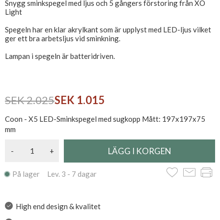
Snygg sminkspegel med ljus och 5 gångers förstoring från XO
Light
Spegeln har en klar akrylkant som är upplyst med LED-ljus vilket
ger ett bra arbetsljus vid sminkning.
Lampan i spegeln är batteridriven.
SEK 2.025
SEK 1.015
Coon - X5 LED-Sminkspegel med sugkopp Mått: 197x197x75
mm
-
+
På lager Lev. 3 - 7 dagar
High end design & kvalitet