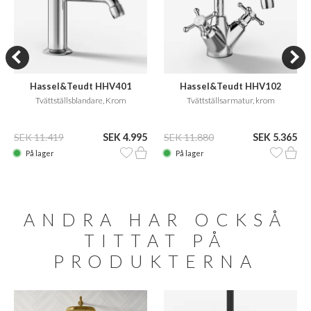
Hassel&Teudt HHV401
Hassel&Teudt HHV102
Tvättställsblandare, Krom
Tvättställsarmatur, krom
SEK 11.419
SEK 4.995
SEK 11.880
SEK 5.365
På lager
På lager
ANDRA HAR OCKSÅ
TITTAT PÅ
PRODUKTERNA