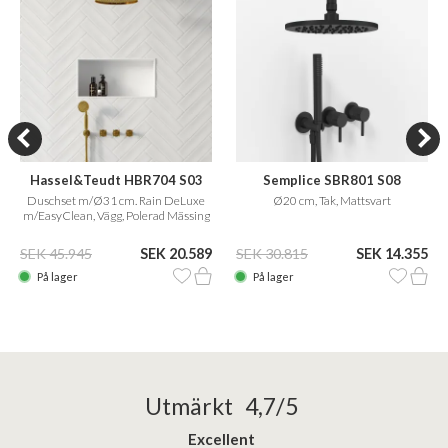
Hassel&Teudt HBR704 S03
Semplice SBR801 S08
Duschset m/Ø31 cm. Rain DeLuxe
Ø20 cm, Tak, Mattsvart
m/EasyClean, Vägg, Polerad Mässing
Natur
SEK 45.945
SEK 20.589
SEK 30.815
SEK 14.355
På lager
På lager
Utmärkt 4,7/5
Excellent