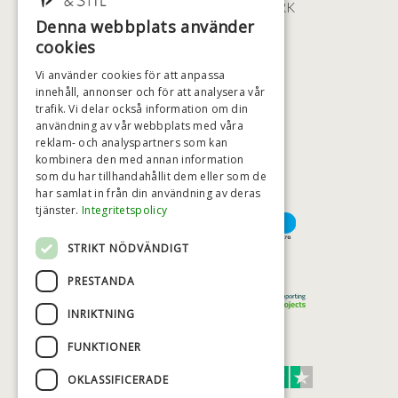
2100 KØBENHAVN • DANMARK
Denna webbplats använder
+46 (0)79 008 12 60
cookies
BADSTIL@BADSTIL.SE
Vi använder cookies för att anpassa
innehåll, annonser och för att analysera vår
trafik. Vi delar också information om din
användning av vår webbplats med våra
HÖGSTA KREDITVÄRDIGHET
reklam- och analyspartners som kan
kombinera den med annan information
som du har tillhandahållit dem eller som de
har samlat in från din användning av deras
BETALNINGSALTERNATIV
tjänster.
Integritetspolicy
STRIKT NÖDVÄNDIGT
TRYGG OCH SÄKER E-HANDEL
PRESTANDA
INRIKTNING
FUNKTIONER
TRUST SCORE 4,7
OKLASSIFICERADE