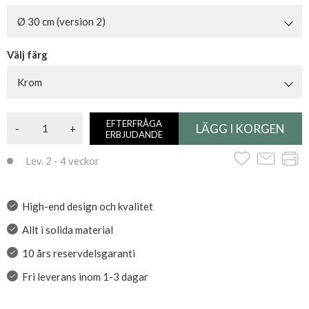
Ø 30 cm (version 2)
Välj färg
Krom
EFTERFRÅGA
-
+
ERBJUDANDE
Lev. 2 - 4 veckor
High-end design och kvalitet
Allt i solida material
10 års reservdelsgaranti
Fri leverans inom 1-3 dagar