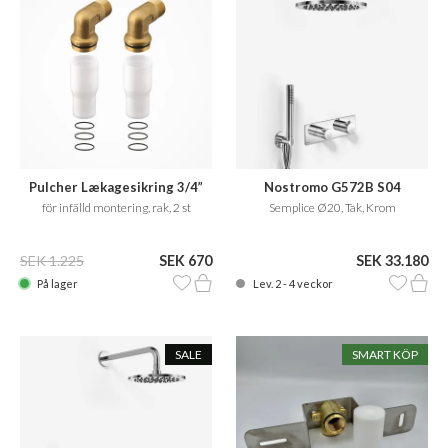
Pulcher Lækagesikring 3/4”
Nostromo G572B S04
för infälld montering, rak, 2 st
Semplice Ø20, Tak, Krom
SEK 1.225
SEK 670
SEK 33.180
På lager
Lev. 2 - 4 veckor
SALE
SMART KÖP