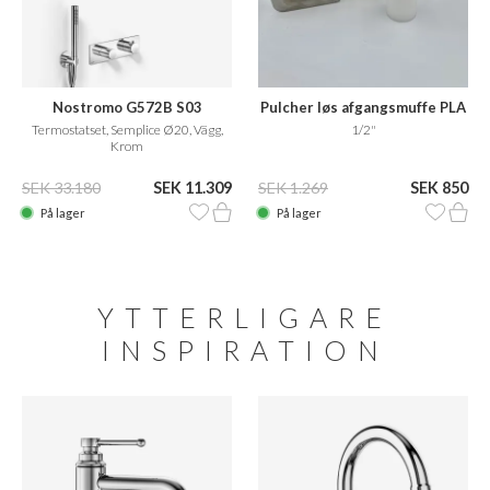
Nostromo G572B S03
Pulcher løs afgangsmuffe PLA
Termostatset, Semplice Ø20, Vägg,
1/2"
Krom
SEK 33.180
SEK 11.309
SEK 1.269
SEK 850
På lager
På lager
YTTERLIGARE
INSPIRATION