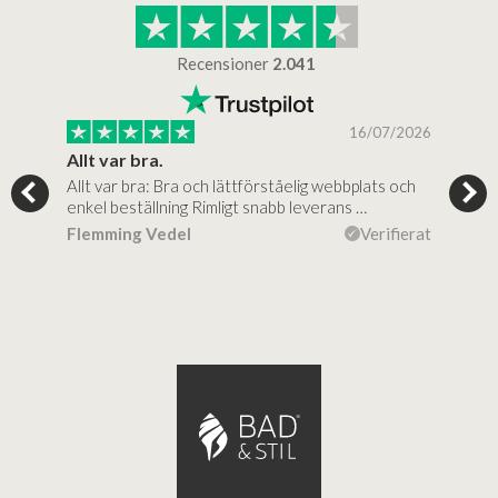
Recensioner
2.041
/2025
16/07/2026
..
Allt var bra.
Jag
Allt var bra: Bra och lättförståelig webbplats och
Jag 
al…
enkel beställning Rimligt snabb leverans …
rikt
ierat
Flemming Vedel
Verifierat
Lou