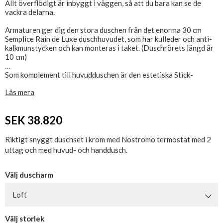
Allt överflödigt är inbyggt i väggen, så att du bara kan se de
vackra delarna.
Armaturen ger dig den stora duschen från det enorma 30 cm
Semplice Rain de Luxe duschhuvudet, som har kulleder och anti-
kalkmunstycken och kan monteras i taket. (Duschrörets längd är
10 cm)
Som komplement till huvudduschen är den estetiska Stick-
handduschen, som har anti-kalkmunstycken.
Läs mera
Setet består av Nostromo inbyggt termostatbatteri inklusive
inbyggda delar, duschmunstycke och rör, handdusch med
SEK 38.820
hållare/uttag och slang.
Installatören ska tillhandahålla rör och rördelar för tillträde och
Riktigt snyggt duschset i krom med Nostromo termostat med 2
mellan armatur och duschutlopp.
uttag och med huvud- och handdusch.
Det medföljer med andra ord inte rör och övergångsstycken,
täckvinklar eller kopplingsdosor till duschset, eftersom
beslagstyperna varierar beroende på val av installation.
Välj duscharm
Vi rekommenderar att du installerar läckageskydd för denna
Loft
fixtur. Köps separat (3/4"). Se relaterade produkter.
Välj storlek