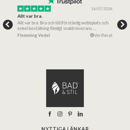
/2025
16/07/2026
..
Allt var bra.
Jag
Allt var bra: Bra och lättförståelig webbplats och
Jag 
al…
enkel beställning Rimligt snabb leverans …
rikt
ierat
Flemming Vedel
Verifierat
Lou
NYTTIGA LÄNKAR