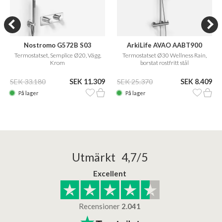
Nostromo G572B S03
ArkiLife AVAO AABT900
Termostatset, Semplice Ø20, Vägg,
Termostatset Ø30 Wellness Rain,
Krom
borstat rostfritt stål
SEK 33.180
SEK 11.309
SEK 25.370
SEK 8.409
På lager
På lager
Utmärkt 4,7/5
Excellent
Recensioner
2.041