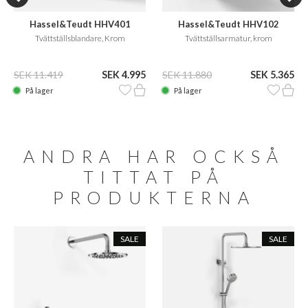
Hassel&Teudt HHV401
Hassel&Teudt HHV102
Tvättställsblandare, Krom
Tvättställsarmatur, krom
SEK 11.419
SEK 4.995
SEK 11.880
SEK 5.365
På lager
På lager
ANDRA HAR OCKSÅ
TITTAT PÅ
PRODUKTERNA
SALE
SALE