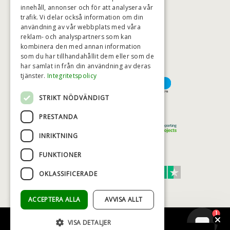
innehåll, annonser och för att analysera vår
trafik. Vi delar också information om din
användning av vår webbplats med våra
HÖGSTA KREDITVÄRDIGHET
reklam- och analyspartners som kan
kombinera den med annan information
som du har tillhandahållit dem eller som de
har samlat in från din användning av deras
BETALNINGSALTERNATIV
tjänster.
Integritetspolicy
STRIKT NÖDVÄNDIGT
TRYGG OCH SÄKER E-HANDEL
PRESTANDA
INRIKTNING
FUNKTIONER
TRUST SCORE 4,7
OKLASSIFICERADE
Excellent
ACCEPTERA ALLA
AVVISA ALLT
1
VISA DETALJER
© COPYRIGHT - BAD&STIL® ApS 2026