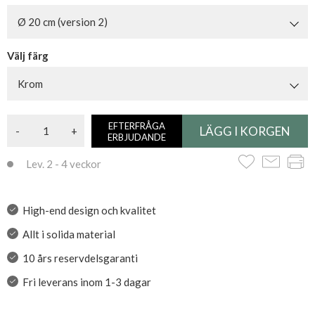
Ø 20 cm (version 2)
Välj färg
Krom
EFTERFRÅGA
-
+
ERBJUDANDE
Lev. 2 - 4 veckor
High-end design och kvalitet
Allt i solida material
10 års reservdelsgaranti
Fri leverans inom 1-3 dagar