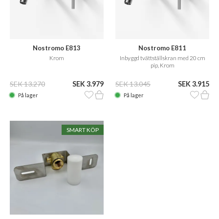
Nostromo E813
Nostromo E811
håndvaskbatteri til
Krom
Inbyggd tvättställskran med 20 cm
indbygning m 20 cm fast tud
pip, Krom
SEK 13.270
SEK 3.979
SEK 13.045
SEK 3.915
På lager
På lager
SMART KÖP