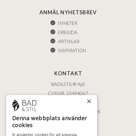
ANMÄL NYHETSBREV
NYHETER
ERBJUDA
ARTIKLAR
INSPIRATION
KONTAKT
BAD&STIL® ApS
CVR.NR. 25494067
×
ØSTERBROGADE 202
2100 KØBENHAVN • DANMARK
Denna webbplats använder
+46 (0)79 008 12 60
cookies
BADSTIL@BADSTIL.SE
Vi använder cookies för att anpassa