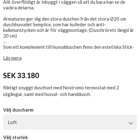
Allt överflödigt är inbyggt i väggen så att du bara kan se de
vackra delarna.
Armaturen ger dig den stora duschen från det stora Ø20 cm
duschhuvudet Semplice, som har kulleder och anti-
kalkmunstycken och är för väggmontage. (Duschrörets längd är
20 cm)
Som ett komplement till huvudduschen finns den estetiska Stick-
handduschen som har anti-kalkmunstycken.
Läs mera
Setet består av Nostromo inbyggt termostatbatteri inklusive
inbyggda delar, duschmunstycke och rör, handdusch med
SEK 33.180
hållare/uttag och slang.
Installatören ska tillhandahålla rör och rördelar för tillträde och
Riktigt snyggt duschset med Nostromo termostat med 2
mellan armatur och duschutlopp.
utgångar, samt med huvud- och handdusch.
Det medföljer med andra ord inte rör och övergångsstycken,
täckvinklar eller kopplingslådor till duschset, eftersom
beslagstyperna varierar beroende på val av installation.
Välj duscharm
Vi rekommenderar att du installerar läckageskydd för denna
Loft
fixtur. Köps separat (3/4"). Se relaterade produkter.
Välj storlek