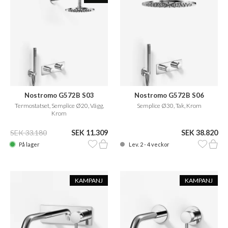
Nostromo G572B S03
Nostromo G572B S06
Termostatset, Semplice Ø20, Vägg,
Semplice Ø30, Tak, Krom
Krom
SEK 33.180
SEK 11.309
SEK 38.820
På lager
Lev. 2 - 4 veckor
KAMPANJ
KAMPANJ