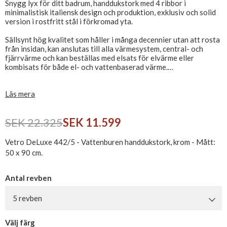
Snygg lyx för ditt badrum, handdukstork med 4 ribbor i
minimalistisk italiensk design och produktion, exklusiv och solid
version i rostfritt stål i förkromad yta.
Sällsynt hög kvalitet som håller i många decennier utan att rosta
från insidan, kan anslutas till alla värmesystem, central- och
fjärrvärme och kan beställas med elsats för elvärme eller
kombisats för både el- och vattenbaserad värme.
Finns i flera ytor - Välj mellan krom, borstat stål, mattsvart och
Läs mera
polerad naturmässing.
Exkl. ventilsats, som köps separat - Se relaterade produkter
SEK 22.325
SEK 11.599
Hitta din handdukstork i vårt stora sortiment
Vetro DeLuxe 442/5 - Vattenburen handdukstork, krom - Mått:
Se fler handdukstorkar här
50 x 90 cm.
Antal revben
5 revben
Välj färg