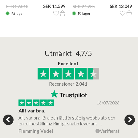
SEK 27.010
SEK 11.599
SEK 24.935
SEK 13.049
På lager
På lager
Utmärkt 4,7/5
Excellent
Recensioner
2.041
/2025
16/07/2026
..
Allt var bra.
Jag
Allt var bra: Bra och lättförståelig webbplats och
Jag 
al…
enkel beställning Rimligt snabb leverans …
rikt
ierat
Flemming Vedel
Verifierat
Lou