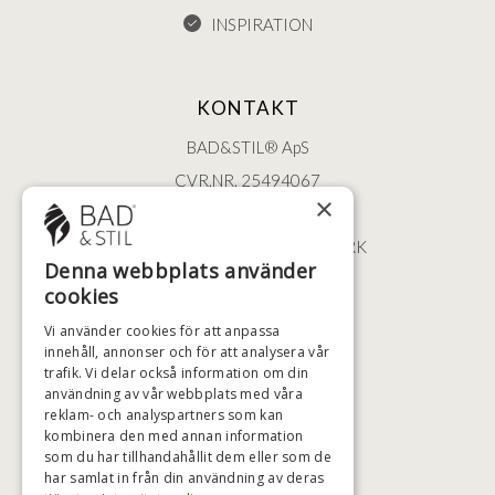
INSPIRATION
KONTAKT
BAD&STIL® ApS
CVR.NR. 25494067
×
ØSTERBROGADE 202
2100 KØBENHAVN • DANMARK
Denna webbplats använder
+46 (0)79 008 12 60
cookies
BADSTIL@BADSTIL.SE
Vi använder cookies för att anpassa
innehåll, annonser och för att analysera vår
trafik. Vi delar också information om din
användning av vår webbplats med våra
HÖGSTA KREDITVÄRDIGHET
reklam- och analyspartners som kan
kombinera den med annan information
som du har tillhandahållit dem eller som de
har samlat in från din användning av deras
BETALNINGSALTERNATIV