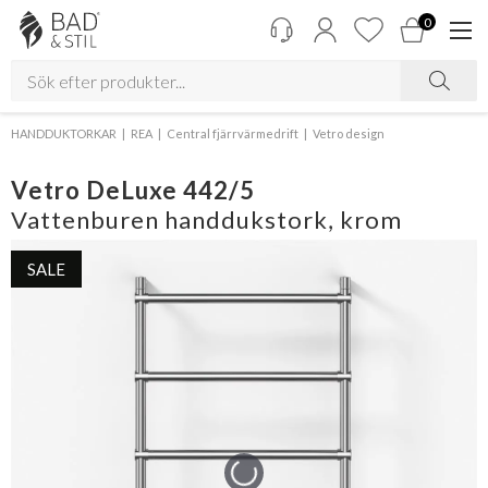
0
HANDDUKTORKAR
REA
Central fjärrvärmedrift
Vetro design
Vetro DeLuxe 442/5
Vattenburen handdukstork, krom
SALE