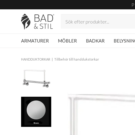
P
ARMATURER
MÖBLER
BADKAR
BELYSNI
HANDDUKTORKAR
Tillbehör till handdukstorkar