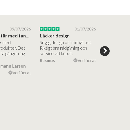
09/07/2026
01/07/2026
Superbra affär med fantastiska produkter
Läcker design
ik med
Snygg design och rimligt pris.
Trevliga och
rodukter. Det
Riktigt bra rådgivning och
hjälpsamma a
sta gången jag
service vid köpet.
vägledning på
Vacker desig
Rasmus
Verifierat
rmann Larsen
Ulla Konner
Verifierat