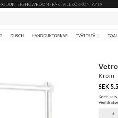
RODUKTER
SHOWROOM
FRAKT
VILLKOR
KONTAKTA
NG
DUSCH
HANDDUKTORKAR
TVÄTTSTÄLL
TOAL
Vetro
Krom
SEK 5.
Kombisats 
Ventilsatse
-