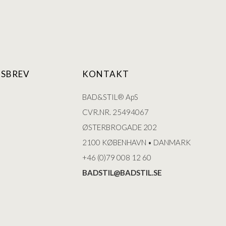
SBREV
KONTAKT
BAD&STIL® ApS
CVR.NR. 25494067
ØSTERBROGADE 202
2100 KØBENHAVN • DANMARK
+46 (0)79 008 12 60
BADSTIL@BADSTIL.SE