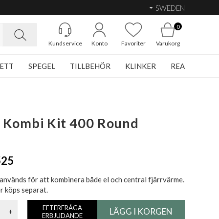
SWEDEN
0
Kundservice
Konto
Favoriter
Varukorg
ETT
SPEGEL
TILLBEHÖR
KLINKER
REA
 Kombi Kit 400 Round
525
används för att kombinera både el och central fjärrvärme.
r köps separat.
EFTERFRÅGA
+
ERBJUDANDE