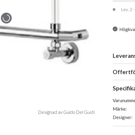
Lev. 2 -
Högkval
Leveran
Offertf
Specifik
Varunumme
Märke:
Designad av Guido Del Gusti
Designer: