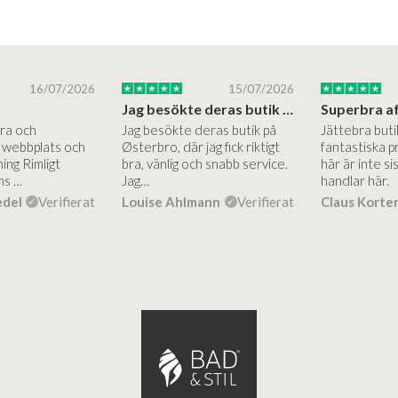
16/07/2026
15/07/2026
Jag besökte deras butik på Østerbro.
Bra och
Jag besökte deras butik på
Jättebra but
g webbplats och
Østerbro, där jag fick riktigt
fantastiska p
ing Rimligt
bra, vänlig och snabb service.
här är inte si
ns …
Jag…
handlar här.
edel
Verifierat
Louise Ahlmann
Verifierat
Claus Korte