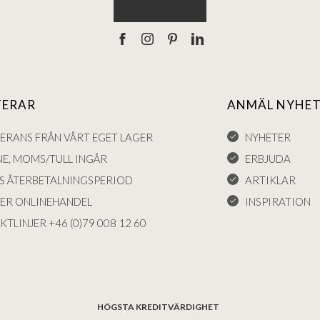
TERAR
ANMÄL NYHET
VERANS FRÅN VÅRT EGET LAGER
NYHETER
NE, MOMS/TULL INGÅR
ERBJUDA
S ÅTERBETALNINGSPERIOD
ARTIKLAR
KER ONLINEHANDEL
INSPIRATION
KTLINJER +46 (0)79 008 12 60
HÖGSTA KREDITVÄRDIGHET