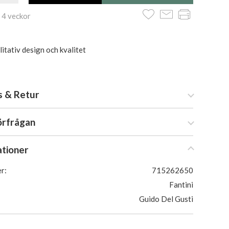
 4 veckor
itativ design och kvalitet
s & Retur
örfrågan
ationer
r:
715262650
Fantini
Guido Del Gusti