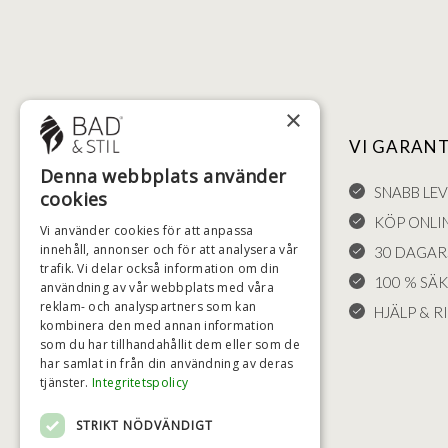
×
NYTTIGA LÄNKAR
VI GARAN
Denna webbplats använder
FÖRSÄLJNINGSVILLKOR
SNABB LE
cookies
LEVERANS OCH RETURER
KÖP ONLI
Vi använder cookies för att anpassa
innehåll, annonser och för att analysera vår
ÅNGRÄTT
30 DAGAR
trafik. Vi delar också information om din
KLAGOMÅL
100 % SÄ
användning av vår webbplats med våra
reklam- och analyspartners som kan
FRAKT
HJÄLP & RI
kombinera den med annan information
COOKIE-INSTÄLLNINGAR
som du har tillhandahållit dem eller som de
har samlat in från din användning av deras
tjänster.
Integritetspolicy
STRIKT NÖDVÄNDIGT