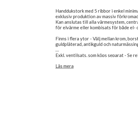
Handdukstork med 5 ribbor i enkel minimal
exklusiv produktion av massiv förkroma
Kan anslutas till alla värmesystem, centr
för elvärme eller kombisats för både el-
Finns i flera ytor - Välj mellan krom, bors
guldpläterad, antikguld och naturmässin
Exkl. ventilsats, som köps separat - Se r
Läs mera
Se fler handdukstorkar här