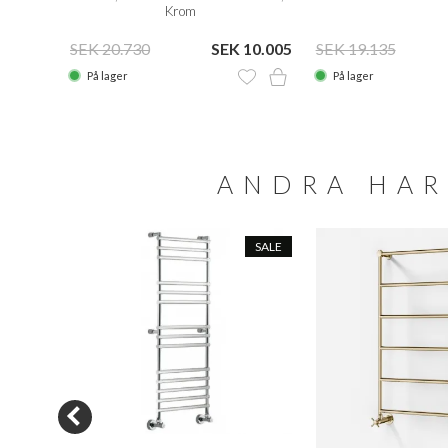
Krom
SEK 20.730
SEK 10.005
SEK 19.135
På lager
På lager
ANDRA HAR
SALE
SALE