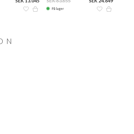
SEK 13.045
SEK 63.655
SEK 24.649
På lager
ION