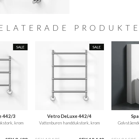
ELATERADE PRODUKT
SALE
SALE
e 442/3
Vetro DeLuxe 442/4
Spa
kstork, krom
Vattenburen handdukstork, krom
Golvstående 