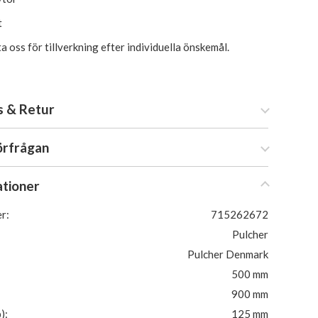
t
 oss för tillverkning efter individuella önskemål.
s & Retur
örfrågan
ationer
r:
715262672
Pulcher
Pulcher Denmark
500 mm
900 mm
):
125 mm