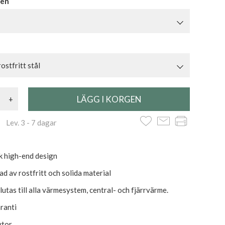
ben
ostfritt stål
+
 Lev. 3 - 7 dagar
sk high-end design
ad av rostfritt och solida material
utas till alla värmesystem, central- och fjärrvärme.
aranti
ytor