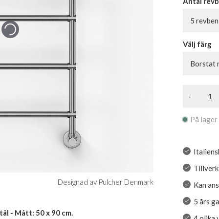
Antal rev
5 revben
Välj färg
Borstat r
-
På lager
Italien
Tillverk
Designad av Pulcher Denmark
Kan ansl
5 års g
ål - Mått: 50 x 90 cm.
4 olika 