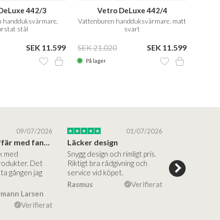
DeLuxe 442/3
Vetro DeLuxe 442/4
V
n handduksvärmare,
Vattenburen handduksvärmare, matt
80x80
orstat stål
svart
SEK 11.599
SEK 21.020
SEK 11.599
SEK 2
På lager
På la
09/07/2026
01/07/2026
Superbra affär med fantastiska produkter
Läcker design
ik med
Snygg design och rimligt pris.
Trevliga och
rodukter. Det
Riktigt bra rådgivning och
hjälpsamma a
sta gången jag
service vid köpet.
vägledning på
Vacker desig
Rasmus
Verifierat
rmann Larsen
Ulla Konner
Verifierat