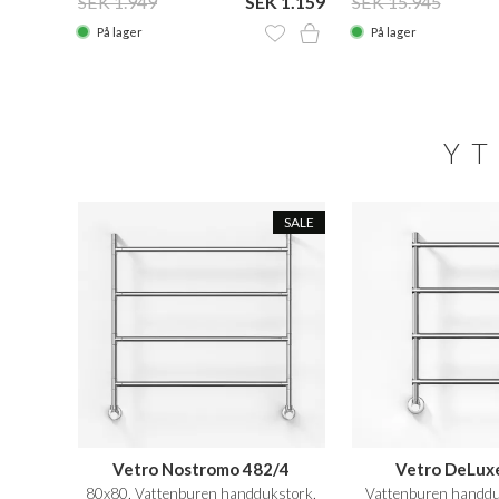
SEK 1.949
SEK 1.159
SEK 15.945
På lager
På lager
YT
SALE
Vetro Nostromo 482/4
Vetro DeLux
80x80, Vattenburen handdukstork,
Vattenburen handdu