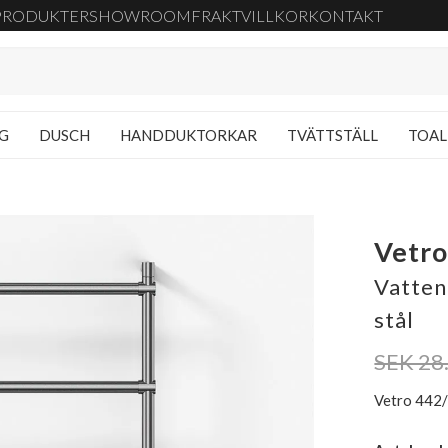
PRODUKTER
SHOWROOM
FRAKT
VILLKOR
KONTAKT
NG
DUSCH
HANDDUKTORKAR
TVÄTTSTÄLL
TOAL
Vetro
Vatten
stål
SEK 28
Vetro 442/5