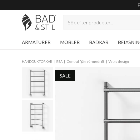
ARMATURER
MÖBLER
BADKAR
BELYSNI
HANDDUKTORKAR
REA
Central fjärrvärmedrift
Vetro design
SALE