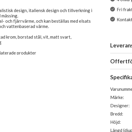
Fri frak
istisk design, italiensk design och tillverkning i
d mässing.
Kontakta
al- och fjärrvärme, och kan beställas med elsats
 och vattenbaserad värme.
tad krom, borstad stål, vit, matt svart,
g
Leveran
elaterade produkter
Offertf
Specifik
Varunumme
Märke:
Designer:
Bredd:
Höjd:
Längd (djup