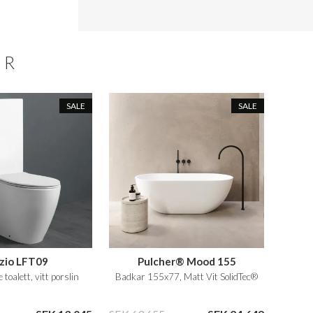
ER
SALE
SALE
zio LFT09
Pulcher® Mood 155
toalett, vitt porslin
Badkar 155x77, Matt Vit SolidTec®