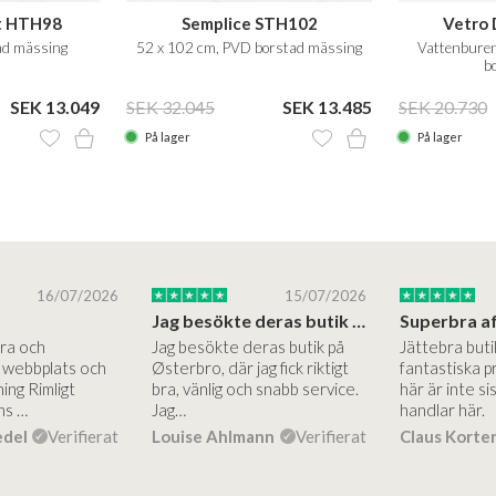
t HTH98
Semplice STH102
Vetro 
rad mässing
52 x 102 cm, PVD borstad mässing
Vattenbure
b
SEK 13.049
SEK 32.045
SEK 13.485
SEK 20.730
På lager
På lager
16/07/2026
15/07/2026
Jag besökte deras butik på Østerbro.
Bra och
Jag besökte deras butik på
Jättebra but
g webbplats och
Østerbro, där jag fick riktigt
fantastiska p
ing Rimligt
bra, vänlig och snabb service.
här är inte si
ns …
Jag…
handlar här.
edel
Verifierat
Louise Ahlmann
Verifierat
Claus Korte