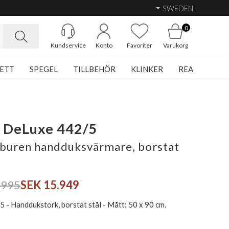
SWEDEN
0
Kundservice
Konto
Favoriter
Varukorg
ETT
SPEGEL
TILLBEHÖR
KLINKER
REA
 DeLuxe 442/5
buren handduksvärmare, borstat
.995
SEK 15.949
 - Handdukstork, borstat stål - Mått: 50 x 90 cm.