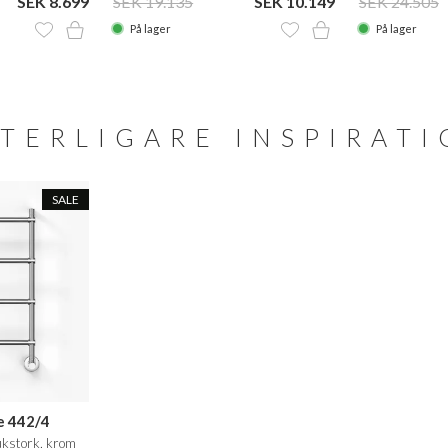
SEK 8.699
SEK 19.135
SEK 10.149
SEK 24.505
På lager
På lager
TERLIGARE INSPIRAT
SALE
e 442/4
kstork, krom