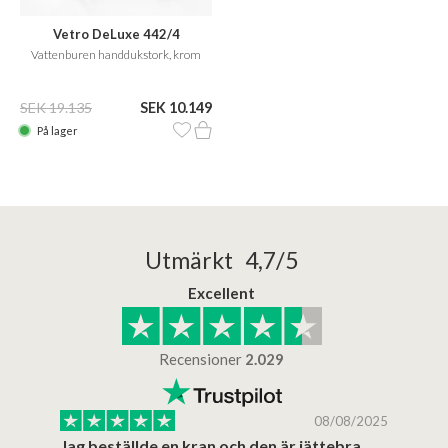
Vetro DeLuxe 442/4
Vattenburen handdukstork, krom
SEK 19.135
SEK 10.149
På lager
Utmärkt 4,7/5
Excellent
Recensioner
2.029
/2025
08/08/2025
..
Jag beställde en kran och den är jättebra…
Supe