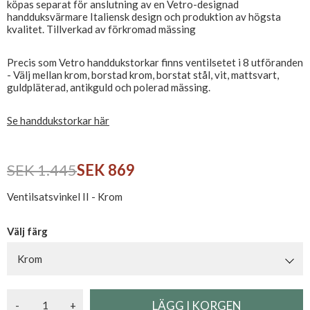
köpas separat för anslutning av en Vetro-designad
handduksvärmare Italiensk design och produktion av högsta
kvalitet. Tillverkad av förkromad mässing
Precis som Vetro handdukstorkar finns ventilsetet i 8 utföranden
- Välj mellan krom, borstad krom, borstat stål, vit, mattsvart,
guldpläterad, antikguld och polerad mässing.
Se handdukstorkar här
SEK 1.445
SEK 869
Ventilsatsvinkel II - Krom
Välj färg
Krom
-
+