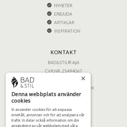
NYHETER
ERBJUDA
ARTIKLAR
INSPIRATION
KONTAKT
BAD&STIL® ApS
CVR.NR. 25494067
×
ØSTERBROGADE 202
2100 KØBENHAVN • DANMARK
Denna webbplats använder
+46 (0)79 008 12 60
cookies
BADSTIL@BADSTIL.SE
Vi använder cookies för att anpassa
innehåll, annonser och för att analysera vår
trafik. Vi delar också information om din
användning av vår webbplats med våra
HÖGSTA KREDITVÄRDIGHET