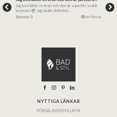
Jag beställde en kran och den är superfin! snabb
Supe
al…
leverans 📦 Jag skulle definitivt…
(mit
ierat
Simone G
Verifierat
Lise
NYTTIGA LÄNKAR
FÖRSÄLJNINGSVILLKOR