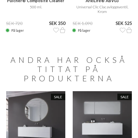
Pulcher® Composite Cleaner
ArkiLife® ABV03
Care
500 ml.
Universal Clic Clac avloppsventil,
Krom
SEK 720
SEK 350
SEK 1.090
SEK 525
På lager
På lager
ANDRA HAR OCKSÅ
TITTAT PÅ
PRODUKTERNA
SALE
SALE