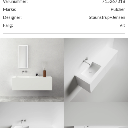
Varunummer:
715267318
Märke:
Pulcher
Designer:
Staunstrup+Jensen
Färg:
Vit