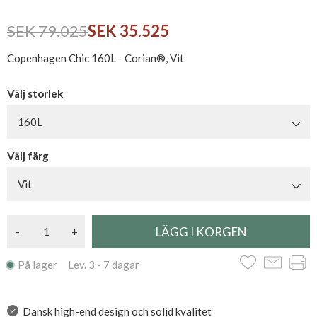
SEK 79.025
SEK 35.525
Copenhagen Chic 160L - Corian®, Vit
Välj storlek
160L
Välj färg
Vit
-
+
På lager Lev. 3 - 7 dagar
Dansk high-end design och solid kvalitet