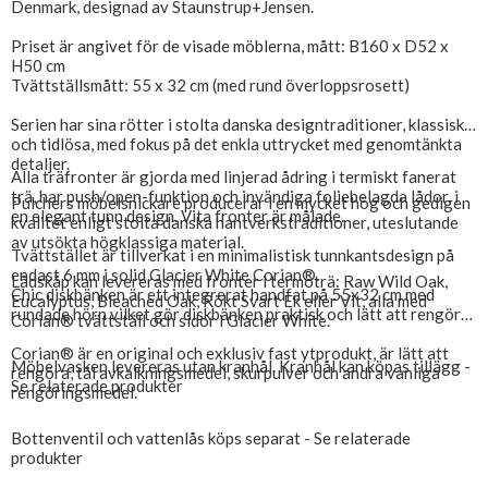
Denmark, designad av Staunstrup+Jensen.
Priset är angivet för de visade möblerna, mått: B160 x D52 x
H50 cm
Tvättställsmått: 55 x 32 cm (med rund överloppsrosett)
Serien har sina rötter i stolta danska designtraditioner, klassiska
och tidlösa, med fokus på det enkla uttrycket med genomtänkta
detaljer.
Alla träfronter är gjorda med linjerad ådring i termiskt fanerat
trä, har push/open-funktion och invändiga foliebelagda lådor, i
Pulchers möbelsnickare producerar i en mycket hög och gedigen
en elegant tunn design. Vita fronter är målade.
kvalitet enligt stolta danska hantverkstraditioner, uteslutande
av utsökta högklassiga material.
Tvättstället är tillverkat i en minimalistisk tunnkantsdesign på
endast 6 mm i solid Glacier White Corian®.
Lådskåp kan levereras med fronter i termoträ: Raw Wild Oak,
Chic diskbänken är ett integrerat handfat på 55x32 cm med
Eucalyptus, Bleached Oak, Rökt Svart Ek eller Vit, alla med
rundade hörn vilket gör diskbänken praktisk och lätt att rengöra.
Corian® tvättställ och sidor i Glacier White.
Corian® är en original och exklusiv fast ytprodukt, är lätt att
Möbelvasken levereras utan kranhål. Kranhål kan köpas tillägg -
rengöra, tål avkalkningsmedel, skurpulver och andra vanliga
Se relaterade produkter
rengöringsmedel.
Bottenventil och vattenlås köps separat - Se relaterade
produkter