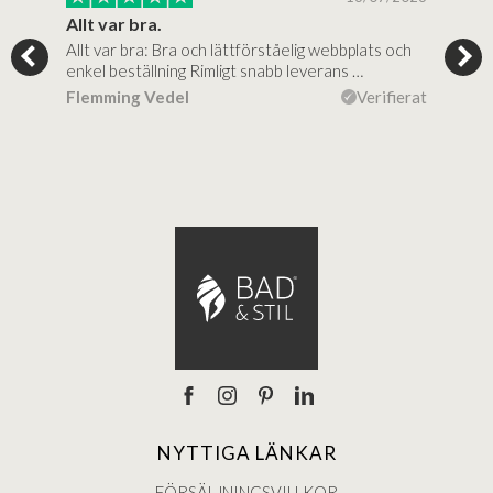
..
Allt var bra.
Jag
Allt var bra: Bra och lättförståelig webbplats och
Jag 
al…
enkel beställning Rimligt snabb leverans …
rikt
ierat
Flemming Vedel
Verifierat
Lou
NYTTIGA LÄNKAR
FÖRSÄLJNINGSVILLKOR