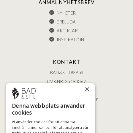
ANMÄL NYHETSBREV
NYHETER
ERBJUDA
ARTIKLAR
INSPIRATION
KONTAKT
BAD&STIL® ApS
CVR.NR. 25494067
×
ØSTERBROGADE 202
2100 KØBENHAVN • DANMARK
Denna webbplats använder
+46 (0)79 008 12 60
cookies
BADSTIL@BADSTIL.SE
Vi använder cookies för att anpassa
innehåll, annonser och för att analysera vår