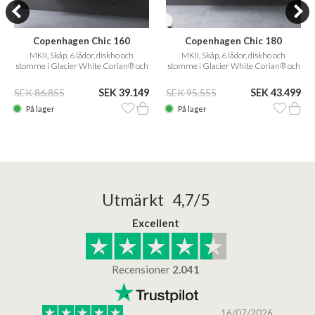
Copenhagen Chic 160
Copenhagen Chic 180
MKII, Skåp, 6 lådor, diskho och
MKII, Skåp, 6 lådor, diskho och
stomme i Glacier White Corian® och
stomme i Glacier White Corian® och
fronter i mattvitt
fronter i mattvitt
SEK 86.855
SEK 39.149
SEK 95.555
SEK 43.499
På lager
På lager
Utmärkt 4,7/5
Excellent
Recensioner
2.041
/2025
16/07/2026