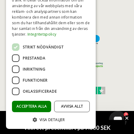
trafik. Vi delar också information om din
användning av vår webbplats med våra
HÖGSTA KREDITVÄRDIGHET
reklam- och analyspartners som kan
kombinera den med annan information
som du har tillhandahållit dem eller som de
har samlat in från din användning av deras
BETALNINGSALTERNATIV
tjänster.
Integritetspolicy
STRIKT NÖDVÄNDIGT
TRYGG OCH SÄKER E-HANDEL
PRESTANDA
INRIKTNING
FUNKTIONER
TRUST SCORE 4,7
OKLASSIFICERADE
Excellent
ACCEPTERA ALLA
AVVISA ALLT
1
VISA DETALJER
© COPYRIGHT - BAD&STIL® ApS 2026
Vinn ett presentkort på 7.000 SEK