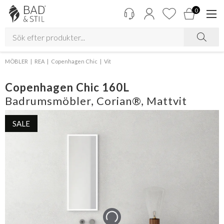
0
MÖBLER
REA
Copenhagen Chic
Vit
Copenhagen Chic 160L
Badrumsmöbler, Corian®, Mattvit
SALE