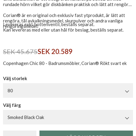
rundade hörn vilket gör diskbänken praktisk och lätt att rengöra.
Corian® är en original och exklusiv fast ytprodukt, är lätt att
rengöra, tål avkalkningsmedel, skurpulver och andra vanliga
Levereras exkl. bottenventil, beställs separat.
rengöringsmedel.
Kan levereras med eller utan hål för beslag, beställs separat.
SEK 45.675
SEK 20.589
Copenhagen Chic 80 - Badrumsmöbler, Corian® Rökt svart ek
Välj storlek
80
Välj färg
Smoked Black Oak