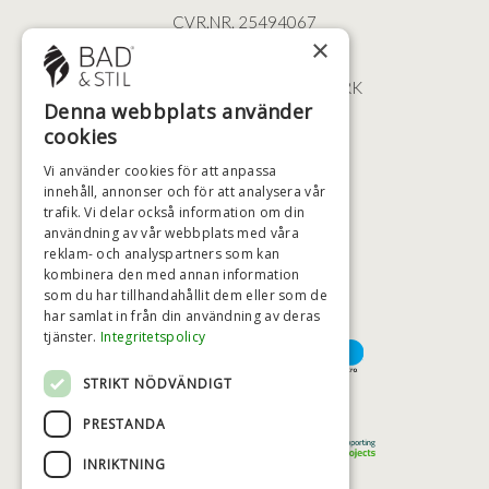
CVR.NR. 25494067
×
ØSTERBROGADE 202
2100 KØBENHAVN • DANMARK
Denna webbplats använder
+46 (0)79 008 12 60
cookies
BADSTIL@BADSTIL.SE
Vi använder cookies för att anpassa
innehåll, annonser och för att analysera vår
trafik. Vi delar också information om din
användning av vår webbplats med våra
HÖGSTA KREDITVÄRDIGHET
reklam- och analyspartners som kan
kombinera den med annan information
som du har tillhandahållit dem eller som de
har samlat in från din användning av deras
BETALNINGSALTERNATIV
tjänster.
Integritetspolicy
STRIKT NÖDVÄNDIGT
TRYGG OCH SÄKER E-HANDEL
PRESTANDA
INRIKTNING