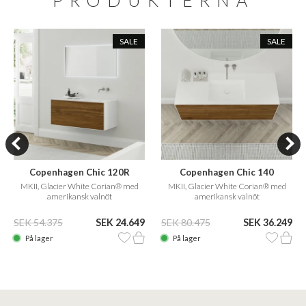
PRODUKTERNA
SALE
SALE
Copenhagen Chic 120R
Copenhagen Chic 140
MKII, Glacier White Corian® med
MKII, Glacier White Corian® med
amerikansk valnöt
amerikansk valnöt
SEK 54.375
SEK 24.649
SEK 80.475
SEK 36.249
På lager
På lager