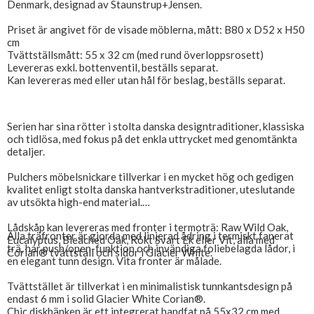
Denmark, designad av Staunstrup+Jensen.
Priset är angivet för de visade möblerna, mått: B80 x D52 x H50
cm
Tvättställsmått: 55 x 32 cm (med rund överloppsrosett)
Levereras exkl. bottenventil, beställs separat.
Kan levereras med eller utan hål för beslag, beställs separat.
Serien har sina rötter i stolta danska designtraditioner, klassiska
och tidlösa, med fokus på det enkla uttrycket med genomtänkta
detaljer.
Pulchers möbelsnickare tillverkar i en mycket hög och gedigen
kvalitet enligt stolta danska hantverkstraditioner, uteslutande
av utsökta high-end material.
Lådskåp kan levereras med fronter i termoträ: Raw Wild Oak,
Alla träfronter är gjorda med linjerad ådring i termiskt fanerat
Eucalyptus, Bleached Oak, Rökt Svart Ek eller Vit, alla med
trä, har push/open-funktion och invändiga foliebelagda lådor, i
Corian® tvättställ och sidor i Glacier White.
en elegant tunn design. Vita fronter är målade.
Tvättstället är tillverkat i en minimalistisk tunnkantsdesign på
endast 6 mm i solid Glacier White Corian®.
Chic diskbänken är ett integrerat handfat på 55x32 cm med