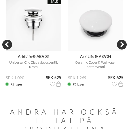
SALE
ArkiLife® ABV03
ArkiLife® ABV04
Universal Clic Clac avloppsventil,
Ceramic Cover® Push-open
Krom
Bottenventil
SEK 1.090
SEK 525
SEK 1.269
SEK 625
På lager
På lager
ANDRA HAR OCKSÅ
TITTAT PÅ