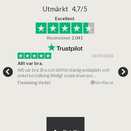
Utmärkt 4,7/5
Excellent
Recensioner
2.041
/2025
16/07/2026
..
Allt var bra.
Jag
Allt var bra: Bra och lättförståelig webbplats och
Jag 
al…
enkel beställning Rimligt snabb leverans …
rikt
ierat
Flemming Vedel
Verifierat
Lou