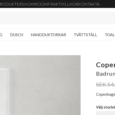
RODUKTER
SHOWROOM
FRAKT
VILLKOR
KONTAKTA
NG
DUSCH
HANDDUKTORKAR
TVÄTTSTÄLL
TOAL
Cope
Badrum
SEK 54
Copenhagen
Välj storle