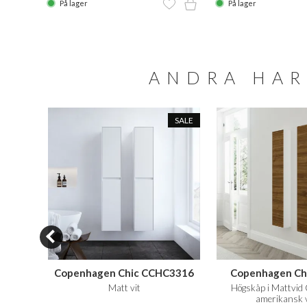
På lager
På lager
ANDRA HAR
SALE
SALE
0
Copenhagen Chic CCHC3316
Copenhagen Ch
t svart
Matt vit
Högskåp i Mattvid
amerikansk 