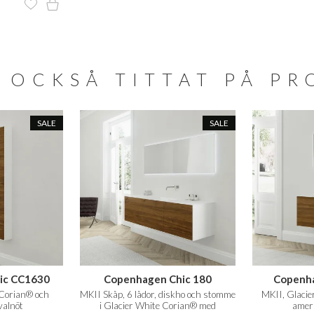
 OCKSÅ TITTAT PÅ P
SALE
SALE
ic CC1630
Copenhagen Chic 180
Copenha
 Corian® och
MKII Skåp, 6 lådor, diskho och stomme
MKII, Glaci
valnöt
i Glacier White Corian® med
amer