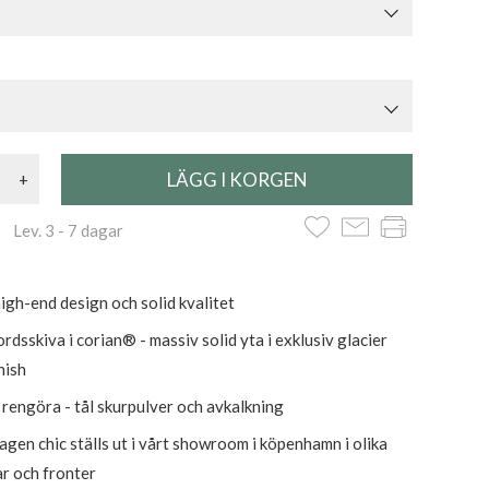
+
 Lev. 3 - 7 dagar
igh-end design och solid kvalitet
dsskiva i corian® - massiv solid yta i exklusiv glacier
nish
t rengöra - tål skurpulver och avkalkning
gen chic ställs ut i vårt showroom i köpenhamn i olika
ar och fronter