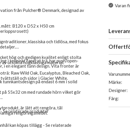
Varan f
ovation från Pulcher® Denmark, designad av
a, mått: B120 x D52 x H50 cm
Leveran
verloppsrosett)
igntraditioner, klassiska och tidlösa, med fokus
Offertf
detaljer.
cket hög och gedigen kvalitet enligt stolta
ring i termiskt fanerat trä, har push/open-
Specifik
 av utsökta högklassiga material.
, i en elegant tunn design. Vita fronter är
moträ: Raw Wild Oak, Eucalyptus, Bleached Oak,
Varunumme
tvättställ och sidor i Glacier White.
isk tunnkantsdesign på endast 6 mm i solid
Märke:
Designer:
at på 55x32 cm med rundade hörn vilket gör
Färg:
tprodukt, är lätt att rengöra, tål
 - Se relaterade produkter
vanliga rengöringsmedel.
hål kan köpas tillägg - Se relaterade