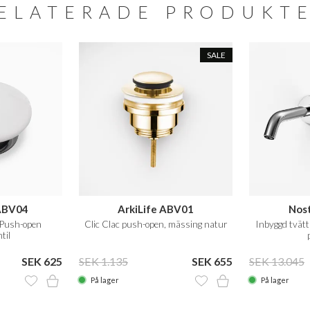
ELATERADE PRODUKT
SALE
ABV04
ArkiLife ABV01
Nos
håndvaskbat
Push-open
Clic Clac push-open, mässing natur
Inbyggd tvät
m 20
til
SEK 625
SEK 1.135
SEK 655
SEK 13.045
På lager
På lager