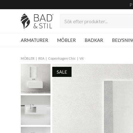
P
ARMATURER
MÖBLER
BADKAR
BELYSNI
MÖBLER
REA
Copenhagen Chic
Vit
SALE