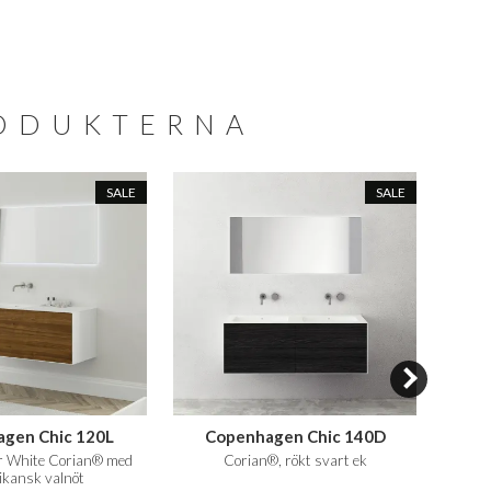
RODUKTERNA
SALE
SALE
gen Chic 120L
Copenhagen Chic 140D
er White Corian® med
Corian®, rökt svart ek
162x4
ikansk valnöt