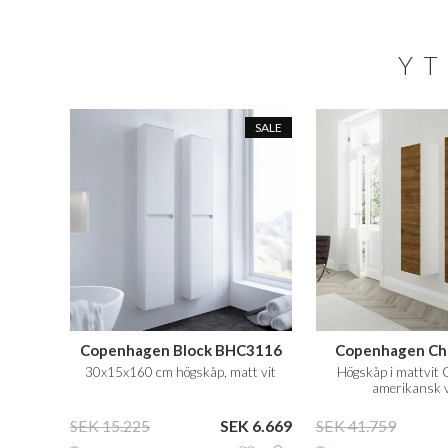
YT
SALE
Copenhagen Block BHC3116
Copenhagen Ch
30x15x160 cm högskåp, matt vit
Högskåp i mattvit 
amerikansk 
SEK 15.225
SEK 6.669
SEK 41.759