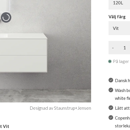
120L
Välj färg
Vit
-
På lager
Dansk h
Wash bor
white fi
Lätt at
Designad av Staunstrup+Jensen
Copenha
storlek
t Vit