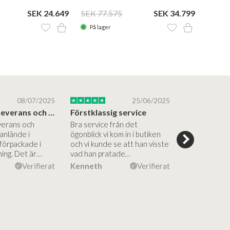
SEK 24.649
SEK 77.575
SEK 34.799
SEK 2
På lager
På la
08/07/2025
25/06/2025
Blixtsnabb leverans och hög kvalitet
Förstklassig service
verans och
Bra service från det
Superinspire
anlände i
ögonblick vi kom in i butiken
showroom, br
 förpackade i
och vi kunde se att han visste
rådgivning, s
ning. Det är…
vad han pratade…
kommunikati
efterföljand
Verifierat
Kenneth
Verifierat
Anne Kirsti