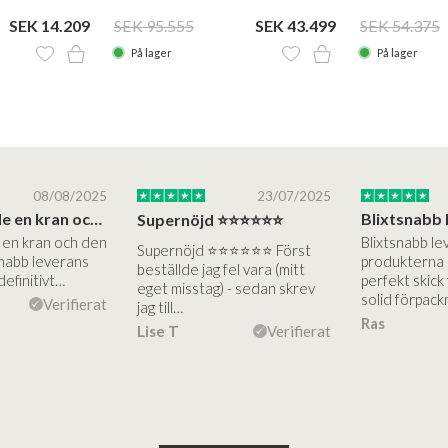
amerikansk valnöt
SEK 14.209
SEK 95.555
SEK 43.499
SEK 54.375
På lager
På lager
08/08/2025
23/07/2025
Jag beställde en kran och den är jättebra…
Supernöjd ⭐️⭐️⭐️⭐️⭐️⭐️
 en kran och den
Blixtsnabb le
Supernöjd ⭐️⭐️⭐️⭐️⭐️⭐️ Först
snabb leverans
produkterna 
beställde jag fel vara (mitt
definitivt…
perfekt skick
eget misstag) - sedan skrev
solid förpack
Verifierat
jag till…
Ras
Lise T
Verifierat