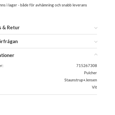
inns i lager - både för avhämning och snabb leverans
s & Retur
örfrågan
ationer
r:
715267308
Pulcher
Staunstrup+Jensen
Vit