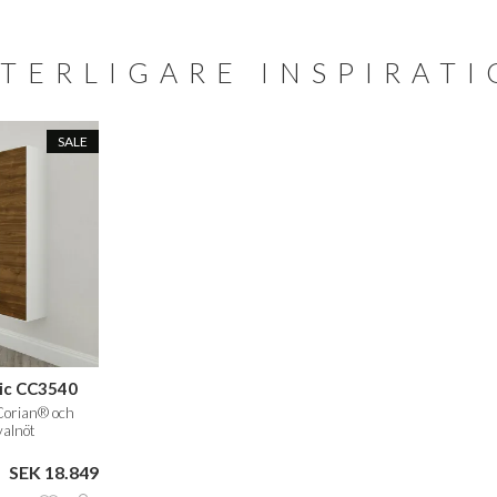
TERLIGARE INSPIRAT
SALE
ic CC3540
Corian® och
valnöt
SEK 18.849