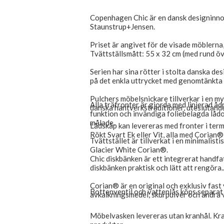
Copenhagen Chic är en dansk designinn
Staunstrup+Jensen.
Priset är angivet för de visade möblern
Tvättställsmått: 55 x 32 cm (med rund ö
Serien har sina rötter i stolta danska des
på det enkla uttrycket med genomtänkta 
Pulchers möbelsnickare tillverkar i en my
Alla träfronter är gjorda med linjerad åd
danska hantverkstraditioner, uteslutande
funktion och invändiga foliebelagda lådor
målade.
Lådskåp kan levereras med fronter i ter
Rökt Svart Ek eller Vit, alla med Corian® 
Tvättstället är tillverkat i en minimalist
Glacier White Corian®.
Chic diskbänken är ett integrerat handf
diskbänken praktisk och lätt att rengöra.
Corian® är en original och exklusiv fast y
Bottenventil och vattenlås köps separat
avkalkningsmedel, skurpulver och andra 
Möbelvasken levereras utan kranhål. Kran