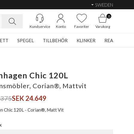
SWEDEN
0
Kundservice
Konto
Favoriter
Varukorg
ETT
SPEGEL
TILLBEHÖR
KLINKER
REA
nhagen Chic 120L
smöbler, Corian®, Mattvit
.375
SEK 24.649
 Chic 120L - Corian®, Matt Vit
k