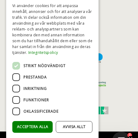
BADSTIL@BADSTIL.SE
Vi använder cookies för att anpassa
innehåll, annonser och för att analysera vår
trafik. Vi delar också information om din
användning av vår webbplats med våra
HÖGSTA KREDITVÄRDIGHET
reklam- och analyspartners som kan
kombinera den med annan information
som du har tillhandahållit dem eller som de
har samlat in från din användning av deras
BETALNINGSALTERNATIV
tjänster.
Integritetspolicy
STRIKT NÖDVÄNDIGT
TRYGG OCH SÄKER E-HANDEL
PRESTANDA
INRIKTNING
FUNKTIONER
TRUST SCORE 4,7
OKLASSIFICERADE
Excellent
ACCEPTERA ALLA
AVVISA ALLT
1