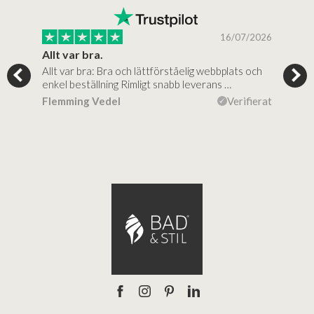
/2025
16/07/2026
..
Allt var bra.
Jag
Allt var bra: Bra och lättförståelig webbplats och
Jag 
al…
enkel beställning Rimligt snabb leverans …
rikt
ierat
Flemming Vedel
Verifierat
Lou