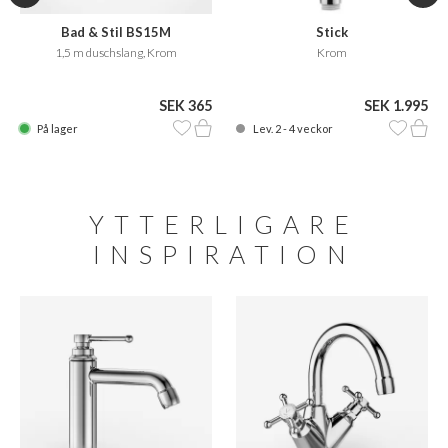
Bad & Stil BS15M
Stick
1,5 m duschslang, Krom
Krom
SEK 365
SEK 1.995
På lager
Lev. 2 - 4 veckor
YTTERLIGARE
INSPIRATION