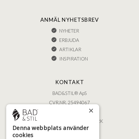
ANMÄL NYHETSBREV
NYHETER
ERBJUDA
ARTIKLAR
INSPIRATION
KONTAKT
BAD&STIL® ApS
CVR.NR. 25494067
×
ØSTERBROGADE 202
2100 KØBENHAVN • DANMARK
Denna webbplats använder
+46 (0)79 008 12 60
cookies