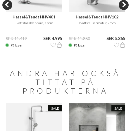
Hassel&Teudt HHV401
Hassel&Teudt HHV102
Tvättställsblandare, Krom
Tvättställsarmatur, krom
SEK 11.419
SEK 4.995
SEK 11.880
SEK 5.365
På lager
På lager
ANDRA HAR OCKSÅ
TITTAT PÅ
PRODUKTERNA
SALE
SALE