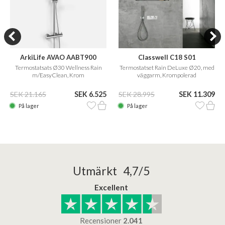
ArkiLife AVAO AABT900
Classwell C18 S01
Termostatsats Ø30 Wellness Rain
Termostatset Rain DeLuxe Ø20, med
m/EasyClean, Krom
väggarm, Krompolerad
SEK 21.165
SEK 6.525
SEK 28.995
SEK 11.309
På lager
På lager
Utmärkt 4,7/5
Excellent
Recensioner
2.041