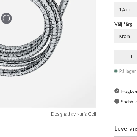
1,5 m
Välj färg
Krom
-
På lager
Högkval
Snabb l
Designad av Núria Coll
Leveran