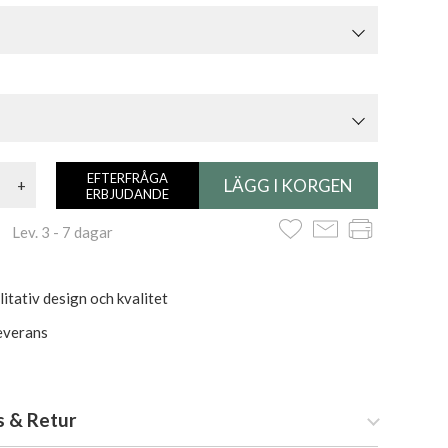
EFTERFRÅGA
+
ERBJUDANDE
 Lev. 3 - 7 dagar
itativ design och kvalitet
everans
s & Retur