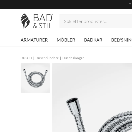
P
ARMATURER
MÖBLER
BADKAR
BELYSNI
DUSCH
Duschtillbehör
Duschslangar