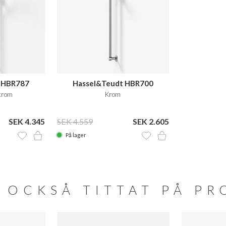
 HBR787
Hassel&Teudt HBR700
krom
Krom
SEK 4.345
SEK 4.559
SEK 2.605
På lager
 OCKSÅ TITTAT PÅ P