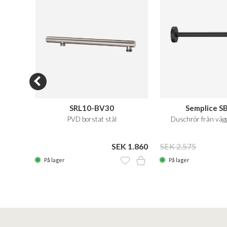
00
SRL10-BV30
Semplice S
PVD borstat stål
Duschrör från väg
 2.605
SEK 1.860
SEK 2.575
På lager
På lager