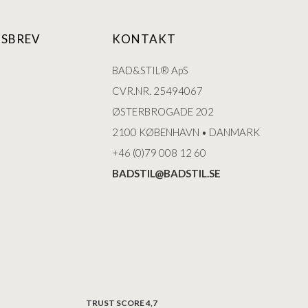
SBREV
KONTAKT
BAD&STIL® ApS
CVR.NR. 25494067
ØSTERBROGADE 202
2100 KØBENHAVN • DANMARK
+46 (0)79 008 12 60
BADSTIL@BADSTIL.SE
TRUST SCORE 4,7