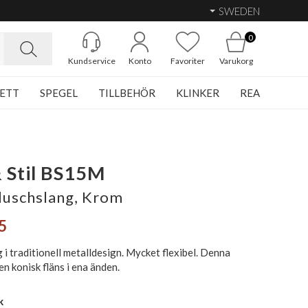
SWEDEN
0
Kundservice
Konto
Favoriter
Varukorg
ETT
SPEGEL
TILLBEHÖR
KLINKER
REA
 Stil BS15M
duschslang, Krom
5
i traditionell metalldesign. Mycket flexibel. Denna
en konisk fläns i ena änden.
k