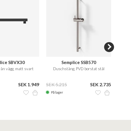
lice SBVX30
Semplice SSB570
H
ån vägg, matt svart
Duschstång, PVD borstat stål
SEK 1.949
SEK 5.215
SEK 2.735
SEK 2
På lager
På la