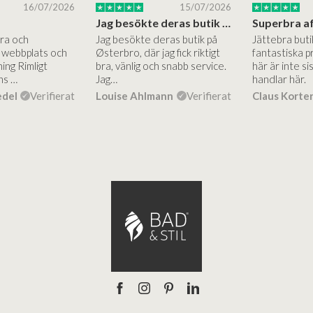
16/07/2026
15/07/2026
Jag besökte deras butik på Østerbro.
Bra och
Jag besökte deras butik på
Jättebra but
g webbplats och
Østerbro, där jag fick riktigt
fantastiska p
ing Rimligt
bra, vänlig och snabb service.
här är inte si
ns …
Jag…
handlar här.
edel
Verifierat
Louise Ahlmann
Verifierat
Claus Korte