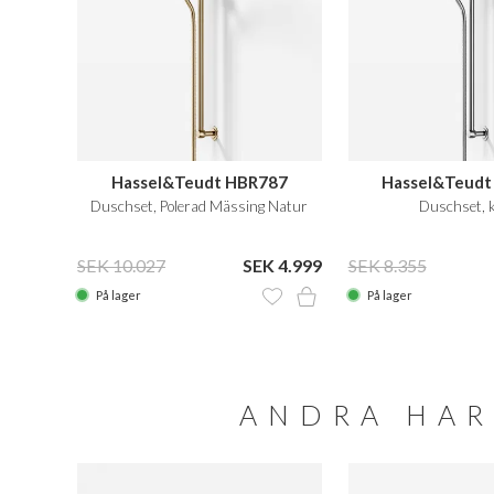
Hassel&Teudt HBR787
Hassel&Teudt
Duschset, Polerad Mässing Natur
Duschset, 
SEK 10.027
SEK 4.999
SEK 8.355
På lager
På lager
ANDRA HAR