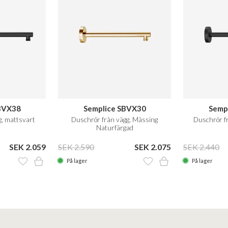
BVX38
Semplice SBVX30
Semp
g, mattsvart
Duschrör från vägg, Mässing
Duschrör fr
Naturfärgad
SEK 2.059
SEK 2.590
SEK 2.075
SEK 2.440
På lager
På lager