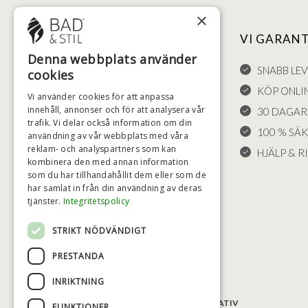
×
NYTTIGA LÄNKAR
VI GARAN
Denna webbplats använder
FÖRSÄLJNINGSVILLKOR
SNABB LE
cookies
LEVERANS OCH RETURER
KÖP ONLI
Vi använder cookies för att anpassa
innehåll, annonser och för att analysera vår
ÅNGRÄTT
30 DAGAR
trafik. Vi delar också information om din
KLAGOMÅL
100 % SÄ
användning av vår webbplats med våra
reklam- och analyspartners som kan
FRAKT
HJÄLP & RI
kombinera den med annan information
COOKIE-INSTÄLLNINGAR
som du har tillhandahållit dem eller som de
har samlat in från din användning av deras
tjänster.
Integritetspolicy
STRIKT NÖDVÄNDIGT
PRESTANDA
INRIKTNING
BETALNINGSALTERNATIV
FUNKTIONER