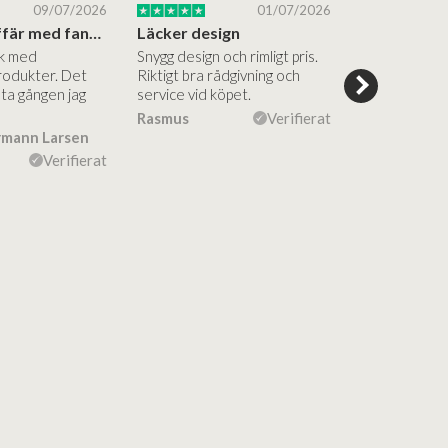
09/07/2026
01/07/2026
Superbra affär med fantastiska produkter
Läcker design
ik med
Snygg design och rimligt pris.
Trevliga och
rodukter. Det
Riktigt bra rådgivning och
hjälpsamma a
sta gången jag
service vid köpet.
vägledning på
Vacker desig
Rasmus
Verifierat
rmann Larsen
Ulla Konner
Verifierat