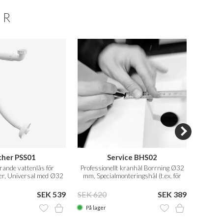
ER
cher PSS01
Service BHS02
rande vattenlås för
Professionellt kranhål Borrning Ø32
Prof
r, Universal med Ø32
mm, Specialmonteringshål (t.ex. för
flexibelt rör
Vola)
SEK 539
SEK 620
SEK 389
SEK 6
På lager
På la