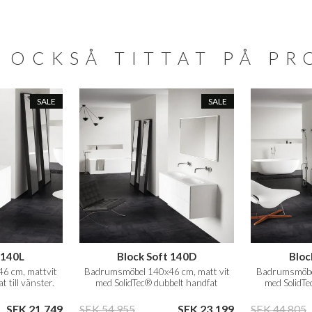
 OCKSÅ TITTAT PÅ P
SALE
SALE
 140L
Block Soft 140D
Bloc
6 cm, mattvit
Badrumsmöbel 140x46 cm, matt vit
Badrumsmöbel
 till vänster.
med SolidTec® dubbelt handfat
med SolidTe
SEK 21.749
SEK 54.955
SEK 23.199
SEK 44.805