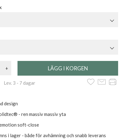
k
+
 Lev. 3 - 7 dagar
d design
lidtec® - ren massiv massiv yta
luemotion soft-close
inns i lager - både för avhämning och snabb leverans