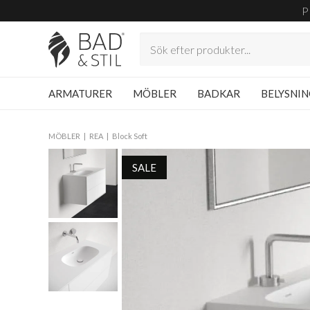
P
ARMATURER
MÖBLER
BADKAR
BELYSNI
MÖBLER
REA
Block Soft
SALE