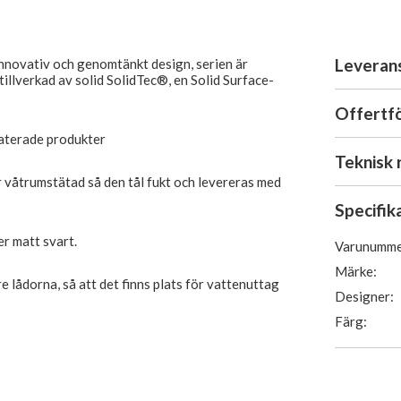
Leveran
innovativ och genomtänkt design, serien är
 tillverkad av solid SolidTec®, en Solid Surface-
Offertf
laterade produkter
Teknisk 
är våtrumstätad så den tål fukt och levereras med
Specifik
er matt svart.
Varunumme
Märke:
e lådorna, så att det finns plats för vattenuttag
Designer:
Färg: