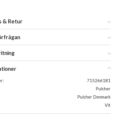
s & Retur
örfrågan
ritning
ationer
r:
715266181
Pulcher
Pulcher Denmark
Vit