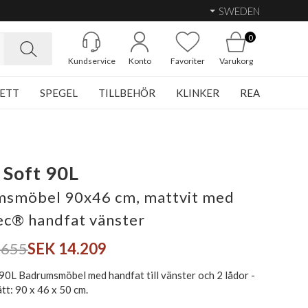
SWEDEN
0
Kundservice
Konto
Favoriter
Varukorg
ETT
SPEGEL
TILLBEHÖR
KLINKER
REA
 Soft 90L
smöbel 90x46 cm, mattvit med
ec® handfat vänster
.655
SEK 14.209
 90L Badrumsmöbel med handfat till vänster och 2 lådor -
tt: 90 x 46 x 50 cm.