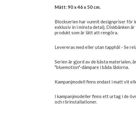
Mått: 90 x 46 x 50 cm.
Blockserien har vunnit designpriser för 
exklusiv in i minsta detalj. Diskbänken är
produkt som är lätt att rengöra.
Levereras med eller utan tapphål - Se re
Serien är gjord av de bästa materialen, 
"bluemotion"-dämpare i båda lådorna.
Kampanjmodell finns endast i matt vit ell
I kampanjmodeller finns ett urtag i de övr
och rörinstallationer.