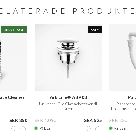
ELATERADE PRODUKT
SMART KÖP
SALE
ite Cleaner
ArkiLife® ABV03
Pul
.
Universal Clic Clac avloppsventil,
Platsbespa
Krom
badrumsmöble
mm. 
SEK 350
SEK 1.090
SEK 525
SEK 720
På lager
På lager