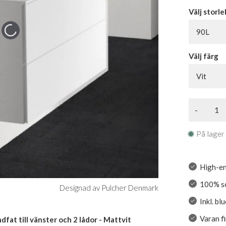
Välj storle
90L
Välj färg
Vit
-
På lager
High-en
100% so
Designad av Pulcher Denmark
Inkl. b
Varan f
at till vänster och 2 lådor - Mattvit