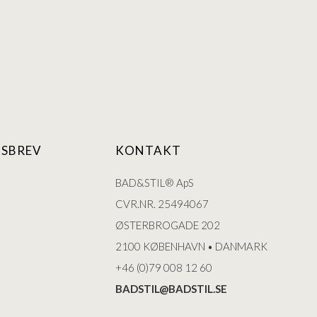
SBREV
KONTAKT
BAD&STIL® ApS
CVR.NR. 25494067
ØSTERBROGADE 202
2100 KØBENHAVN • DANMARK
+46 (0)79 008 12 60
BADSTIL@BADSTIL.SE