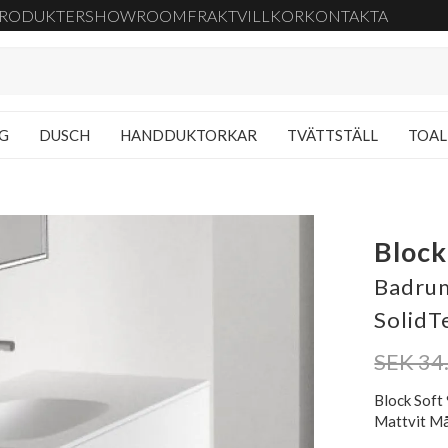
RODUKTER
SHOWROOM
FRAKT
VILLKOR
KONTAKTA
NG
DUSCH
HANDDUKTORKAR
TVÄTTSTÄLL
TOAL
Block
Badrum
SolidT
SEK 34
Block Soft
Mattvit Må