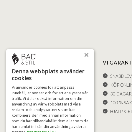
×
NYTTIGA LÄNKAR
VI GARAN
Denna webbplats använder
FÖRSÄLJNINGSVILLKOR
SNABB LE
cookies
LEVERANS OCH RETURER
KÖP ONLI
Vi använder cookies för att anpassa
innehåll, annonser och för att analysera vår
ÅNGRÄTT
30 DAGAR
trafik. Vi delar också information om din
KLAGOMÅL
100 % SÄ
användning av vår webbplats med våra
reklam- och analyspartners som kan
FRAKT
HJÄLP & RI
kombinera den med annan information
COOKIE-INSTÄLLNINGAR
som du har tillhandahållit dem eller som de
har samlat in från din användning av deras