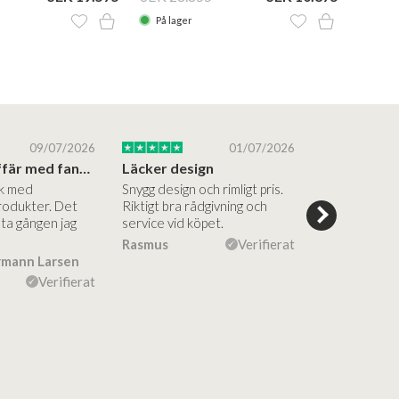
På lager
På la
09/07/2026
01/07/2026
Superbra affär med fantastiska produkter
Läcker design
ik med
Snygg design och rimligt pris.
Trevliga och
rodukter. Det
Riktigt bra rådgivning och
hjälpsamma a
sta gången jag
service vid köpet.
vägledning på
Vacker desig
Rasmus
Verifierat
rmann Larsen
Ulla Konner
Verifierat