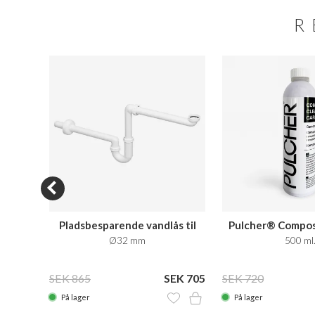
R
SALE
Pladsbesparende vandlås til
Pulcher® Compos
badmøbler
Care
 Matt
Ø32 mm
500 ml
 1.525
SEK 865
SEK 705
SEK 720
På lager
På lager