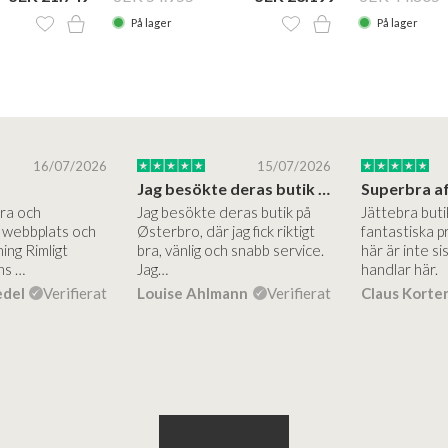
På lager
På lager
16/07/2026
15/07/2026
Jag besökte deras butik på Østerbro.
Bra och
Jag besökte deras butik på
Jättebra but
g webbplats och
Østerbro, där jag fick riktigt
fantastiska p
ing Rimligt
bra, vänlig och snabb service.
här är inte si
ns …
Jag…
handlar här.
edel
Verifierat
Louise Ahlmann
Verifierat
Claus Korte