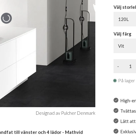
Välj storle
120L
Välj färg
Vit
-
På lager
High-en
Tvättas
Designad av Pulcher Denmark
Lätt at
Exklusiv
fat till vänster och 4 lådor - Mathvid