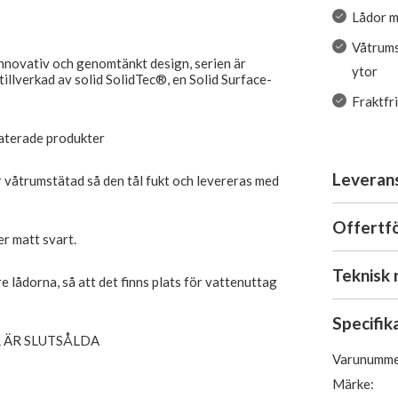
Lådor m
Våtrums
innovativ och genomtänkt design, serien är
ytor
 tillverkad av solid SolidTec®, en Solid Surface-
Fraktfr
laterade produkter
Leveran
är våtrumstätad så den tål fukt och levereras med
Offertf
er matt svart.
Teknisk 
e lådorna, så att det finns plats för vattenuttag
Specifik
 ÄR SLUTSÅLDA
Varunumme
Märke: