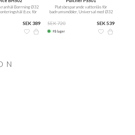
vice BHS02
Pulcher PSS01
t kranhål Borrning Ø32
Platsbesparande vattenlås för
Unive
nteringshål (t.ex. för
badrumsmöbler, Universal med Ø32
Vola)
mm. flexibelt rör
SEK 389
SEK 720
SEK 539
SEK 1
På lager
På la
ION