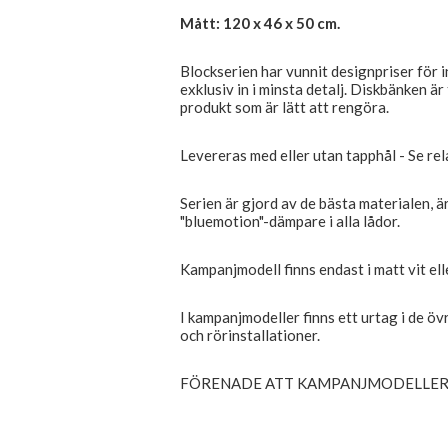
Mått: 120 x 46 x 50 cm.
Blockserien har vunnit designpriser för 
exklusiv in i minsta detalj. Diskbänken är
produkt som är lätt att rengöra.
Levereras med eller utan tapphål - Se re
Serien är gjord av de bästa materialen, 
"bluemotion"-dämpare i alla lådor.
Kampanjmodell finns endast i matt vit ell
I kampanjmodeller finns ett urtag i de övr
och rörinstallationer.
FÖRENADE ATT KAMPANJMODELLER