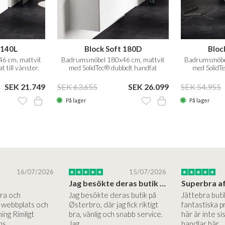
 140L
Block Soft 180D
Bloc
6 cm, mattvit
Badrumsmöbel 180x46 cm, mattvit
Badrumsmöbel
 till vänster.
med SolidTec® dubbelt handfat
med SolidT
SEK 21.749
SEK 63.655
SEK 26.099
SEK 54.955
På lager
På lager
16/07/2026
15/07/2026
Jag besökte deras butik på Østerbro.
Bra och
Jag besökte deras butik på
Jättebra but
g webbplats och
Østerbro, där jag fick riktigt
fantastiska p
ing Rimligt
bra, vänlig och snabb service.
här är inte si
ns …
Jag…
handlar här.