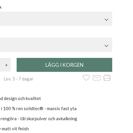
k
+
 Lev. 3 - 7 dagar
d design och kvalitet
 i 100 % ren solidtec® - massiv fast yta
t rengöra - tål skurpulver och avkalkning
 matt vit finish