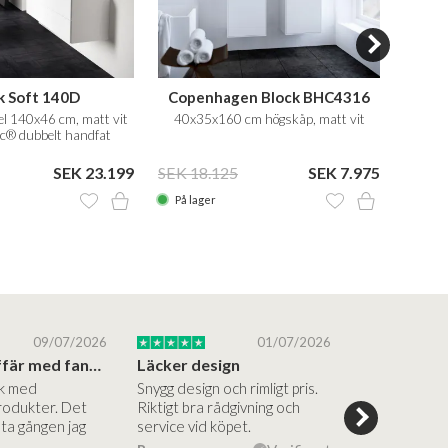
k Soft 140D
Copenhagen Block BHC4316
 140x46 cm, matt vit
40x35x160 cm högskåp, matt vit
Badr
ec® dubbelt handfat
med
SEK 23.199
SEK 18.125
SEK 7.975
SEK 3
På lager
På la
09/07/2026
01/07/2026
Superbra affär med fantastiska produkter
Läcker design
ik med
Snygg design och rimligt pris.
Trevliga och
rodukter. Det
Riktigt bra rådgivning och
hjälpsamma a
sta gången jag
service vid köpet.
vägledning på
Vacker desig