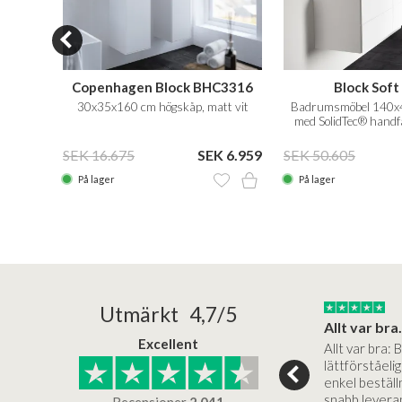
Copenhagen Block BHC3316
Block Soft
attvit
30x35x160 cm högskåp, matt vit
Badrumsmöbel 140x4
med SolidTec® handfat
10.875
SEK 16.675
SEK 6.959
SEK 50.605
På lager
På lager
25/05/2025
30/03/2025
Utmärkt 4,7/5
a in i slutet
Bad&stil var väldigt lätt att arbeta med...
Allt var bra.
Excellent
öre köp,
Bad&stil var verkligen lätt att
Allt var bra: 
ukter, super
arbeta med och tillmötesgick
lättförståeli
köp... Bad og Stil
våra kunders önskemål. Ett
enkel beställn
samtal…
snabb levera