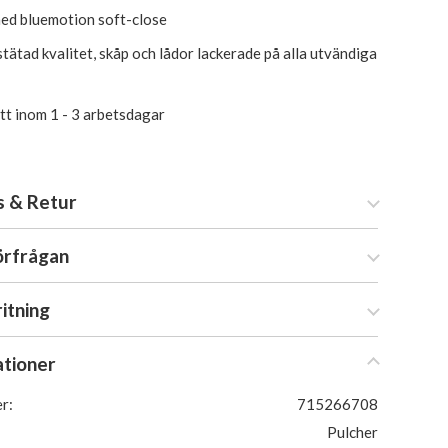
ed bluemotion soft-close
tätad kvalitet, skåp och lådor lackerade på alla utvändiga
itt inom 1 - 3 arbetsdagar
s & Retur
örfrågan
ritning
ationer
r:
715266708
Pulcher