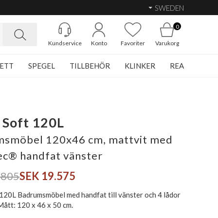
SWEDEN
0
Kundservice
Konto
Favoriter
Varukorg
ETT
SPEGEL
TILLBEHÖR
KLINKER
REA
 Soft 120L
smöbel 120x46 cm, mattvit med
ec® handfat vänster
.805
SEK 19.575
 120L Badrumsmöbel med handfat till vänster och 4 lådor
Mått: 120 x 46 x 50 cm.