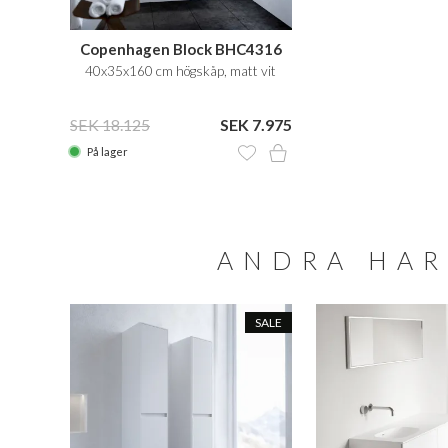
Copenhagen Block BHC4316
40x35x160 cm högskåp, matt vit
SEK 18.125
SEK 7.975
På lager
ANDRA HAR
SALE
SALE