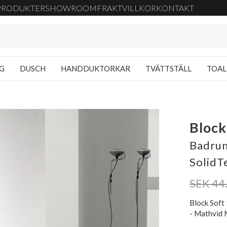
PRODUKTER
SHOWROOM
FRAKT
VILLKOR
KONTAKT
NG
DUSCH
HANDDUKTORKAR
TVÄTTSTÄLL
TOAL
Block
Badrum
SolidT
SEK 44
Block Soft
- Mathvid 