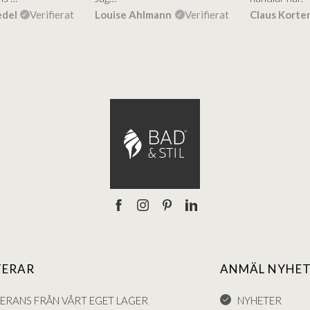
edel
Verifierat
Louise Ahlmann
Verifierat
Claus Korte
TERAR
ANMÄL NYHET
VERANS FRÅN VÅRT EGET LAGER
NYHETER