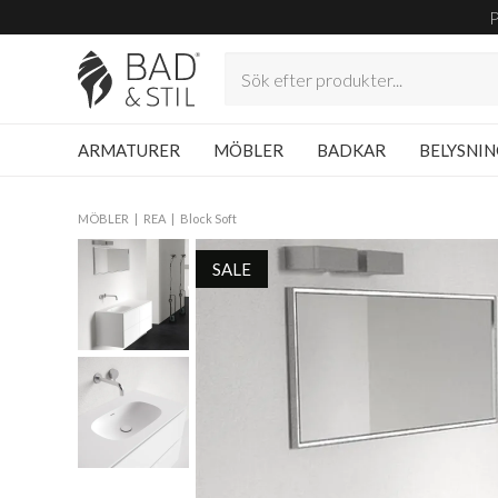
ARMATURER
MÖBLER
BADKAR
BELYSNI
MÖBLER
REA
Block Soft
SALE