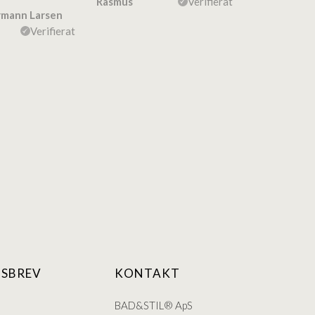
Rasmus
Verifierat
rmann Larsen
Ulla Konner
Verifierat
SBREV
KONTAKT
BAD&STIL® ApS