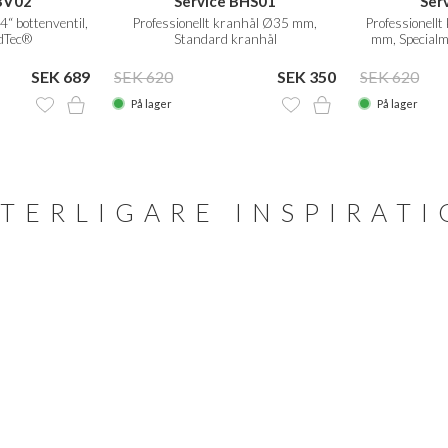
BV02
Service BHS01
Ser
4“ bottenventil,
Professionellt kranhål Ø35 mm,
Professionell
idTec®
Standard kranhål
mm, Specialmo
SEK 689
SEK 620
SEK 350
SEK 620
På lager
På lager
TERLIGARE INSPIRAT