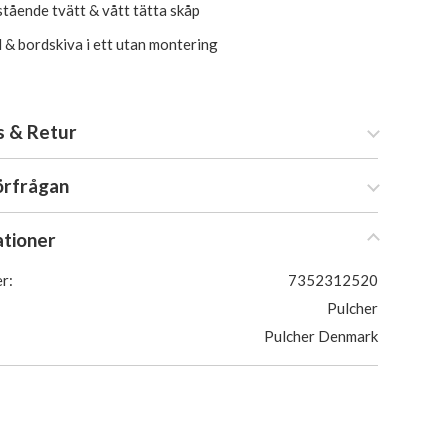
tående tvätt & vått tätta skåp
l & bordskiva i ett utan montering
s & Retur
örfrågan
ationer
r:
7352312520
Pulcher
Pulcher Denmark