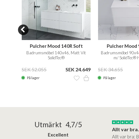
oft
Pulcher Mood 140R Soft
Pulcher Mood 
attvit
Badrumsmöbel 140x46, Matt Vit
Badrumsmöbel 90x46
SolidTec®
m/ SolidTec® 
21.749
SEK 52.055
SEK 24.649
SEK 34.655
På lager
På lager
25/05/2025
30/03/2025
Utmärkt 4,7/5
a in i slutet
Bad&stil var väldigt lätt att arbeta med...
Allt var bra.
Excellent
öre köp,
Bad&stil var verkligen lätt att
Allt var bra: 