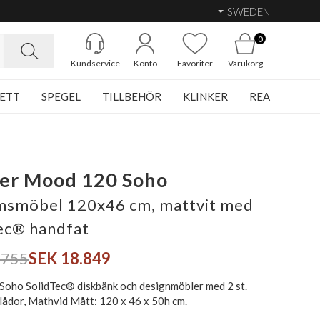
SWEDEN
0
Kundservice
Konto
Favoriter
Varukorg
ETT
SPEGEL
TILLBEHÖR
KLINKER
REA
er Mood 120 Soho
smöbel 120x46 cm, mattvit med
ec® handfat
.755
SEK 18.849
oho SolidTec® diskbänk och designmöbler med 2 st.
lådor, Mathvid Mått: 120 x 46 x 50h cm.