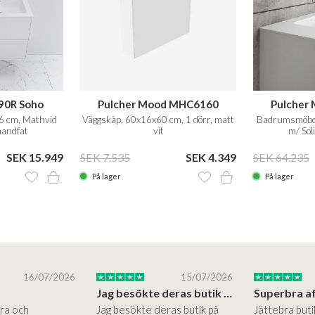
90R Soho
Pulcher Mood MHC6160
Pulcher 
 cm, Mathvid
Väggskåp, 60x16x60 cm, 1 dörr, matt
Badrumsmöbel
handfat
vit
m/ Sol
SEK 15.949
SEK 7.535
SEK 4.349
SEK 64.235
På lager
På lager
16/07/2026
15/07/2026
Jag besökte deras butik på Østerbro.
Bra och
Jag besökte deras butik på
Jättebra but