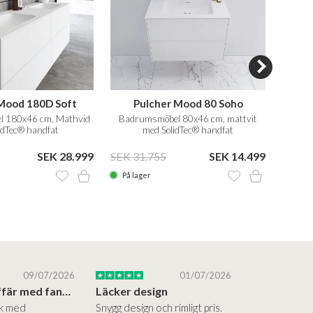
Mood 180D Soft
Pulcher Mood 80 Soho
Pu
 180x46 cm, Mathvid
Badrumsmöbel 80x46 cm, mattvit
Badru
idTec® handfat
med SolidTec® handfat
SEK 28.999
SEK 31.755
SEK 14.499
SEK 6
På lager
På la
09/07/2026
01/07/2026
Superbra affär med fantastiska produkter
Läcker design
ik med
Snygg design och rimligt pris.
Trevliga och