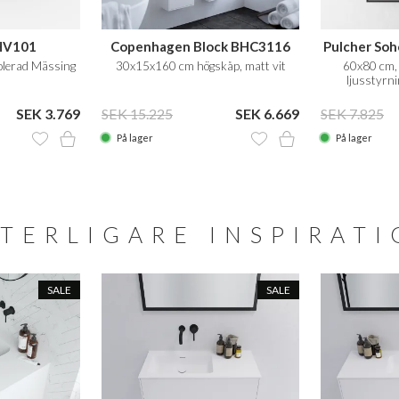
HV101
Copenhagen Block BHC3116
Pulcher Soh
Polerad Mässing
30x15x160 cm högskåp, matt vit
60x80 cm, 
ljusstyrn
SEK 3.769
SEK 15.225
SEK 6.669
SEK 7.825
På lager
På lager
TERLIGARE INSPIRAT
SALE
SALE