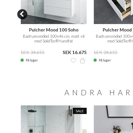
230
Pulcher Mood 100 Soho
Pulcher Mood 
tt vit
Badrumsmöbel 100x46 cm, matt vit
Badrumsmöbel 100x46
med SolidTec® handfat
med SolidTec®
 4.555
SEK 34.655
SEK 16.675
SEK 34.655
På lager
På lager
ANDRA HAR
SALE
SALE