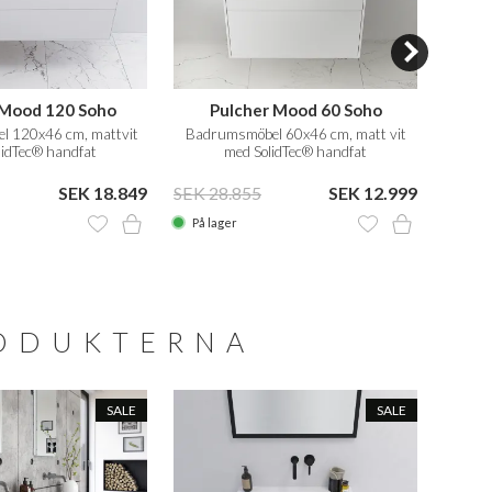
 Mood 120 Soho
Pulcher Mood 60 Soho
Pu
 120x46 cm, mattvit
Badrumsmöbel 60x46 cm, matt vit
Badru
lidTec® handfat
med SolidTec® handfat
SEK 18.849
SEK 28.855
SEK 12.999
SEK 5
På lager
På la
RODUKTERNA
SALE
SALE