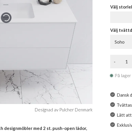
Välj storle
Välj tvätt
Soho
-
På lager
Dansk d
Tvättas
Designad av Pulcher Denmark
Lätt at
Exklusi
 designmöbler med 2 st. push-open lådor,