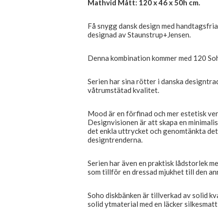
Mathvid Mått: 120 x 46 x 50h cm.
Få snygg dansk design med handtagsfria
designad av Staunstrup+Jensen.
Denna kombination kommer med 120 Soho 
Serien har sina rötter i danska designtra
våtrumstätad kvalitet.
Mood är en förfinad och mer estetisk ve
Designvisionen är att skapa en minimalis
det enkla uttrycket och genomtänkta deta
designtrenderna.
Serien har även en praktisk lådstorlek 
som tillför en dressad mjukhet till den a
Soho diskbänken är tillverkad av solid kv
solid ytmaterial med en läcker silkesmatt 