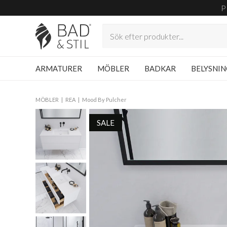
P
ARMATURER
MÖBLER
BADKAR
BELYSNI
MÖBLER
REA
Mood By Pulcher
SALE