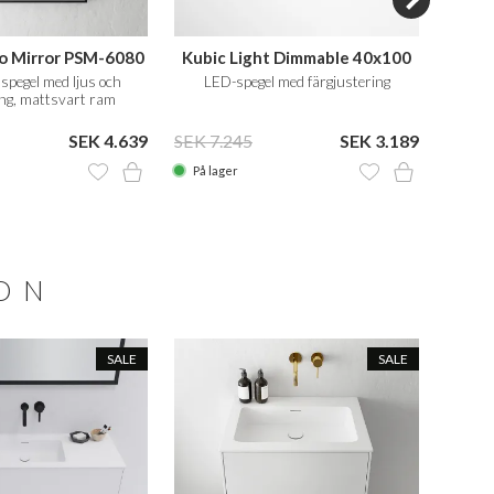
o Mirror PSM-6080
Kubic Light Dimmable 40x100
spegel med ljus och
LED-spegel med färgjustering
Tvä
ing, mattsvart ram
SEK 4.639
SEK 7.245
SEK 3.189
SEK 1
På lager
På la
ION
SALE
SALE