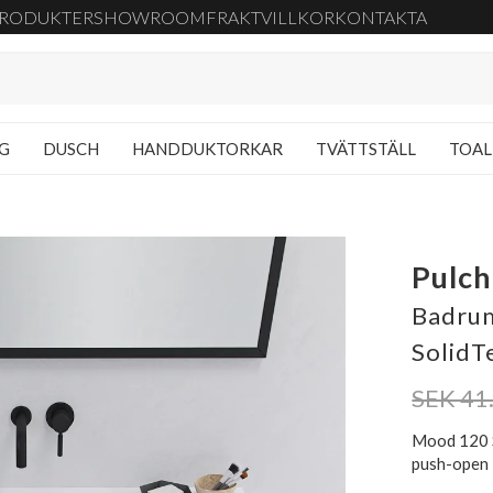
RODUKTER
SHOWROOM
FRAKT
VILLKOR
KONTAKTA
NG
DUSCH
HANDDUKTORKAR
TVÄTTSTÄLL
TOAL
Pulch
Badrum
SolidT
SEK 41
Mood 120 S
push-open 