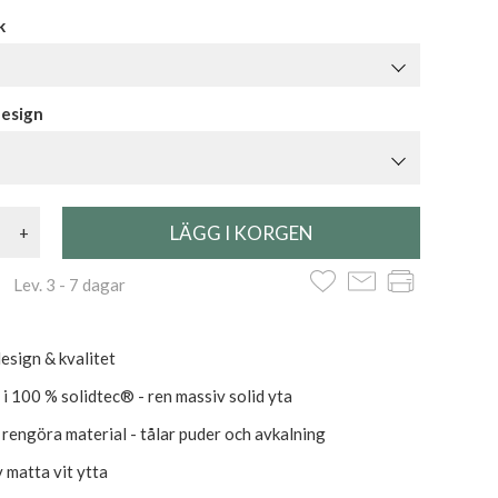
k
design
+
 Lev. 3 - 7 dagar
esign & kvalitet
 i 100 % solidtec® - ren massiv solid yta
t rengöra material - tålar puder och avkalning
v matta vit ytta