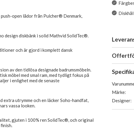
Färgbes
Diskhål
 push-open lådor från Pulcher® Denmark,
design diskbänk i solid Mathvid SolidTec®.
Leveran
ditioner och är gjord i komplett dansk
Offertf
rsion av den tidlösa designade badrumsmöbeln.
Specifik
tisk möbel med smal ram, med tydligt fokus på
ljer i enlighet med de senaste
Varunumme
Märke:
med extra utrymme och en läcker Soho-handfat,
Designer:
nnars vassa looken.
alitet, gjuten i 100% ren SolidTec®, och original
finish.