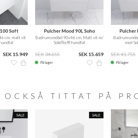
100 Soft
Pulcher Mood 90L Soho
Pulcher
 cm, matt vit
Badrumsmöbel 90x46 cm, Matt vit m/
Badrumsmöbel
 handfat
SolidTec® handfat
med So
SEK 15.949
SEK 34.655
SEK 15.659
SEK 41.755
På lager
På lager
 OCKSÅ TITTAT PÅ P
SALE
SALE