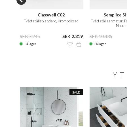
Classwell C02
Semplice S
entil,
Tvättställsblandare, Krompolerad
Tvättställsarmatur, 
Natur
EK 525
SEK 7.245
SEK 2.319
SEK 10.435
På lager
På lager
YT
SALE
SALE