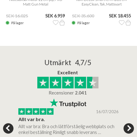
Matt Gun Metal
EasyClean, Tak, Mattsvart
SEK 16.025
SEK 6.959
SEK 35.600
SEK 18.455
På lager
På lager
Utmärkt 4,7/5
Excellent
Recensioner
2.041
/2025
16/07/2026
..
Allt var bra.
Jag
Allt var bra: Bra och lättförståelig webbplats och
Jag 
al…
enkel beställning Rimligt snabb leverans …
rikt