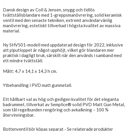
Dansk design av Coll & Jensen, snygg och tidlös
tvättställsblandare med 1-greppsmanövrering, solid keramisk
ventil med den senaste tekniken, extremt användarvänlig
manövrering, estetiskt tillverkad i högsta kvalitet av massiva
material.
Ny SHV501-modell med uppdaterad design för 2022, inklusive
att piputloppet är något upphöjt, vilket gör blandaren mer
praktisk i dagligt bruk, särskilt när den används i samband med
ett mindre tvättställ.
Mått: 4,7 x 14,1 x 14,3 h cm.
Ytbehandling i PVD matt gunmetall.
Ett hållbart val av hög och gedigen kvalitet för det eleganta
badrummet, tillverkat av Semplice® solid PVD Matt Gun Metal,
som tål regelbunden rengöring och avkalkning – 100 %
återvinningsbar.
Bottenventil bör köpas separat - Se relaterade produkter