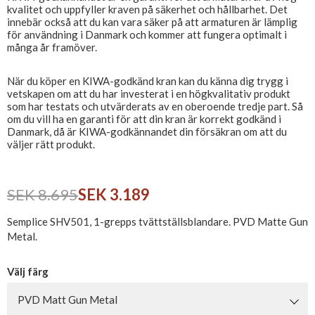
kvalitet och uppfyller kraven på säkerhet och hållbarhet. Det
innebär också att du kan vara säker på att armaturen är lämplig
för användning i Danmark och kommer att fungera optimalt i
många år framöver.
När du köper en KIWA-godkänd kran kan du känna dig trygg i
vetskapen om att du har investerat i en högkvalitativ produkt
som har testats och utvärderats av en oberoende tredje part. Så
om du vill ha en garanti för att din kran är korrekt godkänd i
Danmark, då är KIWA-godkännandet din försäkran om att du
väljer rätt produkt.
SEK 8.695
SEK 3.189
Semplice SHV501, 1-grepps tvättställsblandare. PVD Matte Gun
Metal.
Välj färg
PVD Matt Gun Metal