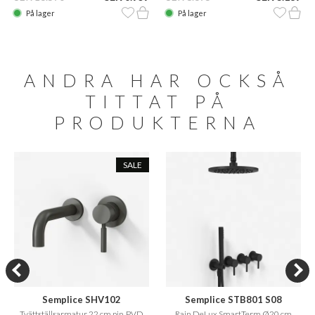
På lager
På lager
ANDRA HAR OCKSÅ
TITTAT PÅ
PRODUKTERNA
SALE
Semplice SHV102
Semplice STB801 S08
Tvättställsarmatur 22 cm pip, PVD
Rain DeLux SmartTerm Ø20 cm