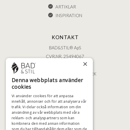
ARTIKLAR
INSPIRATION
KONTAKT
BAD&STIL® ApS
CVR.NR. 25494067
×
ØSTERBROGADE 202
2100 KØBENHAVN • DANMARK
Denna webbplats använder
+46 (0)79 008 12 60
cookies
BADSTIL@BADSTIL.SE
Vi använder cookies för att anpassa
innehåll, annonser och för att analysera vår
trafik. Vi delar också information om din
användning av vår webbplats med våra
HÖGSTA KREDITVÄRDIGHET
reklam- och analyspartners som kan
kombinera den med annan information
som du har tillhandahållit dem eller som de