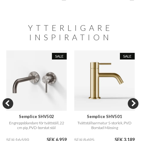
YTTERLIGARE
INSPIRATION
SALE
SALE
Semplice SHV502
Semplice SHV501
Engreppsblandare för tvättställ, 22
Tvättställsarmatur S-storlek, PVD
cm pip, PVD-borstat stål
Borstad Mässing
SEK 16.590
SEK 6.959
SEK 8.695
SEK 3.189