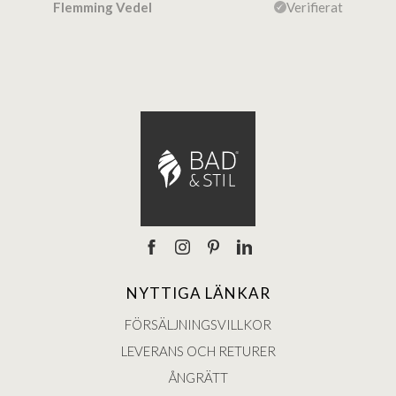
ierat
Flemming Vedel
Verifierat
Lou
NYTTIGA LÄNKAR
FÖRSÄLJNINGSVILLKOR
LEVERANS OCH RETURER
ÅNGRÄTT