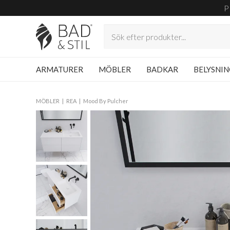
P
ARMATURER
MÖBLER
BADKAR
BELYSNI
MÖBLER
REA
Mood By Pulcher