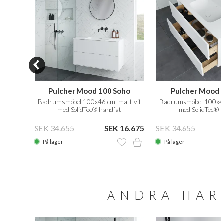
oho
Pulcher Mood 100 Soho
Pulcher Mood 
athvid
Badrumsmöbel 100x46 cm, matt vit
Badrumsmöbel 100x46
med SolidTec® handfat
med SolidTec®
15.949
SEK 34.655
SEK 16.675
SEK 34.655
På lager
På lager
ANDRA HAR