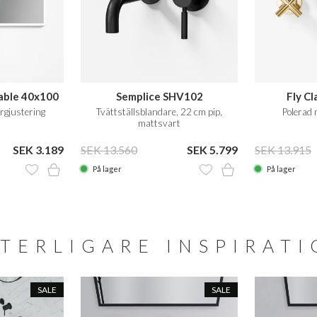
able 40x100
Semplice SHV102
Fly C
rgjustering
Tvättställsblandare, 22 cm pip,
Polerad 
mattsvart
SEK 3.189
SEK 13.560
SEK 5.799
SEK 13.915
På lager
På lager
TERLIGARE INSPIRAT
SALE
SALE