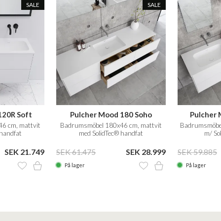
SALE
SALE
120R Soft
Pulcher Mood 180 Soho
Pulcher 
6 cm, mattvit
Badrumsmöbel 180x46 cm, mattvit
Badrumsmöbel
 handfat
med SolidTec® handfat
m/ Sol
SEK 21.749
SEK 61.475
SEK 28.999
SEK 59.885
På lager
På lager