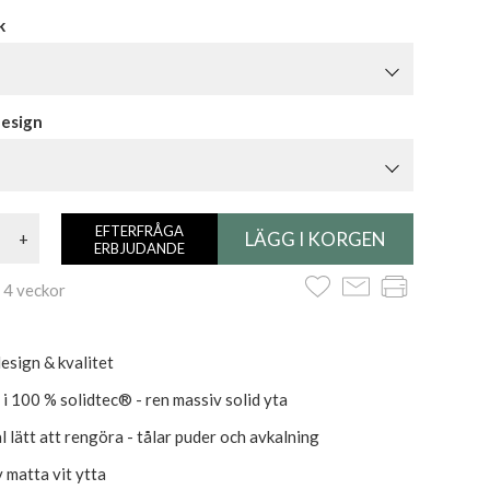
k
design
EFTERFRÅGA
+
ERBJUDANDE
 4 veckor
esign & kvalitet
 i 100 % solidtec® - ren massiv solid yta
l lätt att rengöra - tålar puder och avkalning
v matta vit ytta