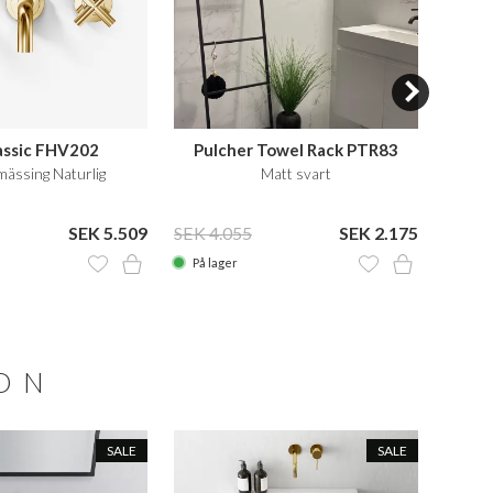
lassic FHV202
Pulcher Towel Rack PTR83
mässing Naturlig
Matt svart
Engrep
SEK 5.509
SEK 4.055
SEK 2.175
SEK 1
På lager
På la
ION
SALE
SALE