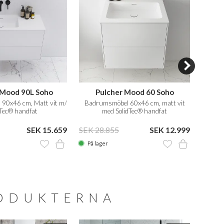
 Mood 90L Soho
Pulcher Mood 60 Soho
Pu
90x46 cm, Matt vit m/
Badrumsmöbel 60x46 cm, matt vit
Badru
dTec® handfat
med SolidTec® handfat
SEK 15.659
SEK 28.855
SEK 12.999
SEK 5
På lager
På la
RODUKTERNA