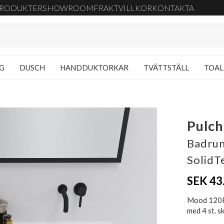
RODUKTER
SHOWROOM
FRAKT
VILLKOR
KONTAKTA
NG
DUSCH
HANDDUKTORKAR
TVÄTTSTÄLL
TOAL
Pulc
Badru
SolidT
SEK 43
Mood 120R 
med 4 st. s