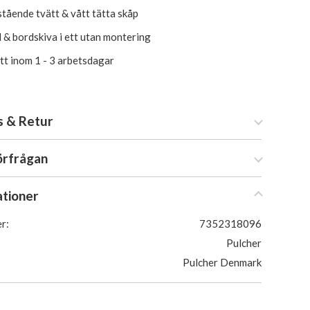
tående tvätt & vått tätta skåp
l & bordskiva i ett utan montering
itt inom 1 - 3 arbetsdagar
s & Retur
örfrågan
ationer
r:
7352318096
Pulcher
Pulcher Denmark