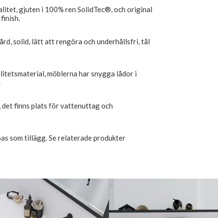
alitet, gjuten i 100% ren SolidTec®, och original
finish.
rd, solid, lätt att rengöra och underhållsfri, tål
litetsmaterial, möblerna har snygga lådor i
.
 det finns plats för vattenuttag och
as som tillägg. Se relaterade produkter