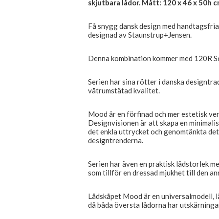
skjutbara lådor. Mått: 120 x 46 x 50h c
Få snygg dansk design med handtagsfria
designad av Staunstrup+Jensen.
Denna kombination kommer med 120R Soh
Serien har sina rötter i danska designtra
våtrumstätad kvalitet.
Mood är en förfinad och mer estetisk ve
Designvisionen är att skapa en minimalis
det enkla uttrycket och genomtänkta deta
designtrenderna.
Serien har även en praktisk lådstorlek 
som tillför en dressad mjukhet till den a
Lådskåpet Mood är en universalmodell, l
då båda översta lådorna har utskärningar