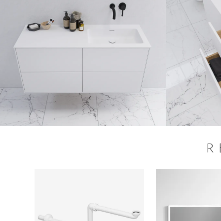
R
SALE