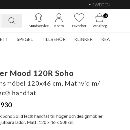
SWEDEN
0
Kundservice
Konto
Favoriter
Varukorg
ETT
SPEGEL
TILLBEHÖR
KLINKER
REA
her Mood 120R Soho
msmöbel 120x46 cm, Mathvid m/
ec® handfat
.930
Soho SolidTec® handfat till höger och designmöbler
kjutbara lådor. Mått: 120 x 46 x 50h cm.