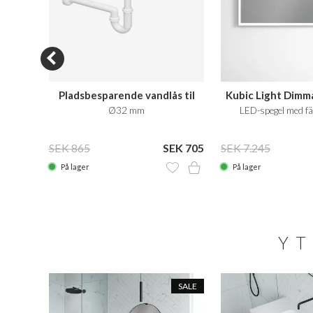
Pladsbesparende vandlås til
Kubic Light Dimm
badmøbler
entil,
Ø32 mm
LED-spegel med fä
EK 525
SEK 865
SEK 705
SEK 7.245
På lager
På lager
YT
SALE
SALE