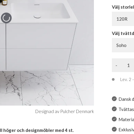
Välj storle
120R
Välj tvätt
Soho
-
Lev. 2 -
Dansk d
Tvättas
Designad av Pulcher Denmark
Materia
Exklusi
l höger och designmöbler med 4 st.