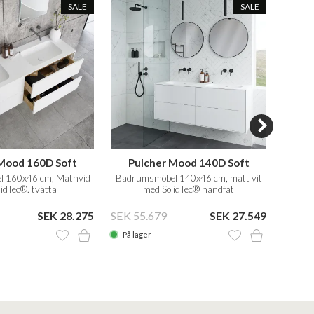
SALE
SALE
Mood 160D Soft
Pulcher Mood 140D Soft
Pu
 160x46 cm, Mathvid
Badrumsmöbel 140x46 cm, matt vit
Badru
idTec®. tvätta
med SolidTec® handfat
SEK 28.275
SEK 55.679
SEK 27.549
SEK 5
På lager
På la