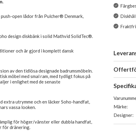
m.
Färgbes
Diskhål
 push-open lådor från Pulcher® Denmark,
Fraktfr
o design diskbänk i solid Mathvid SolidTec®.
ditioner och är gjord i komplett dansk
Leveran
Offertf
rsion av den tidlösa designade badrumsmöbeln.
tisk möbel med smal ram, med tydligt fokus på
ljer i enlighet med de senaste
Specifik
Varunumme
med extra utrymme och en läcker Soho-handfat,
Märke:
nnars vassa looken.
Designer:
ämplig för höger/vänster eller dubbla handfat,
 för dränering.