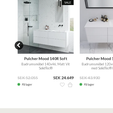
SALE
SALE
ho
Pulcher Mood 140R Soft
Pulcher Mood 
attvit
Badrumsmöbel 140x46, Matt Vit
Badrumsmöbel 120x4
SolidTec®
med SolidTec®
14.499
SEK 52.055
SEK 24.649
SEK 43.930
På lager
På lager