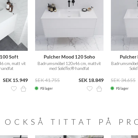
100 Soft
Pulcher Mood 120 Soho
Pulcher
 cm, matt vit
Badrumsmöbel 120x46 cm, mattvit
Badrumsmöbel 
 handfat
med SolidTec® handfat
Soli
SEK 15.949
SEK 41.755
SEK 18.849
SEK 34.655
På lager
På lager
 OCKSÅ TITTAT PÅ P