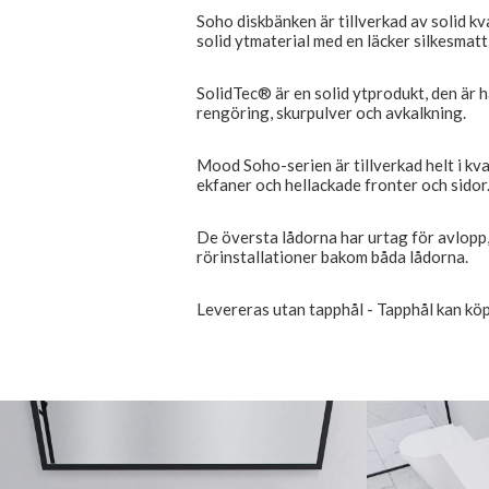
Soho diskbänken är tillverkad av solid kv
solid ytmaterial med en läcker silkesmatt 
SolidTec® är en solid ytprodukt, den är hå
rengöring, skurpulver och avkalkning.
Mood Soho-serien är tillverkad helt i kva
ekfaner och hellackade fronter och sidor
De översta lådorna har urtag för avlopp,
rörinstallationer bakom båda lådorna.
Levereras utan tapphål - Tapphål kan köp