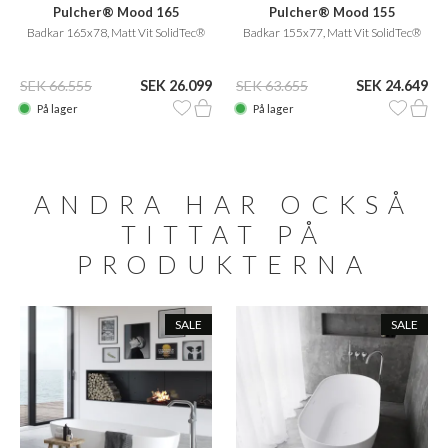
Pulcher® Mood 165
Pulcher® Mood 155
Badkar 165x78, Matt Vit SolidTec®
Badkar 155x77, Matt Vit SolidTec®
SEK 66.555
SEK 26.099
SEK 63.655
SEK 24.649
På lager
På lager
ANDRA HAR OCKSÅ
TITTAT PÅ
PRODUKTERNA
SALE
SALE