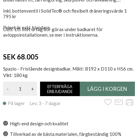
Inkl. bottenventil i SolidTec® och flexibelt dräneringsvärde 1
795 kr
Priset är exkl. blandare.
OBS: Ett litet urtag bör göras under badkaret för
avloppsinstallationen, se mer i instruktionerna.
SEK 68.005
Spazio - Fristående designbadkar. Mått: B192 x D110 x H56 cm.
Vikt: 180 kg
EFTERFRÅGA
-
+
ERBJUDANDE
På lager Lev. 3 - 7 dagar
High-end design och kvalitet
Tillverkad av de bästa materialen, färgbeständig 100%