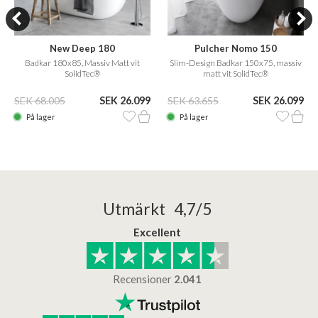
New Deep 180
Pulcher Nomo 150
Badkar 180x85, Massiv Matt vit
Slim-Design Badkar 150x75, massiv
SolidTec®
matt vit SolidTec®
SEK 68.005
SEK 26.099
SEK 63.655
SEK 26.099
På lager
På lager
Utmärkt 4,7/5
Excellent
Recensioner
2.041