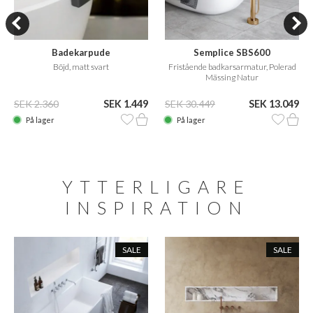
Badekarpude
Semplice SBS600
Böjd, matt svart
Fristående badkarsarmatur, Polerad
Mässing Natur
SEK 2.360
SEK 1.449
SEK 30.449
SEK 13.049
På lager
På lager
YTTERLIGARE
INSPIRATION
SALE
SALE