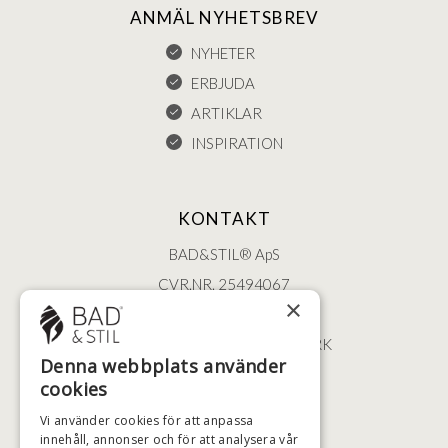
ANMÄL NYHETSBREV
NYHETER
ERBJUDA
ARTIKLAR
INSPIRATION
KONTAKT
BAD&STIL® ApS
CVR.NR. 25494067
×
ØSTERBROGADE 202
2100 KØBENHAVN • DANMARK
Denna webbplats använder
+46 (0)79 008 12 60
cookies
BADSTIL@BADSTIL.SE
Vi använder cookies för att anpassa
innehåll, annonser och för att analysera vår