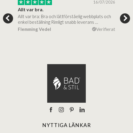
/2025
16/07/2026
..
Allt var bra.
Jag
Allt var bra: Bra och lättförståelig webbplats och
Jag 
al…
enkel beställning Rimligt snabb leverans …
rikt
ierat
Flemming Vedel
Verifierat
Lou
NYTTIGA LÄNKAR