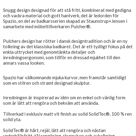
Snygg design designad för att stå fritt, kombinerat med gedigna
och vackra material och gott hantverk, det är ledorden för
Spazio, en del av badkarsserien skapad av Staunstrup+Jensen i
samarbete med möbeltillverkaren Pulcher®.
Pulchers design har rötter i dansk designtradition och är en ny
tolkning av det klassiska badkaret. Det är ett tydligt fokus på det
enkla uttrycket med genomtänkta detaljer och
inredningsergonomi, som tillför en dressad mjukhet till den
annars vassa looken.
Spazio har välkomnande mjuka kurvor, men framstår samtidigt
som en stilren och stramt designad skulptur.
Inredningen är inspirerad av idén om en enkel och vänlig form
som är lätt att rengöra och bekväm att använda.
Tillverkad i exklusiv matt vit finish av solid SolidTec®, 100 % ren
solid yta.
SolidTec® är hårt, rejäl, lätt att rengöra och nästan
underhållsfritt, tål rengöring, skurpulver och avkalkning.