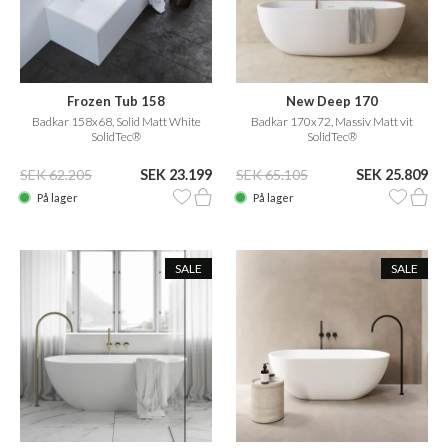
Frozen Tub 158
New Deep 170
Badkar 158x68, Solid Matt White
Badkar 170x72, Massiv Matt vit
SolidTec®
SolidTec®
SEK 62.205
SEK 23.199
SEK 65.105
SEK 25.809
På lager
På lager
SALE
SALE