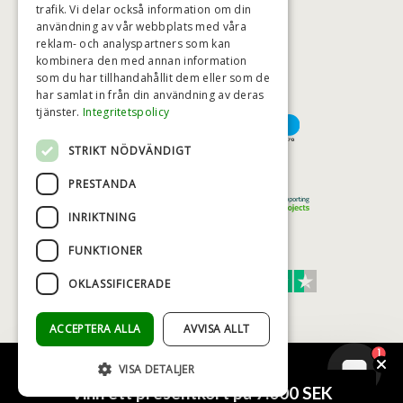
trafik. Vi delar också information om din
användning av vår webbplats med våra
HÖGSTA KREDITVÄRDIGHET
reklam- och analyspartners som kan
kombinera den med annan information
som du har tillhandahållit dem eller som de
har samlat in från din användning av deras
BETALNINGSALTERNATIV
tjänster.
Integritetspolicy
STRIKT NÖDVÄNDIGT
TRYGG OCH SÄKER E-HANDEL
PRESTANDA
INRIKTNING
FUNKTIONER
TRUST SCORE 4,7
OKLASSIFICERADE
Excellent
ACCEPTERA ALLA
AVVISA ALLT
1
VISA DETALJER
© COPYRIGHT - BAD&STIL® ApS 2026
Vinn ett presentkort på 7.000 SEK