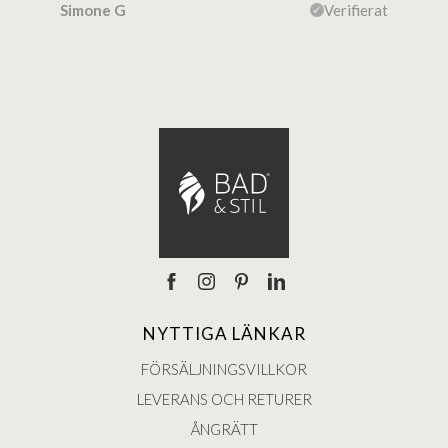
ierat
Simone G
Verifierat
Lise
NYTTIGA LÄNKAR
FÖRSÄLJNINGSVILLKOR
LEVERANS OCH RETURER
ÅNGRÄTT