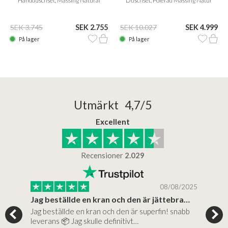
Handduschset, Mässing Natural
Duschset, Polerad Mässing Natur
SEK 3.745
SEK 2.755
SEK 10.027
SEK 4.999
På lager
På lager
Utmärkt 4,7/5
Excellent
Recensioner
2.029
/2025
08/08/2025
..
Jag beställde en kran och den är jättebra…
Supe
Jag beställde en kran och den är superfin! snabb
Supe
al…
leverans 📦 Jag skulle definitivt…
(mit