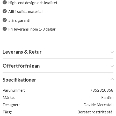
High-end design och kvalitet
Allt i solida material
5 års garanti
Fri leverans inom 1-3 dagar
Leverans & Retur
Offertförfrågan
Specifikationer
Varunummer:
7352310358
Märke:
Fantini
Designer:
Davide Mercatali
Färg:
Borstat rostfritt stål