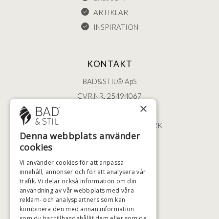
ARTIKLAR
INSPIRATION
KONTAKT
BAD&STIL® ApS
CVR.NR. 25494067
×
ØSTERBROGADE 202
2100 KØBENHAVN • DANMARK
Denna webbplats använder
+46 (0)79 008 12 60
cookies
BADSTIL@BADSTIL.SE
Vi använder cookies för att anpassa
innehåll, annonser och för att analysera vår
trafik. Vi delar också information om din
användning av vår webbplats med våra
HÖGSTA KREDITVÄRDIGHET
reklam- och analyspartners som kan
kombinera den med annan information
som du har tillhandahållit dem eller som de