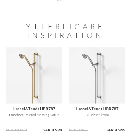
YTTERLIGARE
INSPIRATION
Hassel&Teudt HBR787
Hassel&Teudt HBR787
Duschset, Polerad Mässing Natur
Duschset, krom
SEK 10.027
SEK 4.999
SEK 8.355
SEK 4.345