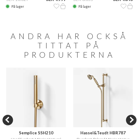
På lager
På lager
ANDRA HAR OCKSÅ
TITTAT PÅ
PRODUKTERNA
Semplice SSH210
Hassel&Teudt HBR787