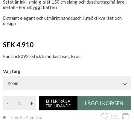
Setet är inkl. smidig, slät 150 cm slang och duschuttag/hållare i
metall - För inbyggt batteri
Extremt elegant och utmärkt handdusch i utsökt kvalitet och
design
SEK 4.910
Fantini 8093 -Stick handduschset, Krom
Välj färg
Krom
EFTERFRÅGA
-
+
ERBJUDANDE
Lev. 2 - 4 veckor