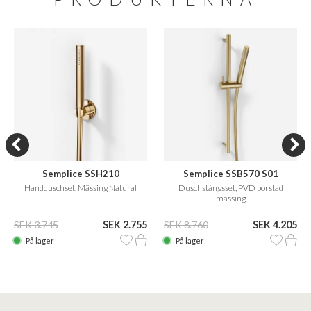
Semplice SSH210
Semplice SSB570 S01
Handduschset, Mässing Natural
Duschstångsset, PVD borstad
mässing
SEK 3.745
SEK 2.755
SEK 8.760
SEK 4.205
På lager
På lager