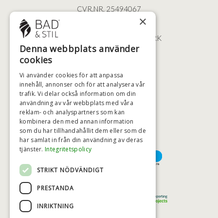
CVR.NR. 25494067
×
ØSTERBROGADE 202
2100 KØBENHAVN • DANMARK
Denna webbplats använder
+46 (0)79 008 12 60
cookies
BADSTIL@BADSTIL.SE
Vi använder cookies för att anpassa
innehåll, annonser och för att analysera vår
trafik. Vi delar också information om din
användning av vår webbplats med våra
HÖGSTA KREDITVÄRDIGHET
reklam- och analyspartners som kan
kombinera den med annan information
som du har tillhandahållit dem eller som de
har samlat in från din användning av deras
BETALNINGSALTERNATIV
tjänster.
Integritetspolicy
STRIKT NÖDVÄNDIGT
TRYGG OCH SÄKER E-HANDEL
PRESTANDA
INRIKTNING