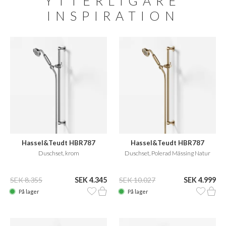
YTTERLIGARE
INSPIRATION
Hassel&Teudt HBR787
Hassel&Teudt HBR787
Duschset, krom
Duschset, Polerad Mässing Natur
SEK 8.355
SEK 4.345
SEK 10.027
SEK 4.999
På lager
På lager