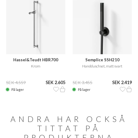
Hassel&Teudt HBR700
Semplice SSH210
Krom
Handduschset, matt svart
SEK 4.559
SEK 2.605
SEK 3.455
SEK 2.419
På lager
På lager
ANDRA HAR OCKSÅ
TITTAT PÅ
PRODUKTERNA