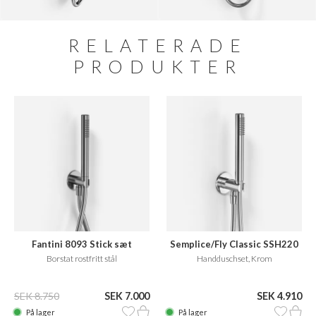
RELATERADE
PRODUKTER
Fantini 8093 Stick sæt
Semplice/Fly Classic SSH220
Borstat rostfritt stål
Handduschset, Krom
SEK 8.750
SEK 7.000
SEK 4.910
På lager
På lager