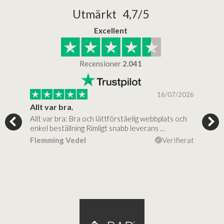
Utmärkt 4,7/5
Excellent
Recensioner
2.041
/2025
16/07/2026
..
Allt var bra.
Jag
Allt var bra: Bra och lättförståelig webbplats och
Jag 
al…
enkel beställning Rimligt snabb leverans …
rikt
ierat
Flemming Vedel
Verifierat
Lou