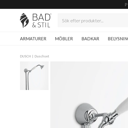
P
ARMATURER
MÖBLER
BADKAR
BELYSNI
DUSCH
Duschset