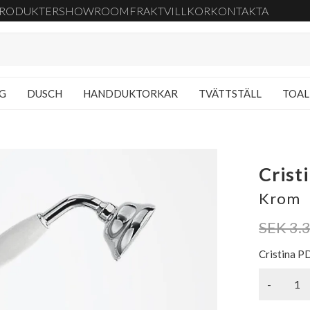
RODUKTER
SHOWROOM
FRAKT
VILLKOR
KONTAKTA
NG
DUSCH
HANDDUKTORKAR
TVÄTTSTÄLL
TOAL
Crist
Krom
SEK 3.
Cristina P
-