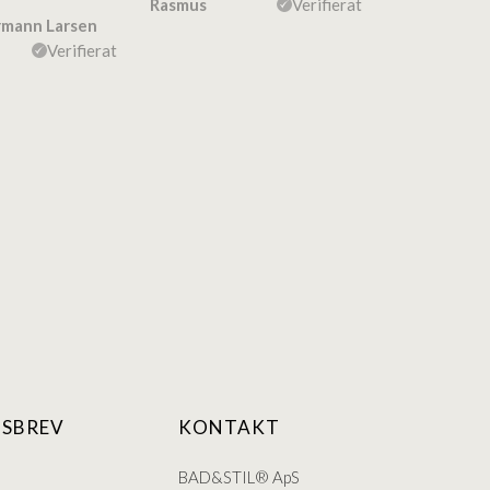
Rasmus
Verifierat
rmann Larsen
Ulla Konner
Verifierat
SBREV
KONTAKT
BAD&STIL® ApS