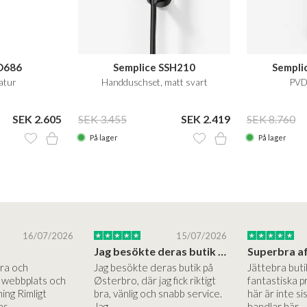
PD686
Semplice SSH210
Sempli
atur
Handduschset, matt svart
PVD 
SEK 2.605
SEK 3.455
SEK 2.419
SEK 8.760
På lager
På lager
16/07/2026
15/07/2026
Jag besökte deras butik på Østerbro.
Bra och
Jag besökte deras butik på
Jättebra but
g webbplats och
Østerbro, där jag fick riktigt
fantastiska p
ing Rimligt
bra, vänlig och snabb service.
här är inte si
ns …
Jag…
handlar här.