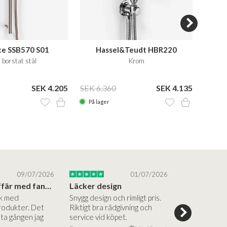
ce SSB570 S01
Hassel&Teudt HBR220
H
borstat stål
Krom
SEK 4.205
SEK 6.360
SEK 4.135
SEK 8
På lager
På la
09/07/2026
01/07/2026
Superbra affär med fantastiska produkter
Läcker design
ik med
Snygg design och rimligt pris.
Trevliga och
rodukter. Det
Riktigt bra rådgivning och
hjälpsamma a
sta gången jag
service vid köpet.
vägledning på
Vacker desig