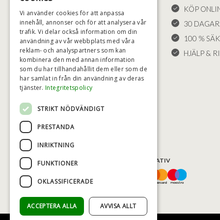
LEVERANS OCH RETURER
KÖP ONLI
Vi använder cookies för att anpassa
innehåll, annonser och för att analysera vår
ÅNGRÄTT
30 DAGAR
trafik. Vi delar också information om din
KLAGOMÅL
100 % SÄ
användning av vår webbplats med våra
reklam- och analyspartners som kan
FRAKT
HJÄLP & RI
kombinera den med annan information
COOKIE-INSTÄLLNINGAR
som du har tillhandahållit dem eller som de
har samlat in från din användning av deras
tjänster.
Integritetspolicy
STRIKT NÖDVÄNDIGT
PRESTANDA
INRIKTNING
BETALNINGSALTERNATIV
FUNKTIONER
OKLASSIFICERADE
ACCEPTERA ALLA
AVVISA ALLT