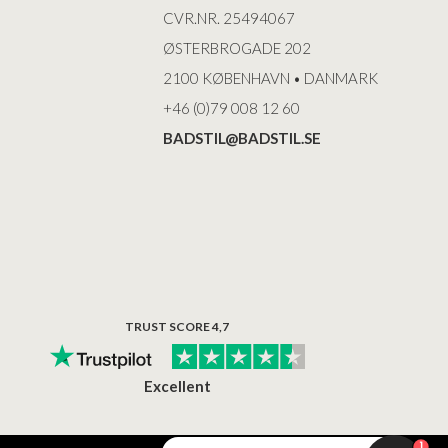
CVR.NR. 25494067
ØSTERBROGADE 202
2100 KØBENHAVN • DANMARK
+46 (0)79 008 12 60
BADSTIL@BADSTIL.SE
TRUST SCORE 4,7
Excellent
1