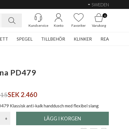
SWEDEN
0
Kundservice
Konto
Favoriter
Varukorg
ETT
SPEGEL
TILLBEHÖR
KLINKER
REA
ina PD479
315
SEK 2.460
D479 Klassisk anti-kalk handdusch med flexibel slang
+