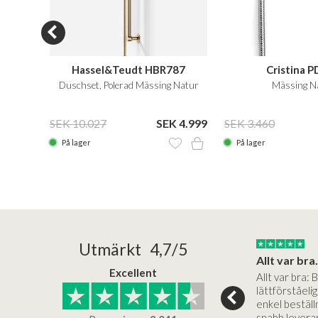
Hassel&Teudt HBR787
Cristina 
mässing
Duschset, Polerad Mässing Natur
Mässing N
 2.899
SEK 10.027
SEK 4.999
SEK 3.460
På lager
På lager
25/05/2025
30/03/2025
Utmärkt 4,7/5
a in i slutet
Bad&stil var väldigt lätt att arbeta med...
Allt var bra.
Excellent
öre köp,
Bad&stil var verkligen lätt att
Allt var bra: 
ukter, super
arbeta med och tillmötesgick
lättförståeli
köp... Bad og Stil
våra kunders önskemål. Ett
enkel beställn
samtal…
snabb levera