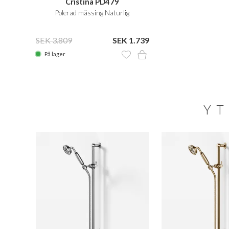
Cristina PD479
Polerad mässing Naturlig
SEK 3.809
SEK 1.739
På lager
YT