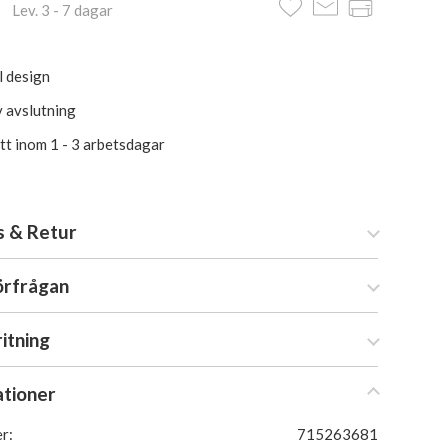
 Lev. 3 - 7 dagar
l design
v avslutning
itt inom 1 - 3 arbetsdagar
s & Retur
örfrågan
ritning
ationer
r:
715263681