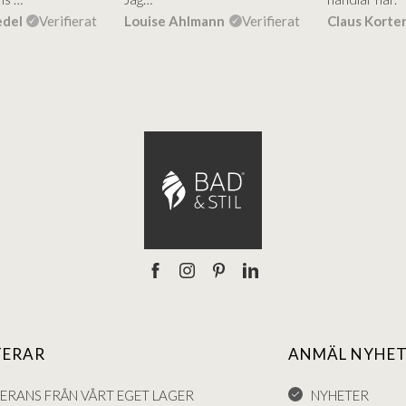
edel
Verifierat
Louise Ahlmann
Verifierat
Claus Korte
TERAR
ANMÄL NYHET
VERANS FRÅN VÅRT EGET LAGER
NYHETER