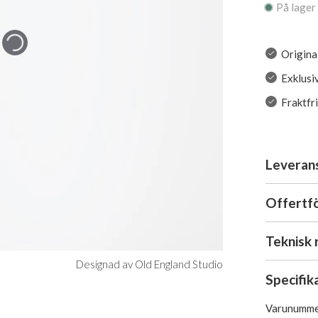
På lager
Origina
Exklusi
Fraktfr
Leveran
Offertf
Teknisk 
Designad av Old England Studio
Specifik
Varunumme