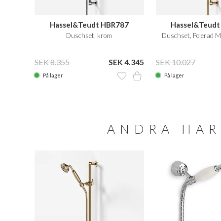
Hassel&Teudt HBR787
Hassel&Teudt
Duschset, krom
Duschset, Polerad 
SEK 8.355
SEK 4.345
SEK 10.027
På lager
På lager
ANDRA HAR