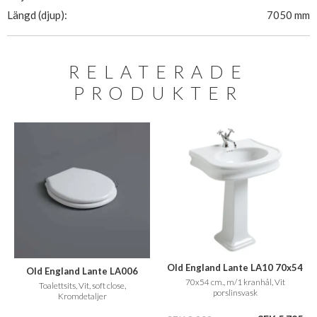
Längd (djup):
7050 mm
RELATERADE
PRODUKTER
Old England Lante LA10 70x54
Old England Lante LA006
cm., m/1 hanehul
70x54 cm., m/1 kranhål, Vit
Toalettsits, Vit, soft close,
porslinsvask
Kromdetaljer