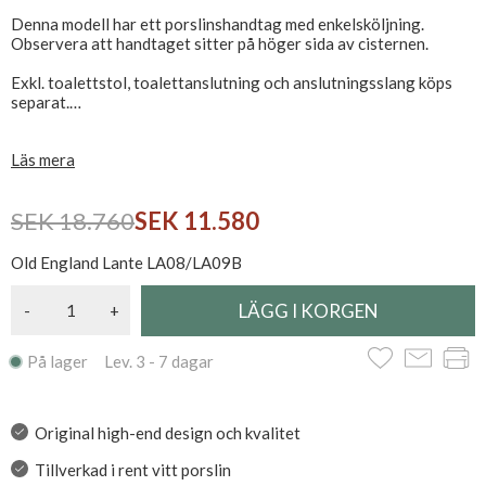
Denna modell har ett porslinshandtag med enkelsköljning.
Observera att handtaget sitter på höger sida av cisternen.
Exkl. toalettstol, toalettanslutning och anslutningsslang köps
separat.
Toaletten levereras omonterad.
Läs mera
Se hela vårt toalettsortiment här
SEK 18.760
SEK 11.580
Old England Lante LA08/LA09B
-
+
På lager Lev. 3 - 7 dagar
Original high-end design och kvalitet
Tillverkad i rent vitt porslin