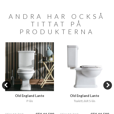
ANDRA HAR OCKSÅ
TITTAT PÅ
PRODUKTERNA
Old England Lante
Old England Lante
LA08/LA09B
LA07/LA09B
P-lås
Toalett, dolt S-lås