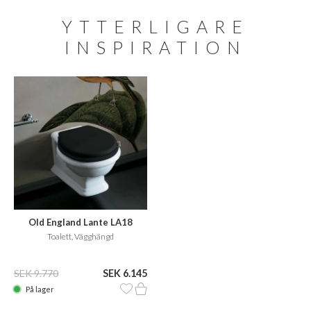
YTTERLIGARE
INSPIRATION
Old England Lante LA18
Toalett, Vägghängd
SEK 9.770
SEK 6.145
På lager