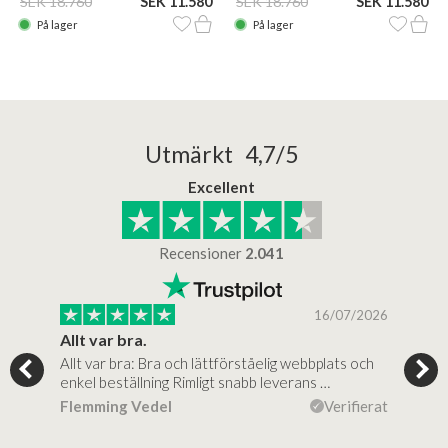
SEK 18.760
SEK 11.580
SEK 18.760
SEK 11.580
På lager
På lager
Utmärkt 4,7/5
Excellent
Recensioner
2.041
/2025
16/07/2026
..
Allt var bra.
Jag
Allt var bra: Bra och lättförståelig webbplats och
Jag 
al…
enkel beställning Rimligt snabb leverans …
rikt
ierat
Flemming Vedel
Verifierat
Lou