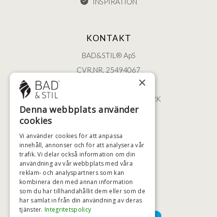
INSPIRATION
KONTAKT
BAD&STIL® ApS
CVR.NR. 25494067
×
ØSTERBROGADE 202
2100 KØBENHAVN • DANMARK
Denna webbplats använder
+46 (0)79 008 12 60
cookies
BADSTIL@BADSTIL.SE
Vi använder cookies för att anpassa
innehåll, annonser och för att analysera vår
trafik. Vi delar också information om din
användning av vår webbplats med våra
HÖGSTA KREDITVÄRDIGHET
reklam- och analyspartners som kan
kombinera den med annan information
som du har tillhandahållit dem eller som de
har samlat in från din användning av deras
BETALNINGSALTERNATIV
tjänster.
Integritetspolicy