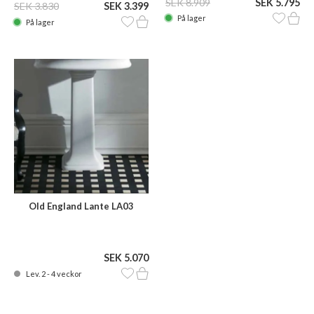
SEK 8.909
SEK 5.795
SEK 3.830
SEK 3.399
På lager
På lager
Old England Lante LA03
SEK 5.070
Lev. 2 - 4 veckor