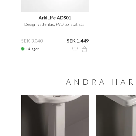
ArkiLife ADS01
Design vattenlås, PVD borstat stål
SEK 3.040
SEK 1.449
På lager
ANDRA HAR