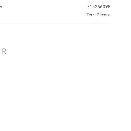
r:
715266098
Terri Pecora
ER