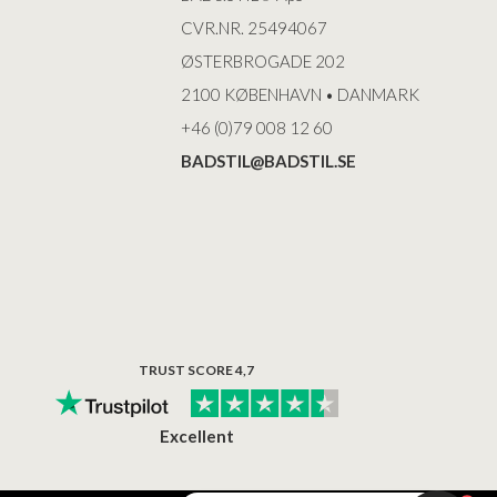
CVR.NR. 25494067
ØSTERBROGADE 202
2100 KØBENHAVN • DANMARK
+46 (0)79 008 12 60
BADSTIL@BADSTIL.SE
TRUST SCORE 4,7
Excellent