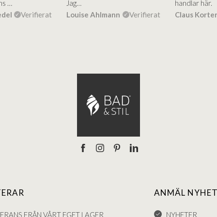
ns …
Jag…
handlar här.
edel
Verifierat
Louise Ahlmann
Verifierat
Claus Korte
TERAR
ANMÄL NYHET
VERANS FRÅN VÅRT EGET LAGER
NYHETER