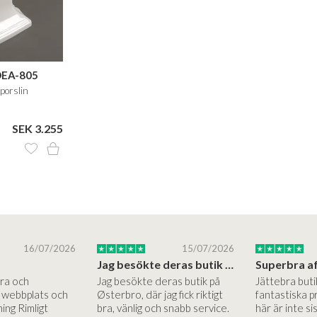
OEA-805
 porslin
SEK 3.255
16/07/2026
15/07/2026
Jag besökte deras butik på Østerbro.
Bra och
Jag besökte deras butik på
Jättebra but
g webbplats och
Østerbro, där jag fick riktigt
fantastiska p
ing Rimligt
bra, vänlig och snabb service.
här är inte si