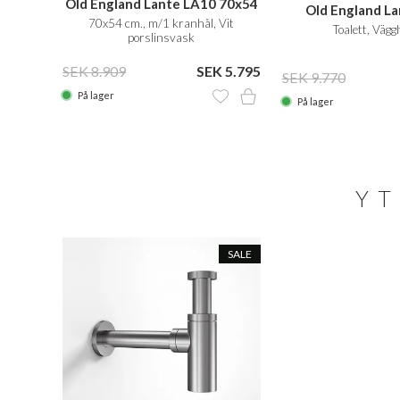
Old England Lante LA10 70x54
Old England L
cm., m/1 hanehul
70x54 cm., m/1 kranhål, Vit
Toalett, Väg
porslinsvask
SEK 8.909
SEK 5.795
SEK 9.770
På lager
På lager
YT
SALE