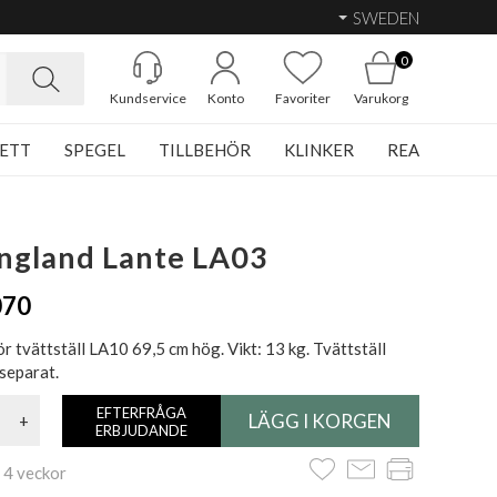
SWEDEN
0
Kundservice
Konto
Favoriter
Varukorg
ETT
SPEGEL
TILLBEHÖR
KLINKER
REA
ngland Lante LA03
070
ör tvättställ LA10 69,5 cm hög. Vikt: 13 kg. Tvättställ
separat.
EFTERFRÅGA
+
ERBJUDANDE
 4 veckor