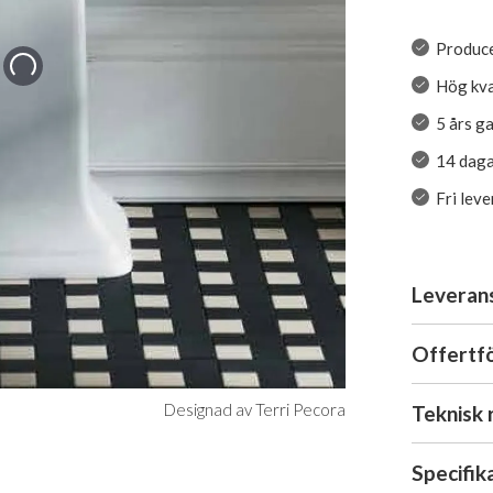
Produce
Hög kva
5 års g
14 daga
Fri lev
Leveran
Offertf
Designad av Terri Pecora
Teknisk 
Specifik