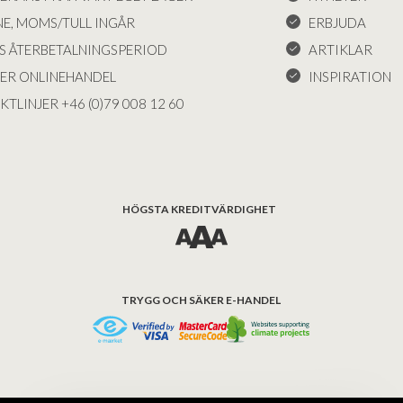
NE, MOMS/TULL INGÅR
ERBJUDA
S ÅTERBETALNINGSPERIOD
ARTIKLAR
KER ONLINEHANDEL
INSPIRATION
KTLINJER +46 (0)79 008 12 60
HÖGSTA KREDITVÄRDIGHET
TRYGG OCH SÄKER E-HANDEL