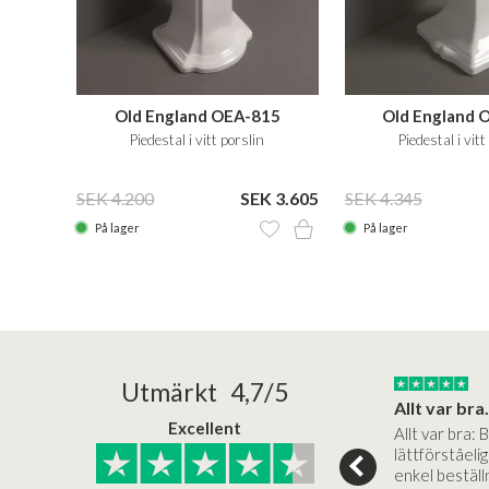
Old England OEA-815
Old England 
Piedestal i vitt porslin
Piedestal i vitt
SEK 4.200
SEK 3.605
SEK 4.345
På lager
På lager
25/05/2025
30/03/2025
Utmärkt 4,7/5
a in i slutet
Bad&stil var väldigt lätt att arbeta med...
Allt var bra.
Excellent
öre köp,
Bad&stil var verkligen lätt att
Allt var bra: 
ukter, super
arbeta med och tillmötesgick
lättförståeli
köp... Bad og Stil
våra kunders önskemål. Ett
enkel beställn