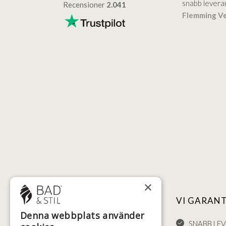
samtal…
snabb levera
Recensioner
2.041
sen
Verifierat
Hanoch VVS
Verifierat
Flemming V
×
NYTTIGA LÄNKAR
VI GARAN
Denna webbplats använder
FÖRSÄLJNINGSVILLKOR
SNABB LE