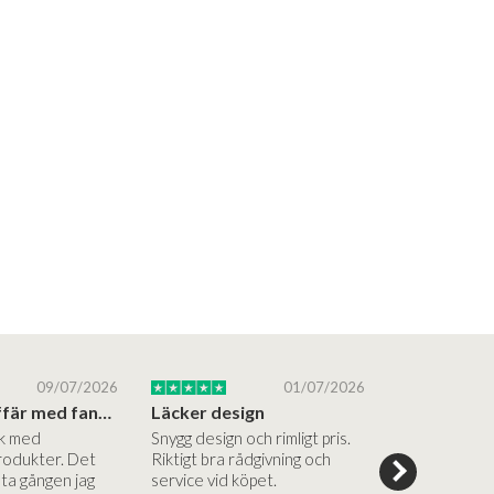
09/07/2026
01/07/2026
Superbra affär med fantastiska produkter
Läcker design
ik med
Snygg design och rimligt pris.
Trevliga och
rodukter. Det
Riktigt bra rådgivning och
hjälpsamma a
sta gången jag
service vid köpet.
vägledning på