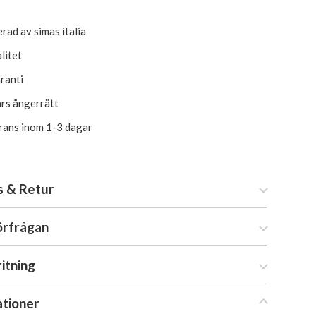
rad av simas italia
litet
aranti
rs ångerrätt
erans inom 1-3 dagar
s & Retur
örfrågan
ritning
ationer