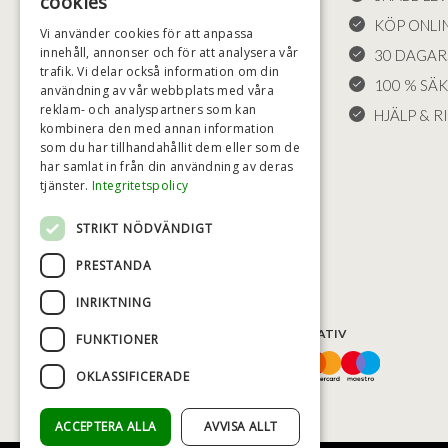
cookies
LEVERANS OCH RETURER
KÖP ONLI
Vi använder cookies för att anpassa
innehåll, annonser och för att analysera vår
ÅNGRÄTT
30 DAGAR
trafik. Vi delar också information om din
KLAGOMÅL
100 % SÄ
användning av vår webbplats med våra
reklam- och analyspartners som kan
FRAKT
HJÄLP & RI
kombinera den med annan information
COOKIE-INSTÄLLNINGAR
som du har tillhandahållit dem eller som de
har samlat in från din användning av deras
tjänster.
Integritetspolicy
STRIKT NÖDVÄNDIGT
PRESTANDA
INRIKTNING
BETALNINGSALTERNATIV
FUNKTIONER
OKLASSIFICERADE
ACCEPTERA ALLA
AVVISA ALLT