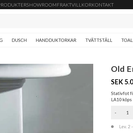
PRODUKTER
SHOWROOM
FRAKT
VILLKOR
KONTAKT
NG
DUSCH
HANDDUKTORKAR
TVÄTTSTÄLL
TOAL
Old E
SEK 5.
Stativfot f
LA10 köps 
-
Lev. 2 -