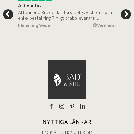
..
Allt var bra.
Jag
Allt var bra: Bra och lättförståelig webbplats och
Jag 
al…
enkel beställning Rimligt snabb leverans …
rikt
ierat
Flemming Vedel
Verifierat
Lou
NYTTIGA LÄNKAR
FÖRSÄLJNINGSVILLKOR