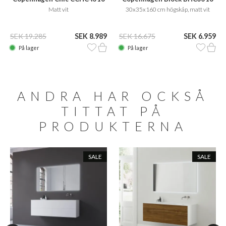
Matt vit
30x35x160 cm högskåp, matt vit
SEK 19.285
SEK 8.989
SEK 16.675
SEK 6.959
På lager
På lager
ANDRA HAR OCKSÅ
TITTAT PÅ
PRODUKTERNA
SALE
SALE