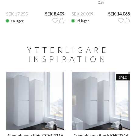
Oak
SEK 17.255
SEK 8.409
SEK 20.009
SEK 14.065
På lager
På lager
YTTERLIGARE
INSPIRATION
SALE
Copenhagen Chic CCHC4316
Copenhagen Block BHC3316