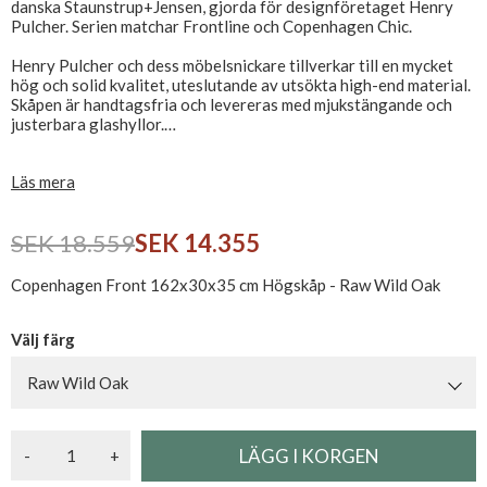
danska Staunstrup+Jensen, gjorda för designföretaget Henry
Pulcher. Serien matchar Frontline och Copenhagen Chic.
Henry Pulcher och dess möbelsnickare tillverkar till en mycket
hög och solid kvalitet, uteslutande av utsökta high-end material.
Skåpen är handtagsfria och levereras med mjukstängande och
justerbara glashyllor.
Kan beställas i flera varianter. Alla träfronter är gjorda av ett
Läs mera
stort trästycke med inriktad träfibrering.
Observera att öppningssidan kan ändras från höger till vänster
SEK 18.559
SEK 14.355
genom att byta sammansättning av dörrarna
Så långt det är möjligt lagerför Bad & Stil Copenhagen Front i
Copenhagen Front 162x30x35 cm Högskåp - Raw Wild Oak
alla storlekar, vänligen kontakta oss för mer information.
Se alla våra väggskåp här
Välj färg
Raw Wild Oak
-
+