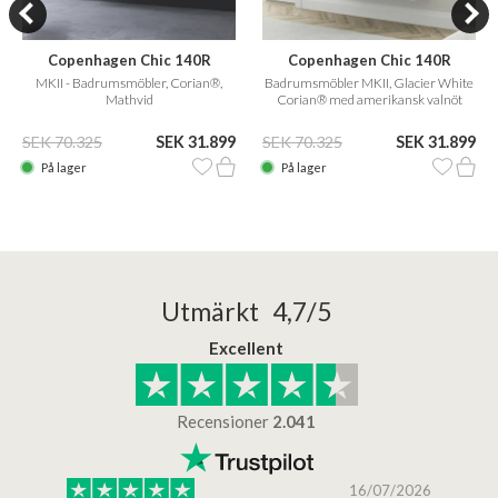
Copenhagen Chic 140R
Copenhagen Chic 140R
MKII - Badrumsmöbler, Corian®,
Badrumsmöbler MKII, Glacier White
Mathvid
Corian® med amerikansk valnöt
SEK 70.325
SEK 31.899
SEK 70.325
SEK 31.899
På lager
På lager
Utmärkt 4,7/5
Excellent
Recensioner
2.041
/2025
16/07/2026