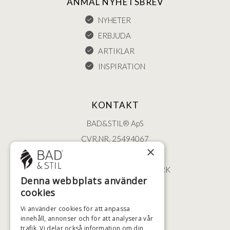
ANMÄL NYHETSBREV
NYHETER
ERBJUDA
ARTIKLAR
INSPIRATION
KONTAKT
BAD&STIL® ApS
CVR.NR. 25494067
×
ØSTERBROGADE 202
2100 KØBENHAVN • DANMARK
Denna webbplats använder
+46 (0)79 008 12 60
cookies
BADSTIL@BADSTIL.SE
Vi använder cookies för att anpassa
innehåll, annonser och för att analysera vår
trafik. Vi delar också information om din