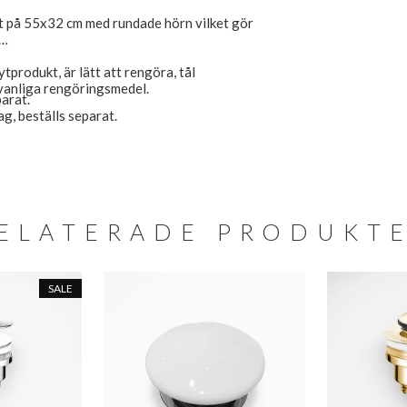
at på 55x32 cm med rundade hörn vilket gör
tprodukt, är lätt att rengöra, tål
vanliga rengöringsmedel.
parat.
ag, beställs separat.
ELATERADE PRODUKT
SALE