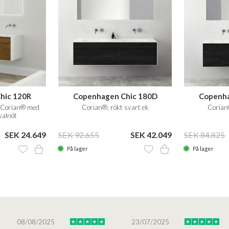
hic 120R
Copenhagen Chic 180D
Copenha
e Corian® med
Corian®, rökt svart ek
Corian®
valnöt
SEK 24.649
SEK 92.655
SEK 42.049
SEK 84.825
På lager
På lager
08/08/2025
23/07/2025