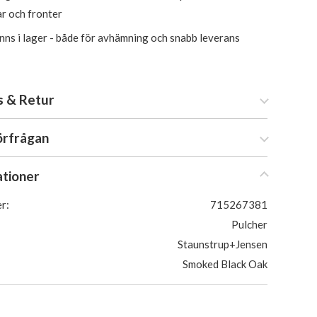
ar och fronter
inns i lager - både för avhämning och snabb leverans
s & Retur
örfrågan
ationer
r:
715267381
Pulcher
Staunstrup+Jensen
Smoked Black Oak