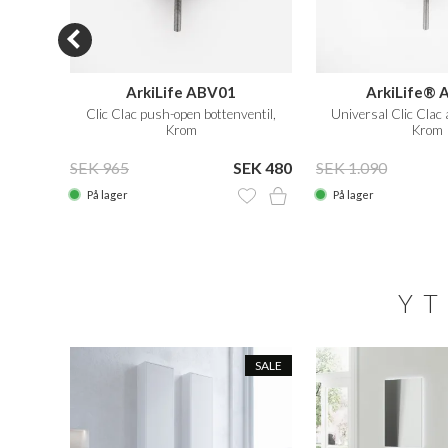
 CB2
ArkiLife ABV01
ArkiLife® 
Clic Clac push-open bottenventil,
Universal Clic Clac 
Krom
Krom
EK 990
SEK 965
SEK 480
SEK 1.090
På lager
På lager
YT
SALE