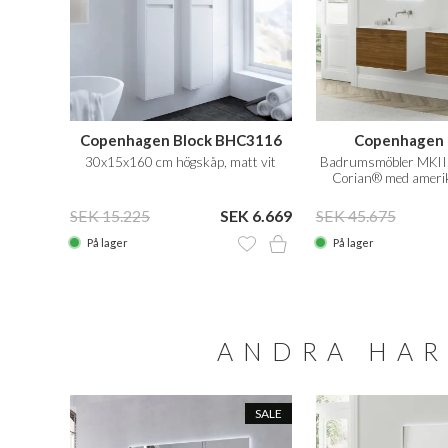
Copenhagen Block BHC3116
Copenhagen 
30x15x160 cm högskåp, matt vit
Badrumsmöbler MKII,
Corian® med ameri
SEK 15.225
SEK 6.669
SEK 45.675
På lager
På lager
ANDRA HAR
SALE
SALE