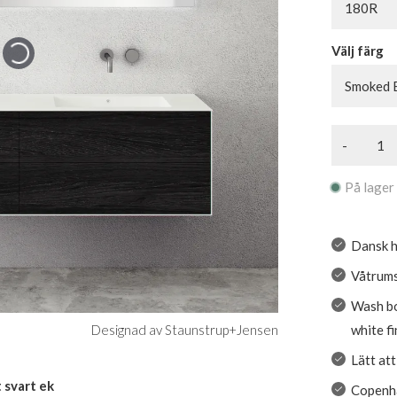
180R
Välj färg
Smoked 
-
På lager
Dansk h
Våtrums
Wash bor
white fi
Designad av Staunstrup+Jensen
Lätt at
 svart ek
Copenha