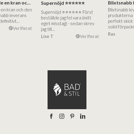
Jag beställde en kran och den är jättebra…
Supernöjd ⭐️⭐️⭐️⭐️⭐️⭐️
 en kran och den
Blixtsnabb le
Supernöjd ⭐️⭐️⭐️⭐️⭐️⭐️ Först
snabb leverans
produkterna 
beställde jag fel vara (mitt
definitivt…
perfekt skick
eget misstag) - sedan skrev
solid förpack
Verifierat
jag till…
Ras
Lise T
Verifierat