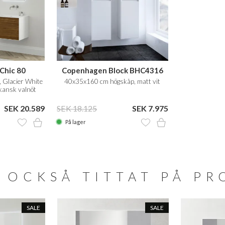
Chic 80
Copenhagen Block BHC4316
 Glacier White
40x35x160 cm högskåp, matt vit
kansk valnöt
SEK 20.589
SEK 18.125
SEK 7.975
På lager
 OCKSÅ TITTAT PÅ P
SALE
SALE