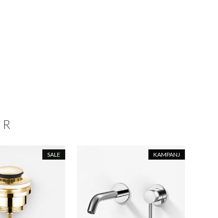
ER
SALE
KAMPANJ