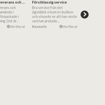
Blixtsnabb leverans och hög kvalitet
Förstklassig service
verans och
Bra service från det
Superinspire
anlände i
ögonblick vi kom in i butiken
showroom, br
 förpackade i
och vi kunde se att han visste
rådgivning, s
ning. Det är…
vad han pratade…
kommunikati
efterföljand
Verifierat
Kenneth
Verifierat
Anne Kirsti