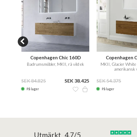
0
Copenhagen Chic 160D
Copenhagen C
ian®,
Badrumsmöbler, MKII, rå vild ek
MKII, Glacier Whit
amerikansk 
20.589
SEK 84.825
SEK 38.425
SEK 54.375
På lager
På lager
25/05/2025
30/03/2025
Utmärkt 4,7/5