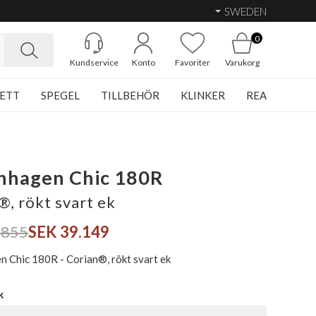
SWEDEN
0
Kundservice
Konto
Favoriter
Varukorg
ETT
SPEGEL
TILLBEHÖR
KLINKER
REA
nhagen Chic 180R
®, rökt svart ek
.855
SEK 39.149
 Chic 180R - Corian®, rökt svart ek
k