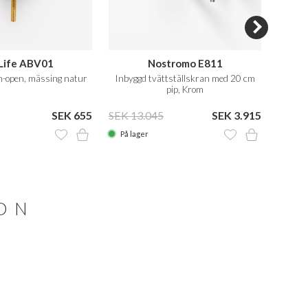
Life ABV01
Nostromo E811
håndvaskbatteri til indbygning
h-open, mässing natur
Inbyggd tvättställskran med 20 cm
Tvättst
m 20 cm fast tud
pip, Krom
SEK 655
SEK 13.045
SEK 3.915
På lager
Lev. 2
ION