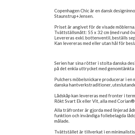
Copenhagen Chic är en dansk designinn
Staunstrup+Jensen.
Priset är angivet för de visade möblern
Tvättställsmått: 55 x 32 cm (med rund ö
Levereras exkl. bottenventil, beställs se
Kan levereras med eller utan hål för besl
Serien har sina rötter i stolta danska des
på det enkla uttrycket med genomtänkta 
Pulchers möbelsnickare producerar i en m
danska hantverkstraditioner, uteslutande
Lådskåp kan levereras med fronter i ter
Rökt Svart Ek eller Vit, alla med Corian® 
Alla träfronter är gjorda med linjerad åd
funktion och invändiga foliebelagda lådor
målade.
Tvättstället är tillverkat i en minimalist