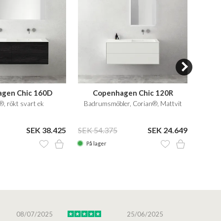
gen Chic 160D
Copenhagen Chic 120R
Co
, rökt svart ek
Badrumsmöbler, Corian®, Mattvit
Hög
SEK 38.425
SEK 54.375
SEK 24.649
SEK 2
På lager
På la
08/07/2025
25/06/2025