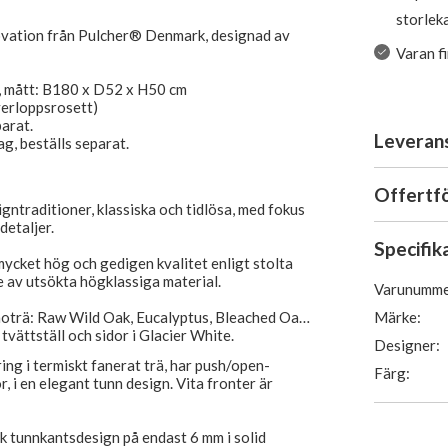
storlek
ovation från Pulcher® Denmark, designad av
Varan f
a, mått: B180 x D52 x H50 cm
verloppsrosett)
parat.
Leveran
ag, beställs separat.
Offertf
igntraditioner, klassiska och tidlösa, med fokus
detaljer.
Specifik
ycket hög och gedigen kvalitet enligt stolta
 av utsökta högklassiga material.
Varunumme
Märke:
moträ: Raw Wild Oak, Eucalyptus, Bleached Oak,
tvättställ och sidor i Glacier White.
Designer:
ring i termiskt fanerat trä, har push/open-
Färg:
, i en elegant tunn design. Vita fronter är
isk tunnkantsdesign på endast 6 mm i solid