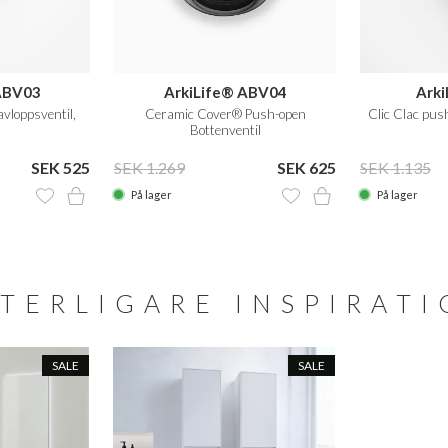
ABV03
ArkiLife® ABV04
Arki
avloppsventil,
Ceramic Cover® Push-open
Clic Clac pus
Bottenventil
SEK 525
SEK 1.269
SEK 625
SEK 1.135
På lager
På lager
TERLIGARE INSPIRAT
SALE
SALE