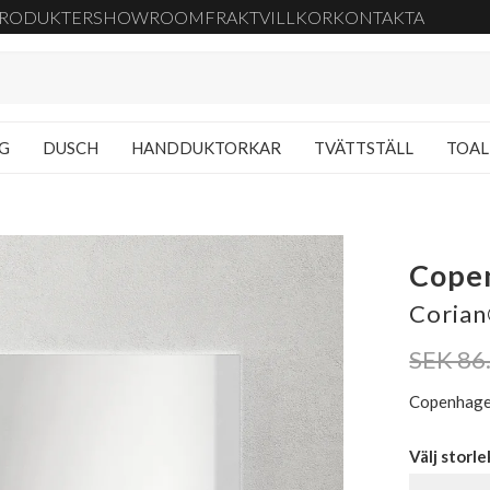
RODUKTER
SHOWROOM
FRAKT
VILLKOR
KONTAKTA
NG
DUSCH
HANDDUKTORKAR
TVÄTTSTÄLL
TOAL
Cope
Corian
SEK 86
Copenhagen
Välj storle