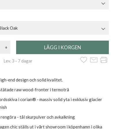
Black Oak
+
 Lev. 3 - 7 dagar
igh-end design och solid kvalitet.
tätade raw wood-fronter i termoträ
dsskiva i corian® - massiv solid yta i exklusiv glacier
nish
t rengöra - tål skurpulver och avkalkning
gen chic ställs ut i vårt showroom i köpenhamn i olika