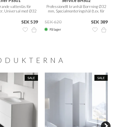
cher PSS01
Service BHS02
rande vattenlås för
Professionellt kranhål Borrning Ø32
Prof
r, Universal med Ø32
mm, Specialmonteringshål (t.ex. för
flexibelt rör
Vola)
SEK 539
SEK 620
SEK 389
SEK 6
På lager
På la
RODUKTERNA
SALE
SALE