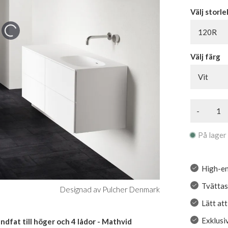
Välj storle
120R
Välj färg
Vit
-
På lager
High-en
Tvättas
Designad av Pulcher Denmark
Lätt at
Exklusiv
fat till höger och 4 lådor - Mathvid