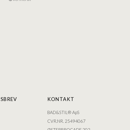
SBREV
KONTAKT
BAD&STIL® ApS
CVR.NR. 25494067
ØSTERBROGADE 202