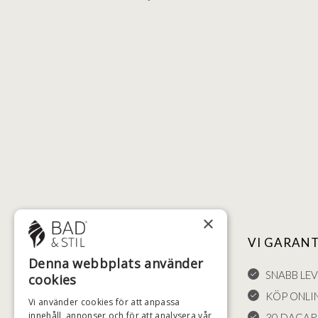
×
NYTTIGA LÄNKAR
VI GARAN
Denna webbplats använder
FÖRSÄLJNINGSVILLKOR
SNABB LE
cookies
LEVERANS OCH RETURER
KÖP ONLI
Vi använder cookies för att anpassa
innehåll, annonser och för att analysera vår
ÅNGRÄTT
30 DAGAR