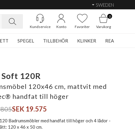
SWEDEN
0
Kundservice
Konto
Favoriter
Varukorg
ETT
SPEGEL
TILLBEHÖR
KLINKER
REA
 Soft 120R
smöbel 120x46 cm, mattvit med
ec® handfat till höger
.805
SEK 19.575
 120 Badrumsmöbler med handfat till höger och 4 lådor -
tt: 120 x 46 x 50 cm.