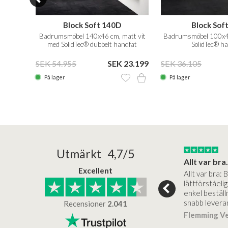
Block Soft 140D
Block Sof
attvit
Badrumsmöbel 140x46 cm, matt vit
Badrumsmöbel 100x46
änster.
med SolidTec® dubbelt handfat
SolidTec® h
21.749
SEK 54.955
SEK 23.199
SEK 36.105
På lager
På lager
25/05/2025
30/03/2025
Utmärkt 4,7/5
a in i slutet
Bad&stil var väldigt lätt att arbeta med...
Allt var bra.
Excellent
öre köp,
Bad&stil var verkligen lätt att
Allt var bra: 
ukter, super
arbeta med och tillmötesgick
lättförståeli
köp... Bad og Stil
våra kunders önskemål. Ett
enkel beställn
samtal…
snabb levera
Recensioner
2.041
sen
Verifierat
Hanoch VVS
Verifierat
Flemming V