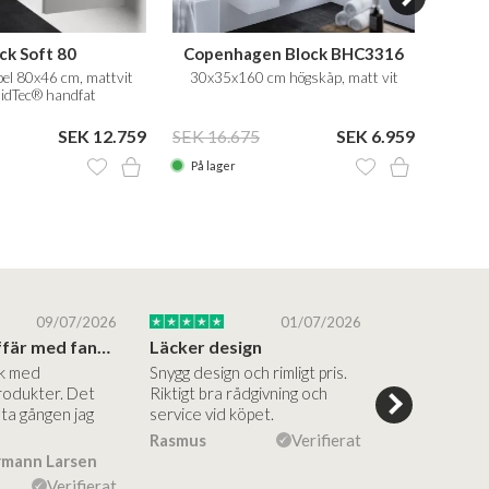
ck Soft 80
Copenhagen Block BHC3316
l 80x46 cm, mattvit
30x35x160 cm högskåp, matt vit
Badru
lidTec® handfat
med
SEK 12.759
SEK 16.675
SEK 6.959
SEK 5
På lager
På la
09/07/2026
01/07/2026
Superbra affär med fantastiska produkter
Läcker design
ik med
Snygg design och rimligt pris.
Trevliga och
rodukter. Det
Riktigt bra rådgivning och
hjälpsamma a
sta gången jag
service vid köpet.
vägledning på
Vacker desig
Rasmus
Verifierat
rmann Larsen
Ulla Konner
Verifierat