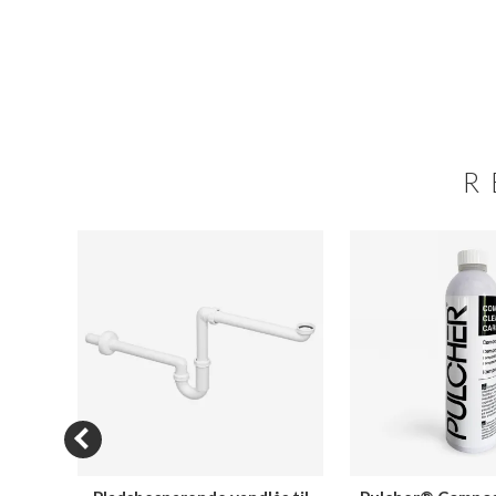
R
SALE