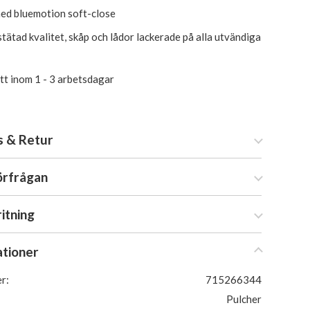
ed bluemotion soft-close
tätad kvalitet, skåp och lådor lackerade på alla utvändiga
itt inom 1 - 3 arbetsdagar
s & Retur
örfrågan
ritning
ationer
r:
715266344
Pulcher