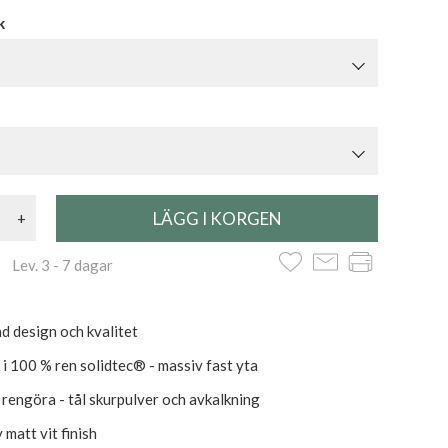
k
+
 Lev. 3 - 7 dagar
d design och kvalitet
 i 100 % ren solidtec® - massiv fast yta
t rengöra - tål skurpulver och avkalkning
 matt vit finish