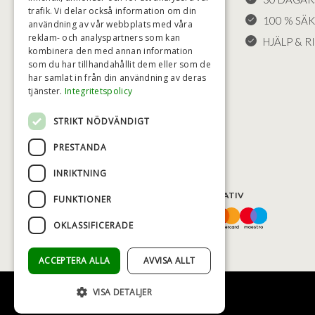
trafik. Vi delar också information om din
KLAGOMÅL
100 % SÄ
användning av vår webbplats med våra
reklam- och analyspartners som kan
FRAKT
HJÄLP & RI
kombinera den med annan information
COOKIE-INSTÄLLNINGAR
som du har tillhandahållit dem eller som de
har samlat in från din användning av deras
tjänster.
Integritetspolicy
STRIKT NÖDVÄNDIGT
PRESTANDA
INRIKTNING
BETALNINGSALTERNATIV
FUNKTIONER
OKLASSIFICERADE
ACCEPTERA ALLA
AVVISA ALLT
VISA DETALJER