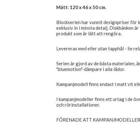
Mått: 120 x 46 x 50 cm.
Blockserien har vunnit designpriser för 
exklusiv in i minsta detalj. Diskbänken är
produkt som är lätt att rengöra.
Levereras med eller utan tapphål - Se re
Serien är gjord av de bästa materialen, 
"bluemotion"-dämpare i alla lådor.
Kampanjmodell finns endast i matt vit ell
I kampanjmodeller finns ett urtag i de övr
och rörinstallationer.
FÖRENADE ATT KAMPANJMODELLER