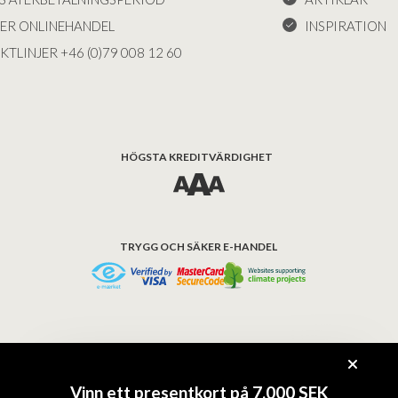
KER ONLINEHANDEL
INSPIRATION
KTLINJER +46 (0)79 008 12 60
HÖGSTA KREDITVÄRDIGHET
TRYGG OCH SÄKER E-HANDEL
© COPYRIGHT - BAD&STIL® ApS 2026
Vinn ett presentkort på 7.000 SEK