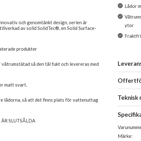
Lådor m
Våtrums
innovativ och genomtänkt design, serien är
ytor
 tillverkad av solid SolidTec®, en Solid Surface-
Fraktfr
laterade produkter
Leveran
är våtrumstätad så den tål fukt och levereras med
Offertf
er matt svart.
Teknisk 
e lådorna, så att det finns plats för vattenuttag
Specifik
 ÄR SLUTSÅLDA
Varunumme
Märke: