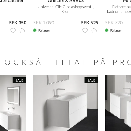
ite Cleaner
ArkiLife® ABV03
Pul
.
Universal Clic Clac avloppsventil,
Platsbespa
Krom
badrumsmöble
mm. 
SEK 350
SEK 1.090
SEK 525
SEK 720
På lager
På lager
 OCKSÅ TITTAT PÅ P
SALE
SALE