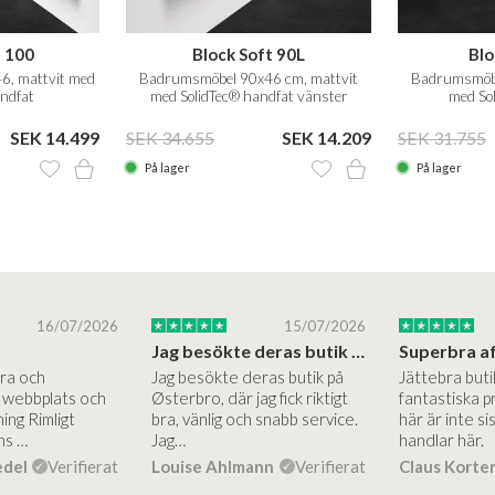
t 100
Block Soft 90L
Blo
, mattvit med
Badrumsmöbel 90x46 cm, mattvit
Badrumsmöbe
andfat
med SolidTec® handfat vänster
med So
SEK 14.499
SEK 34.655
SEK 14.209
SEK 31.755
På lager
På lager
16/07/2026
15/07/2026
Jag besökte deras butik på Østerbro.
Bra och
Jag besökte deras butik på
Jättebra but
g webbplats och
Østerbro, där jag fick riktigt
fantastiska p
ing Rimligt
bra, vänlig och snabb service.
här är inte si
ns …
Jag…
handlar här.
edel
Verifierat
Louise Ahlmann
Verifierat
Claus Korte