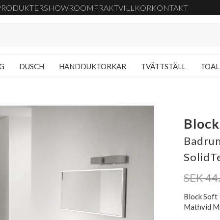
PRODUKTER
SHOWROOM
FRAKT
VILLKOR
KONTAKT
NG
DUSCH
HANDDUKTORKAR
TVÄTTSTÄLL
TOAL
Block
Badrum
SolidT
SEK 44
Block Soft
Mathvid Må