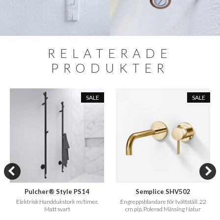
RELATERADE
PRODUKTER
SALE
SALE
Pulcher® Style PS14
Semplice SHV502
Elektrisk Handdukstork m/timer,
Engreppsblandare för tvättställ, 22
Matt svart
cm pip, Polerad Mässing Natur