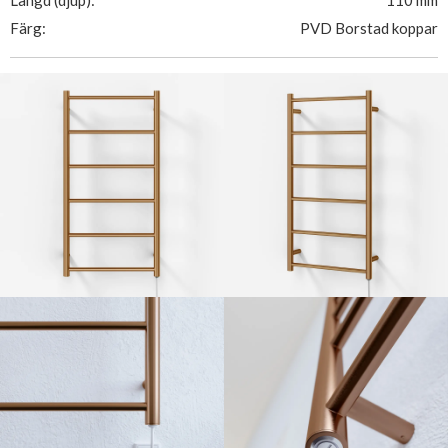
Längd (djup):
110 mm
Färg:
PVD Borstad koppar