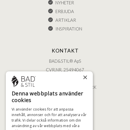
NYHETER
ERBJUDA
ARTIKLAR
INSPIRATION
KONTAKT
BAD&STIL® ApS
CVR.NR. 25494067
×
ØSTERBROGADE 202
2100 KØBENHAVN • DANMARK
Denna webbplats använder
+46 (0)79 008 12 60
cookies
BADSTIL@BADSTIL.SE
Vi använder cookies för att anpassa
innehåll, annonser och för att analysera vår
trafik. Vi delar också information om din
användning av vår webbplats med våra
HÖGSTA KREDITVÄRDIGHET