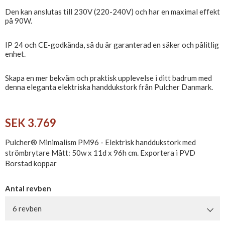
Den kan anslutas till 230V (220-240V) och har en maximal effekt
på 90W.
IP 24 och CE-godkända, så du är garanterad en säker och pålitlig
enhet.
Skapa en mer bekväm och praktisk upplevelse i ditt badrum med
denna eleganta elektriska handdukstork från Pulcher Danmark.
SEK 3.769
Pulcher® Minimalism PM96 - Elektrisk handdukstork med
strömbrytare Mått: 50w x 11d x 96h cm. Exportera i PVD
Borstad koppar
Antal revben
6 revben