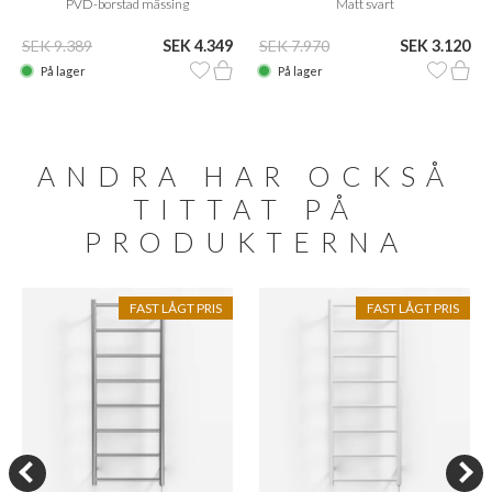
PVD-borstad mässing
Matt svart
SEK 9.389
SEK 4.349
SEK 7.970
SEK 3.120
På lager
På lager
ANDRA HAR OCKSÅ
TITTAT PÅ
PRODUKTERNA
FAST LÅGT PRIS
FAST LÅGT PRIS