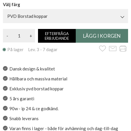
Välj färg
PVD Borstad koppar
EFTERFRÅGA
-
+
ERBJUDANDE
På lager Lev. 3 - 7 dagar
Dansk design & kvalitet
Hållbara och massiva material
Exklusiv pvd borstad koppar
5 års garanti
90w - ip 24 & ce godkänd.
Snabb leverans
Varan finns i lager - både för avhämning och dag-till-dag