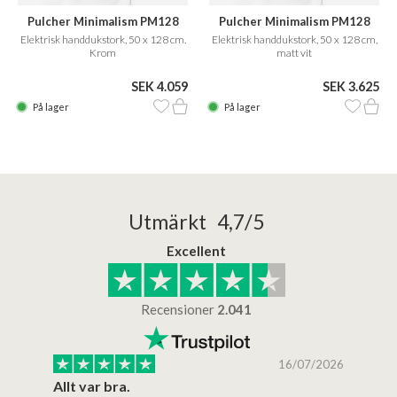
Pulcher Minimalism PM128
Pulcher Minimalism PM128
Elektrisk handdukstork, 50 x 128 cm.
Elektrisk handdukstork, 50 x 128 cm,
Krom
matt vit
SEK 4.059
SEK 3.625
På lager
På lager
Utmärkt 4,7/5
Excellent
Recensioner
2.041
/2025
16/07/2026
..
Allt var bra.
Jag