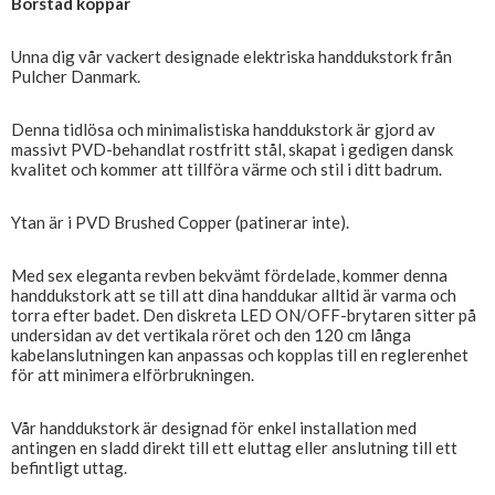
Borstad koppar
Unna dig vår vackert designade elektriska handdukstork från
Pulcher Danmark.
Denna tidlösa och minimalistiska handdukstork är gjord av
massivt PVD-behandlat rostfritt stål, skapat i gedigen dansk
kvalitet och kommer att tillföra värme och stil i ditt badrum.
Ytan är i PVD Brushed Copper (patinerar inte).
Med sex eleganta revben bekvämt fördelade, kommer denna
handdukstork att se till att dina handdukar alltid är varma och
torra efter badet. Den diskreta LED ON/OFF-brytaren sitter på
undersidan av det vertikala röret och den 120 cm långa
kabelanslutningen kan anpassas och kopplas till en reglerenhet
för att minimera elförbrukningen.
Vår handdukstork är designad för enkel installation med
antingen en sladd direkt till ett eluttag eller anslutning till ett
befintligt uttag.