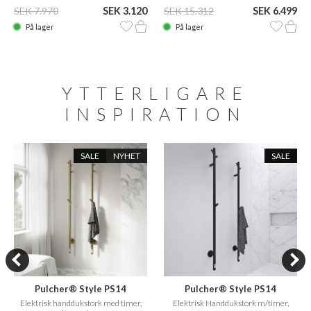
SEK 7.970
SEK 3.120
SEK 15.312
SEK 6.499
På lager
På lager
YTTERLIGARE
INSPIRATION
SALE
NYHET
SALE
Pulcher® Style PS14
Pulcher® Style PS14
Elektrisk handdukstork med timer,
Elektrisk Handdukstork m/timer,