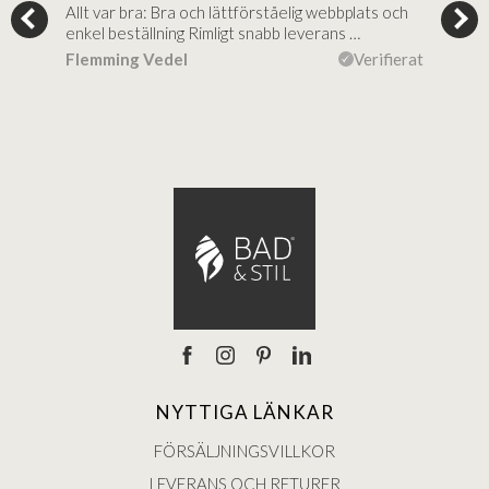
Allt var bra: Bra och lättförståelig webbplats och
Jag 
al…
enkel beställning Rimligt snabb leverans …
rikt
ierat
Flemming Vedel
Verifierat
Lou
NYTTIGA LÄNKAR
FÖRSÄLJNINGSVILLKOR
LEVERANS OCH RETURER