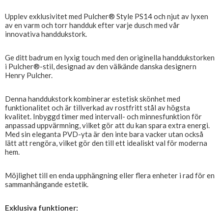
Upplev exklusivitet med Pulcher® Style PS14 och njut av lyxen
av en varm och torr handduk efter varje dusch med vår
innovativa handdukstork.
Ge ditt badrum en lyxig touch med den originella handdukstorken
i Pulcher®-stil, designad av den välkände danska designern
Henry Pulcher.
Denna handdukstork kombinerar estetisk skönhet med
funktionalitet och är tillverkad av rostfritt stål av högsta
kvalitet. Inbyggd timer med intervall- och minnesfunktion för
anpassad uppvärmning, vilket gör att du kan spara extra energi.
Med sin eleganta PVD-yta är den inte bara vacker utan också
lätt att rengöra, vilket gör den till ett idealiskt val för moderna
hem.
Möjlighet till en enda upphängning eller flera enheter i rad för en
sammanhängande estetik.
Exklusiva funktioner: