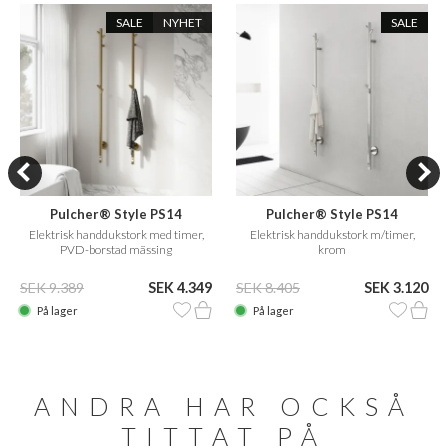
SALE
NYHET
SALE
Pulcher® Style PS14
Pulcher® Style PS14
Elektrisk handdukstork med timer,
Elektrisk handdukstork m/timer,
PVD-borstad mässing
krom
SEK 9.389
SEK 4.349
SEK 8.405
SEK 3.120
På lager
På lager
ANDRA HAR OCKSÅ
TITTAT PÅ