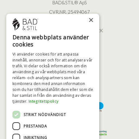
BAD&STIL® ApS
CVR.NR. 25494067
×
ØSTERBROGADE 202
2100 KØBENHAVN • DANMARK
Denna webbplats använder
+46 (0)79 008 12 60
cookies
BADSTIL@BADSTIL.SE
Vi använder cookies för att anpassa
innehåll, annonser och för att analysera vår
trafik. Vi delar också information om din
användning av vår webbplats med våra
HÖGSTA KREDITVÄRDIGHET
reklam- och analyspartners som kan
kombinera den med annan information
som du har tillhandahållit dem eller som de
har samlat in från din användning av deras
BETALNINGSALTERNATIV
tjänster.
Integritetspolicy
STRIKT NÖDVÄNDIGT
TRYGG OCH SÄKER E-HANDEL
PRESTANDA
INRIKTNING