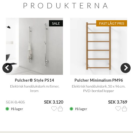
PRODUKTERNA
SALE
FAST LÅGT PRIS
Pulcher® Style PS14
Pulcher Minimalism PM96
Elektrisk handdukstork m/timer,
Elektrisk handdukstork, 50 x 96 cm.
krom
PVD-borstad koppar
SEK 8.405
SEK 3.120
SEK 3.769
På lager
På lager