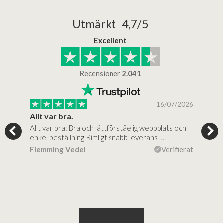
Utmärkt 4,7/5
Excellent
Recensioner
2.041
/2025
16/07/2026
..
Allt var bra.
Jag
Allt var bra: Bra och lättförståelig webbplats och
Jag 
al…
enkel beställning Rimligt snabb leverans …
rikt
ierat
Flemming Vedel
Verifierat
Lou