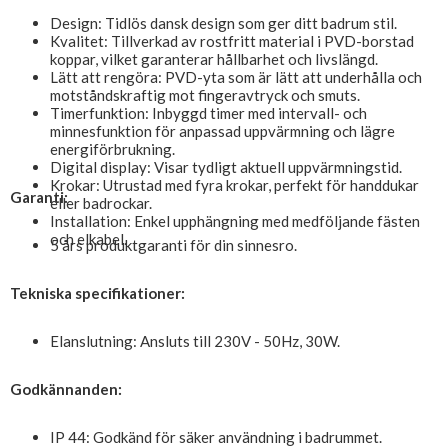
Design: Tidlös dansk design som ger ditt badrum stil.
Kvalitet: Tillverkad av rostfritt material i PVD-borstad
koppar, vilket garanterar hållbarhet och livslängd.
Lätt att rengöra: PVD-yta som är lätt att underhålla och
motståndskraftig mot fingeravtryck och smuts.
Timerfunktion: Inbyggd timer med intervall- och
minnesfunktion för anpassad uppvärmning och lägre
energiförbrukning.
Digital display: Visar tydligt aktuell uppvärmningstid.
Krokar: Utrustad med fyra krokar, perfekt för handdukar
Garanti:
eller badrockar.
Installation: Enkel upphängning med medföljande fästen
och elkabel.
5 års produktgaranti för din sinnesro.
Tekniska specifikationer:
Elanslutning: Ansluts till 230V - 50Hz, 30W.
Godkännanden:
IP 44: Godkänd för säker användning i badrummet.