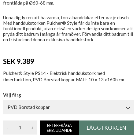
frontlåda på Ø60-68 mm.
Unna dig lyxen att ha varma, torra handdukar efter varje dusch.
Med handdukstorken Pulcher® Style får du inte bara en
funktionell produkt, utan också en vacker design som kommer att
pryda ditt badrum i många år framöver. Förvandla ditt badrum till
en fristad med denna exklusiva handdukstork.
SEK 9.389
Pulcher® Style PS14 - Elektrisk handdukstork med
timerfunktion, PVD Borstad koppar Mått: 10 x 13 x160h cm.
Välj färg
PVD Borstad koppar
EFTERFRÅGA
-
+
ERBJUDANDE