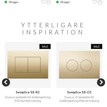
På lager
På lager
YTTERLIGARE
INSPIRATION
SALE
SALE
Semplice SX-K2
Semplice SX-O1
DuoLux spolplatta för dubbelspolning,
DuoLux-O Spolplatta för
PVD borstad mässing
dubbelspolning, Polerad mässing
Naturfärgad