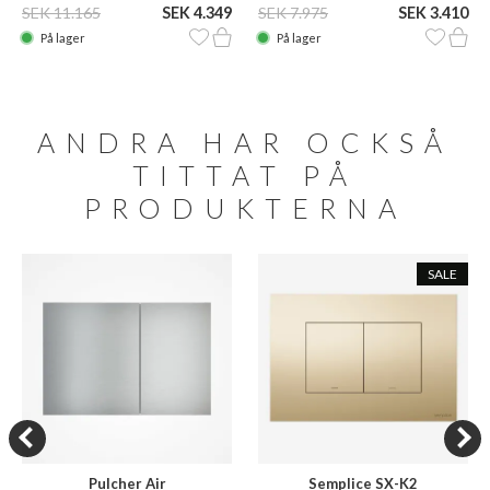
SEK 11.165
SEK 4.349
SEK 7.975
SEK 3.410
På lager
På lager
ANDRA HAR OCKSÅ
TITTAT PÅ
PRODUKTERNA
SALE
Pulcher Air
Semplice SX-K2