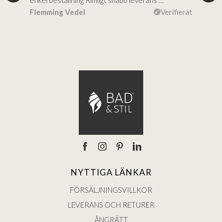
d
enkel beställning Rimligt snabb leverans …
rikt
Flemming Vedel
Verifierat
Lou
ierat
NYTTIGA LÄNKAR
FÖRSÄLJNINGSVILLKOR
LEVERANS OCH RETURER
ÅNGRÄTT