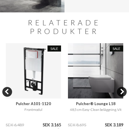
RELATERADE
PRODUKTER
SALE
SALE
Pulcher A101-1120
Pulcher® Lounge L18
Frontmodul
48,5 cm Easy-Clean beläggning, Vit
SEK 6.489
SEK 3.165
SEK 8.695
SEK 3.189