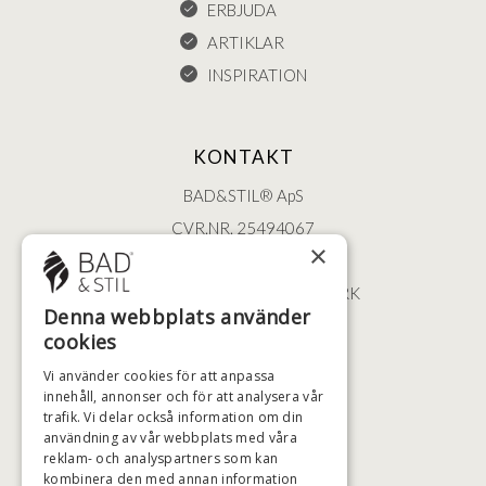
ERBJUDA
ARTIKLAR
INSPIRATION
KONTAKT
BAD&STIL® ApS
CVR.NR. 25494067
×
ØSTERBROGADE 202
2100 KØBENHAVN • DANMARK
Denna webbplats använder
+46 (0)79 008 12 60
cookies
BADSTIL@BADSTIL.SE
Vi använder cookies för att anpassa
innehåll, annonser och för att analysera vår
trafik. Vi delar också information om din
användning av vår webbplats med våra
HÖGSTA KREDITVÄRDIGHET
reklam- och analyspartners som kan
kombinera den med annan information