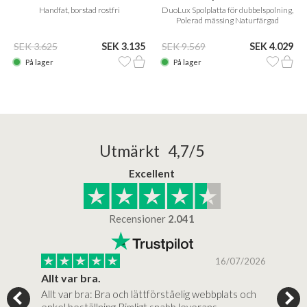
Handfat, borstad rostfri
DuoLux Spolplatta för dubbelspolning,
Polerad mässing Naturfärgad
SEK 3.625
SEK 3.135
SEK 9.569
SEK 4.029
På lager
På lager
Utmärkt 4,7/5
Excellent
Recensioner
2.041
/2026
16/07/2026
Allt var bra.
Jag
Allt var bra: Bra och lättförståelig webbplats och
Jag 