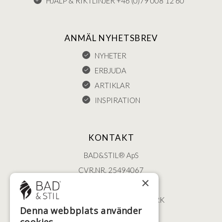
HJÄLP & RIKTLINJER +46 (0)79 008 12 60
ANMÄL NYHETSBREV
NYHETER
ERBJUDA
ARTIKLAR
INSPIRATION
KONTAKT
BAD&STIL® ApS
CVR.NR. 25494067
×
ØSTERBROGADE 202
2100 KØBENHAVN • DANMARK
Denna webbplats använder
+46 (0)79 008 12 60