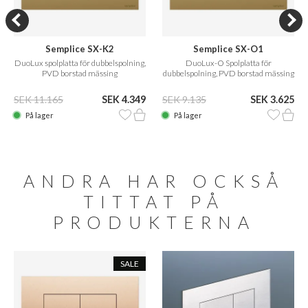
Semplice SX-K2
Semplice SX-O1
DuoLux spolplatta för dubbelspolning,
DuoLux-O Spolplatta för
PVD borstad mässing
dubbelspolning, PVD borstad mässing
SEK 11.165
SEK 4.349
SEK 9.135
SEK 3.625
På lager
På lager
ANDRA HAR OCKSÅ
TITTAT PÅ
PRODUKTERNA
SALE