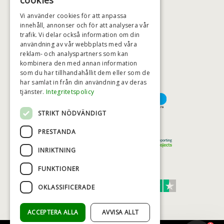
cookies
BADSTIL@BADSTIL.SE
Vi använder cookies för att anpassa
innehåll, annonser och för att analysera vår
trafik. Vi delar också information om din
användning av vår webbplats med våra
HÖGSTA KREDITVÄRDIGHET
reklam- och analyspartners som kan
kombinera den med annan information
som du har tillhandahållit dem eller som de
har samlat in från din användning av deras
BETALNINGSALTERNATIV
tjänster.
Integritetspolicy
STRIKT NÖDVÄNDIGT
TRYGG OCH SÄKER E-HANDEL
PRESTANDA
INRIKTNING
FUNKTIONER
TRUST SCORE 4,7
OKLASSIFICERADE
Excellent
ACCEPTERA ALLA
AVVISA ALLT