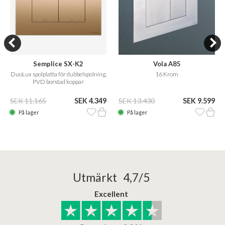
Semplice SX-K2
Vola A85
DuoLux spolplatta för dubbelspolning,
16 Krom
PVD borstad koppar
SEK 11.165
SEK 4.349
SEK 13.430
SEK 9.599
På lager
På lager
Utmärkt 4,7/5
Excellent