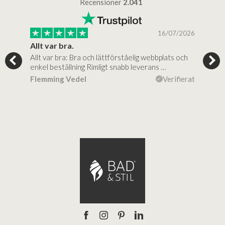
Recensioner
2.041
/2025
16/07/2026
..
Allt var bra.
Jag
Allt var bra: Bra och lättförståelig webbplats och
Jag 
al…
enkel beställning Rimligt snabb leverans …
rikt
ierat
Flemming Vedel
Verifierat
Lou