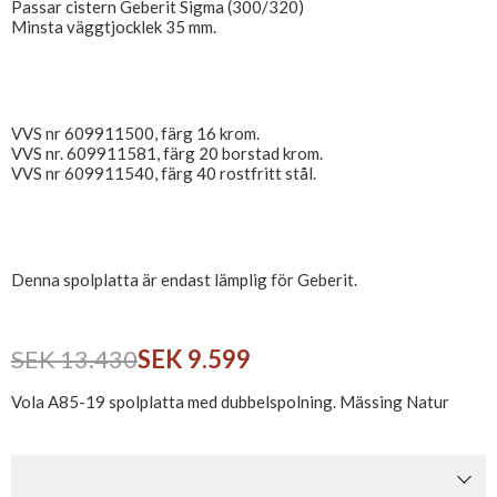
Passar cistern Geberit Sigma (300/320)
Minsta väggtjocklek 35 mm.
VVS nr 609911500, färg 16 krom.
VVS nr. 609911581, färg 20 borstad krom.
VVS nr 609911540, färg 40 rostfritt stål.
Denna spolplatta är endast lämplig för Geberit.
SEK 13.430
SEK 9.599
Vola A85-19 spolplatta med dubbelspolning. Mässing Natur