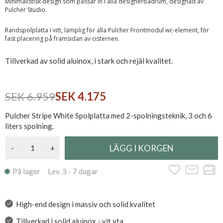
Minimalistisk design som passar in i alla designerbadrum, designad av
Pulcher Studio.
Randspolplatta i vitt, lämplig för alla Pulcher Frontmodul wc-element, för
fast placering på framsidan av cisternen.
Tillverkad av solid aluinox, i stark och rejäl kvalitet.
SEK 6.959
SEK 4.175
Pulcher Stripe White Spolplatta med 2-spolningsteknik, 3 och 6
liters spolning.
-
+
På lager Lev. 3 - 7 dagar
High-end design i massiv och solid kvalitet
Tillverkad i solid aluinox - vit yta.