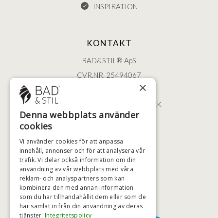
INSPIRATION
KONTAKT
BAD&STIL® ApS
CVR.NR. 25494067
×
ØSTERBROGADE 202
2100 KØBENHAVN • DANMARK
Denna webbplats använder
+46 (0)79 008 12 60
cookies
BADSTIL@BADSTIL.SE
Vi använder cookies för att anpassa
innehåll, annonser och för att analysera vår
trafik. Vi delar också information om din
användning av vår webbplats med våra
HÖGSTA KREDITVÄRDIGHET
reklam- och analyspartners som kan
kombinera den med annan information
som du har tillhandahållit dem eller som de
har samlat in från din användning av deras
BETALNINGSALTERNATIV
tjänster.
Integritetspolicy