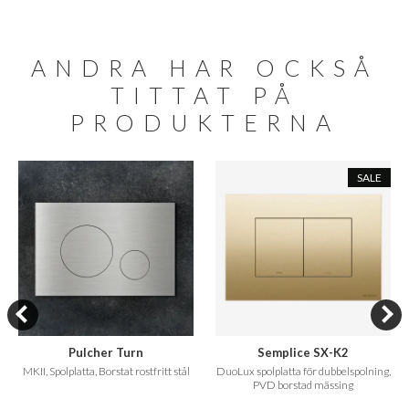
ANDRA HAR OCKSÅ
TITTAT PÅ
PRODUKTERNA
SALE
Pulcher Turn
Semplice SX-K2
MKII, Spolplatta, Borstat rostfritt stål
DuoLux spolplatta för dubbelspolning,
PVD borstad mässing