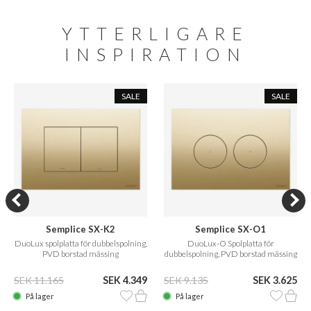
YTTERLIGARE
INSPIRATION
SALE
SALE
Semplice SX-K2
Semplice SX-O1
DuoLux spolplatta för dubbelspolning,
DuoLux-O Spolplatta för
PVD borstad mässing
dubbelspolning, PVD borstad mässing
SEK 11.165
SEK 4.349
SEK 9.135
SEK 3.625
På lager
På lager