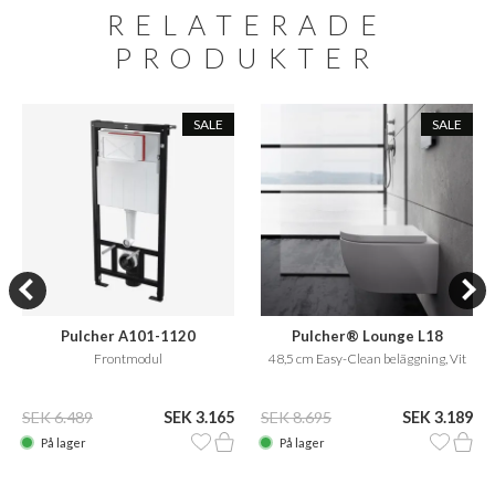
RELATERADE
PRODUKTER
SALE
SALE
Pulcher A101-1120
Pulcher® Lounge L18
Frontmodul
48,5 cm Easy-Clean beläggning, Vit
SEK 6.489
SEK 3.165
SEK 8.695
SEK 3.189
På lager
På lager