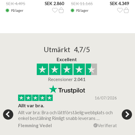
SEK 4.495
SEK 2.860
SEK 11.165
SEK 4.349
På lager
På lager
Utmärkt 4,7/5
Excellent
Recensioner
2.041
/2025
16/07/2026
..
Allt var bra.
Jag
Allt var bra: Bra och lättförståelig webbplats och
Jag 
al…
enkel beställning Rimligt snabb leverans …
rikt
ierat
Flemming Vedel
Verifierat
Lou