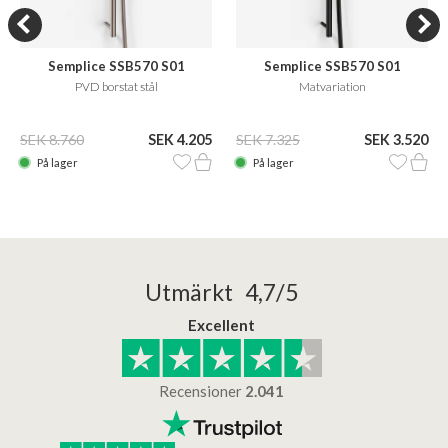
Semplice SSB570 S01
Semplice SSB570 S01
PVD borstat stål
Matvariation
SEK 8.760
SEK 4.205
SEK 7.325
SEK 3.520
På lager
På lager
Utmärkt 4,7/5
Excellent
Recensioner
2.041