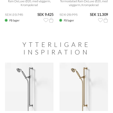
Rain DeLuxe Ø20, med väggarm,
Termostatset Rain DeLuxe Ø20, med
Krompolerad
väggarm, Krompolerad
SEK 23.745
SEK 9.425
SEK 28.995
SEK 11.309
På lager
På lager
YTTERLIGARE
INSPIRATION