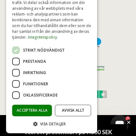
trafik. Vi delar också information om din
användning av vår webbplats med våra
HÖGSTA KREDITVÄRDIGHET
reklam- och analyspartners som kan
kombinera den med annan information
som du har tillhandahållit dem eller som de
har samlat in från din användning av deras
BETALNINGSALTERNATIV
tjänster.
Integritetspolicy
STRIKT NÖDVÄNDIGT
TRYGG OCH SÄKER E-HANDEL
PRESTANDA
INRIKTNING
FUNKTIONER
TRUST SCORE 4,7
OKLASSIFICERADE
Excellent
ACCEPTERA ALLA
AVVISA ALLT
1
VISA DETALJER
© COPYRIGHT - BAD&STIL® ApS 2026
Vinn ett presentkort på 7.000 SEK