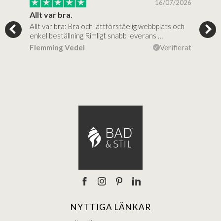
/2025
16/07/2026
..
Allt var bra.
Jag
Allt var bra: Bra och lättförståelig webbplats och
Jag 
al…
enkel beställning Rimligt snabb leverans …
rikt
ierat
Flemming Vedel
Verifierat
Lou
NYTTIGA LÄNKAR