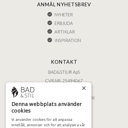
ANMÄL NYHETSBREV
NYHETER
ERBJUDA
ARTIKLAR
INSPIRATION
KONTAKT
BAD&STIL® ApS
CVR.NR. 25494067
×
ØSTERBROGADE 202
2100 KØBENHAVN • DANMARK
Denna webbplats använder
+46 (0)79 008 12 60
cookies
BADSTIL@BADSTIL.SE
Vi använder cookies för att anpassa
innehåll, annonser och för att analysera vår