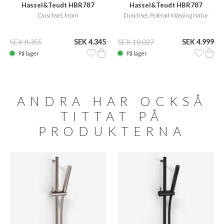
Hassel&Teudt HBR787
Hassel&Teudt HBR787
Duschset, krom
Duschset, Polerad Mässing Natur
SEK 8.355
SEK 4.345
SEK 10.027
SEK 4.999
På lager
På lager
ANDRA HAR OCKSÅ
TITTAT PÅ
PRODUKTERNA