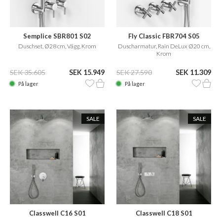
Semplice SBR801 S02
Fly Classic FBR704 S05
Duschset, Ø28 cm, Vägg, Krom
Duscharmatur, Rain DeLux Ø20 cm,
Krom
SEK 35.605
SEK 15.949
SEK 27.590
SEK 11.309
På lager
På lager
SALE
SALE
Classwell C16 S01
Classwell C18 S01