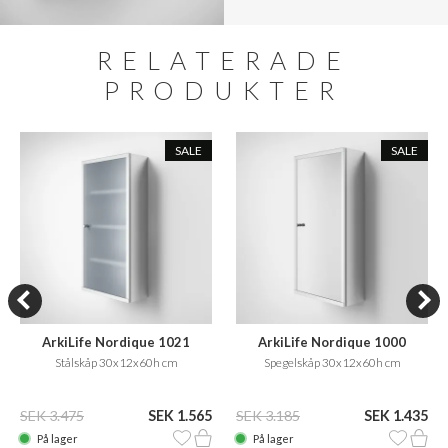
RELATERADE
PRODUKTER
SALE
SALE
ArkiLife Nordique 1021
ArkiLife Nordique 1000
Stålskåp 30x12x60h cm
Spegelskåp 30x12x60h cm
SEK 3.475
SEK 1.565
SEK 3.185
SEK 1.435
På lager
På lager