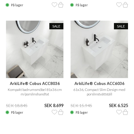
På lager
På lager
SALE
SALE
ArkiLife® Cobus ACC8036
ArkiLife® Cobus ACC6036
CPH Square
Kompakt badrumsmöbel 81x36 cm
61x36, Compact Slim Design med
m/porslinshandfat
porslinstvättställ
SEK 18.845
SEK 8.699
SEK 15.945
SEK 6.525
På lager
På lager