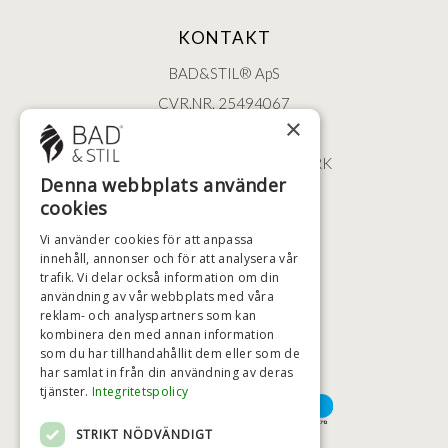
KONTAKT
BAD&STIL® ApS
CVR.NR. 25494067
×
ØSTERBROGADE 202
2100 KØBENHAVN • DANMARK
Denna webbplats använder
+46 (0)79 008 12 60
cookies
BADSTIL@BADSTIL.SE
Vi använder cookies för att anpassa
innehåll, annonser och för att analysera vår
trafik. Vi delar också information om din
användning av vår webbplats med våra
HÖGSTA KREDITVÄRDIGHET
reklam- och analyspartners som kan
kombinera den med annan information
som du har tillhandahållit dem eller som de
har samlat in från din användning av deras
BETALNINGSALTERNATIV
tjänster.
Integritetspolicy
STRIKT NÖDVÄNDIGT