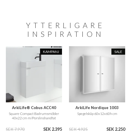
YTTERLIGARE
INSPIRATION
KAMPANJ
SALE
ArkiLife® Cobus ACC40
ArkiLife Nordique 1003
Square Compact Badrumsmöbler
Spegelskåp 60x12x60h cm
40x22 cm m/Porslinshandfat
SEK 7.970
SEK 2.395
SEK 4.925
SEK 2.250