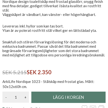
Nordique design toalettskåp med frostad glasdörr, snygg finish
med fina detaljer, gediget tillverkat i bästa kvalitet av rostfritt
stål.
Väggskåpet är vändbart, kan vänster- eller högerhängbart.
Levereras inkl. hyllor som kan tas bort.
Ytan är av polerat rostfritt stål vilket ger en lättstädad yta.
Smakfull och stilren förvaringslösning för det moderna och
exklusiva badrummet. Passar såväl det lilla badrummet med
begränsade förvaringsmöjligheter som det stora badrummet
med möjlighet att tillgodose ens personliga inredningsönskemål.
SEK 5.215
SEK 2.350
ArkiLife Nordique 1023 - Stålskåp med frostat glas. Mått:
50x12x60h cm.
-
+