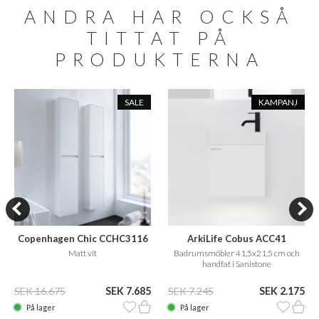
ANDRA HAR OCKSÅ
TITTAT PÅ
PRODUKTERNA
SALE
KAMPANJ
Copenhagen Chic CCHC3116
ArkiLife Cobus ACC41
Matt vit
Badrumsmöbler 41,5x21,5 cm och
handfat i Sanistone
SEK 16.675
SEK 7.685
SEK 7.245
SEK 2.175
På lager
På lager