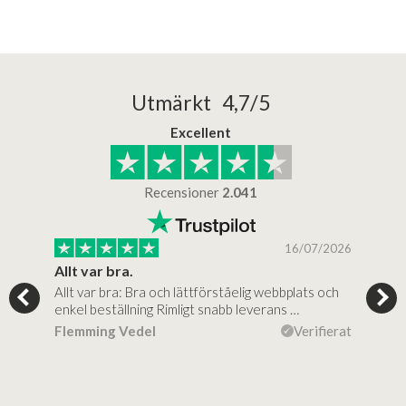
Utmärkt 4,7/5
Excellent
Recensioner
2.041
/2025
16/07/2026
..
Allt var bra.
Jag
Allt var bra: Bra och lättförståelig webbplats och
Jag 
al…
enkel beställning Rimligt snabb leverans …
rikt
ierat
Flemming Vedel
Verifierat
Lou